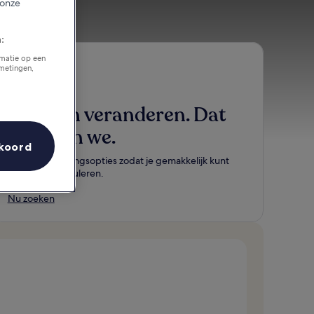
 onze
:
rmatie op een
tmetingen,
Plannen veranderen. Dat
snappen we.
koord
Flexibele boekingsopties zodat je gemakkelijk kunt
wijzigen of annuleren.
Nu zoeken