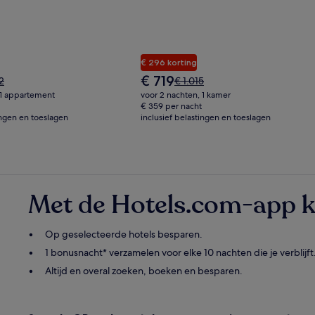
€ 296 korting
De
€ 719
De
42
€ 1.015
prijs
prijs
 1 appartement
voor 2 nachten, 1 kamer
is
was
€ 359 per nacht
€ 719
ingen en toeslagen
2,
inclusief belastingen en toeslagen
€ 1.015,
zie
meer
matie
informatie
over
het
aardtarief.
standaardtarief.
Met de Hotels.com-app k
Op geselecteerde hotels besparen.
1 bonusnacht* verzamelen voor elke 10 nachten die je verblijft
Altijd en overal zoeken, boeken en besparen.