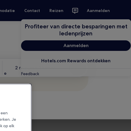
modatie
Contact
Reizen
Aanmelden
Profiteer van directe besparingen met
ledenprijzen
Aanmelden
Hotels.com Rewards ontdekken
Reizigers
2 reizigers, 1 kamer
Zoeken
Feedback
p een
erken. Je
ok op elk