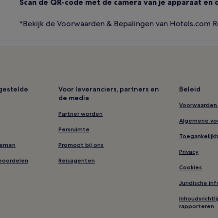
Scan de QR-code met de camera van je apparaat en 
*Bekijk de Voorwaarden & Bepalingen van Hotels.com 
lgestelde
Voor leveranciers, partners en
Beleid
de media
Voorwaarden 
Partner worden
Algemene vo
Persruimte
Toegankelijk
nemen
Promoot bij ons
Privacy
eoordelen
Reisagenten
Cookies
Juridische in
Inhoudsrichtl
rapporteren