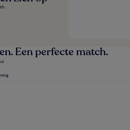
sh.
ven. Een perfecte match.
nd
ning
y
Fort Lauderdale