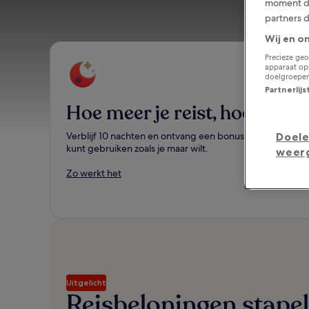
moment do
partners 
Wij en o
Precieze geo
apparaat ops
doelgroepen
Partnerlij
Hoe meer je reist, hoe beter
Doele
Verblijf 10 nachten en ontvang een bonusnacht die je
kunt gebruiken zoals je maar wilt.
weer
Zo werkt het
Uitgelicht
Reisbeloningen stapel