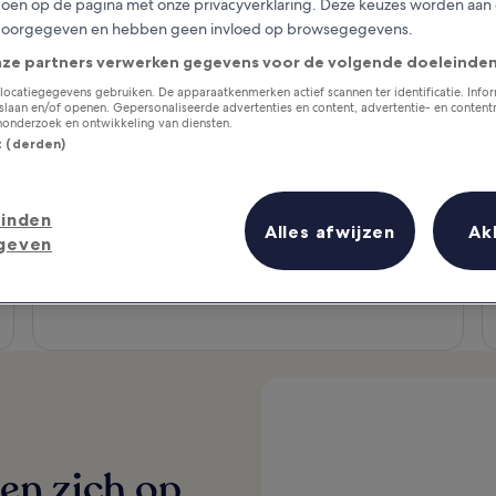
en op de pagina met onze privacyverklaring. Deze keuzes worden aan
doorgegeven en hebben geen invloed op browsegegevens.
nze partners verwerken gegevens voor de volgende doeleinden
locatiegegevens gebruiken. De apparaatkenmerken actief scannen ter identificatie. Info
laan en/of openen. Gepersonaliseerde advertenties en content, advertentie- en conten
onderzoek en ontwikkeling van diensten.
st (derden)
Verblijven die je verwennen
inden
Populaire VIP Access-verblijven scoren hoog en
Alles afwijzen
Ak
bieden extra's voor topleden.
geven
Verken accommodaties
en zich op