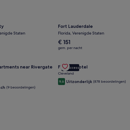
ty
Fort Lauderdale
enigde Staten
Florida, Verenigde Staten
De
€ 151
gemiddelde
gem. per nacht
prijs
per
ference Center
en voor Landing Apartments near Rivergate Park Area
nacht
Gallery
Deal bekijken voor Fidelity Hotel
artments near Rivergate
Fidelity Hotel
is
VIP Access
Carousel
€ 151
Cleveland
Uitzonderlijk
9,6
(878 beoordelingen)
sch
(9 beoordelingen)