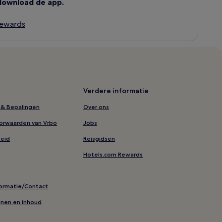
download de app.
Rewards
Verdere informatie
& Bepalingen
Over ons
orwaarden van Vrbo
Jobs
heid
Reisgidsen
Hotels.com Rewards
formatie/Contact
ijnen en inhoud