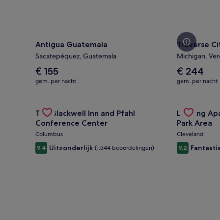
Antigua Guatemala
Traverse Ci
Sacatepéquez, Guatemala
Michigan, Ver
De
De
€ 155
€ 244
gemiddelde
gemiddelde
gem. per nacht
gem. per nacht
prijs
prijs
per
per
nacht
Gallery
Deal bekijken voor The Blackwell Inn and Pfahl Con
nacht
Gallery
Deal bekijk
The Blackwell Inn and Pfahl
Landing Ap
is
is
Carousel
Carousel
€ 155
€ 244
Conference Center
Park Area
Columbus
Cleveland
Uitzonderlijk
Fantasti
9,4
(1.544 beoordelingen)
9,2