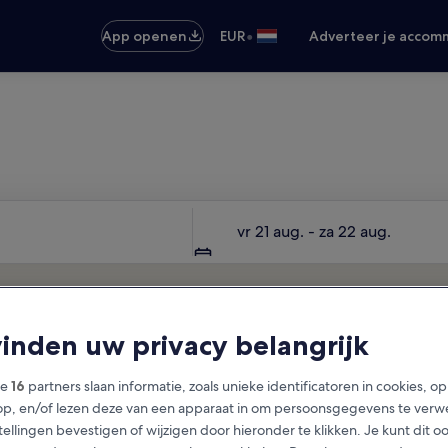
•
App openen
EUR
Adverteer je accom
Je volgende reis begint hier
Datums
vr 21 aug. - za 22 aug.
vinden uw privacy belangrijk
ze
16
partners slaan informatie, zoals unieke identificatoren in cookies, o
op, en/of lezen deze van een apparaat in om persoonsgegevens te verw
stellingen bevestigen of wijzigen door hieronder te klikken. Je kunt dit o