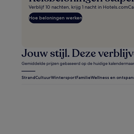
Verblijf 10 nachten, krijg 1 nacht in Hotels.comCa
Hoe beloningen werken
Jouw stijl. Deze verblij
Gemiddelde prijzen gebaseerd op de huidige kalendermaa
Strand
Cultuur
Wintersport
Familie
Wellness en ontspan
Antigua Guatemala
Traverse Cit