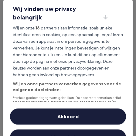
je het geweldig vindt.
Wij vinden uw privacy
belangrijk
Beschikbaar voor iOS en Android
Wij en onze
16
partners slaan informatie, zoals unieke
identificatoren in cookies, op een apparaat op, en/of lezen
deze van een apparaat in om persoonsgegevens te
verwerken. Je kunt je instellingen bevestigen of wijzigen
door hieronder te klikken. Je kunt dit ook op elk moment
doen op de pagina met onze privacyverklaring. Deze
keuzes worden aan onze partners doorgegeven en
hebben geen invloed op browsegegevens.
Wij en onze partners verwerken gegevens voor de
volgende doeleinden:
Redenen om onze app te
downloaden
Precieze geolocatiegegevens gebruiken. De apparaatkenmerken actief
scannen ter identificatie. Informatie op een apparaat opslaan en/of
openen. Gepersonaliseerde advertenties en content, advertentie- en
contentmetingen, doelgroepenonderzoek en ontwikkeling van
diensten.
Akkoord
Partnerlijst (derden)
Bespaar nog meer
Krijg kortingen op geselecteerde hotels in de