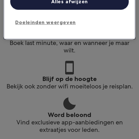
Alles afwijzen
app.
Doeleinden weergeven
Plan reizen onderweg
Boek last minute, waar en wanneer je maar
wilt.
Blijf op de hoogte
Bekijk ook zonder wifi moeiteloos je reisplan.
Word beloond
Vind exclusieve app-aanbiedingen en
extraatjes voor leden.