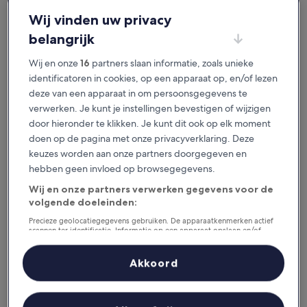
je het geweldig vindt.
Wij vinden uw privacy
belangrijk
Beschikbaar voor iOS en Android
Wij en onze
16
partners slaan informatie, zoals unieke
identificatoren in cookies, op een apparaat op, en/of lezen
deze van een apparaat in om persoonsgegevens te
verwerken. Je kunt je instellingen bevestigen of wijzigen
door hieronder te klikken. Je kunt dit ook op elk moment
doen op de pagina met onze privacyverklaring. Deze
keuzes worden aan onze partners doorgegeven en
hebben geen invloed op browsegegevens.
Wij en onze partners verwerken gegevens voor de
volgende doeleinden:
Redenen om onze app te
downloaden
Precieze geolocatiegegevens gebruiken. De apparaatkenmerken actief
scannen ter identificatie. Informatie op een apparaat opslaan en/of
openen. Gepersonaliseerde advertenties en content, advertentie- en
contentmetingen, doelgroepenonderzoek en ontwikkeling van
diensten.
Akkoord
Partnerlijst (derden)
Bespaar nog meer
Krijg kortingen op geselecteerde hotels in de