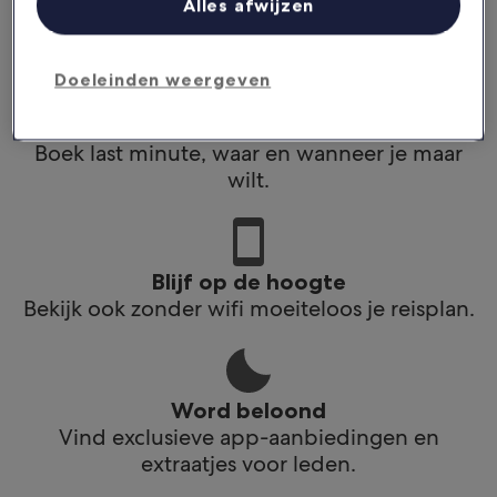
Alles afwijzen
app.
Doeleinden weergeven
Plan reizen onderweg
Boek last minute, waar en wanneer je maar
wilt.
Blijf op de hoogte
Bekijk ook zonder wifi moeiteloos je reisplan.
Word beloond
Vind exclusieve app-aanbiedingen en
extraatjes voor leden.