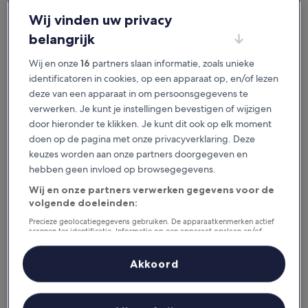
je het geweldig vindt.
Wij vinden uw privacy
belangrijk
Beschikbaar voor iOS en Android
Wij en onze
16
partners slaan informatie, zoals unieke
identificatoren in cookies, op een apparaat op, en/of lezen
deze van een apparaat in om persoonsgegevens te
verwerken. Je kunt je instellingen bevestigen of wijzigen
door hieronder te klikken. Je kunt dit ook op elk moment
doen op de pagina met onze privacyverklaring. Deze
keuzes worden aan onze partners doorgegeven en
hebben geen invloed op browsegegevens.
Wij en onze partners verwerken gegevens voor de
volgende doeleinden:
Redenen om onze app te
downloaden
Precieze geolocatiegegevens gebruiken. De apparaatkenmerken actief
scannen ter identificatie. Informatie op een apparaat opslaan en/of
openen. Gepersonaliseerde advertenties en content, advertentie- en
contentmetingen, doelgroepenonderzoek en ontwikkeling van
diensten.
Akkoord
Partnerlijst (derden)
Bespaar nog meer
Krijg kortingen op geselecteerde hotels in de