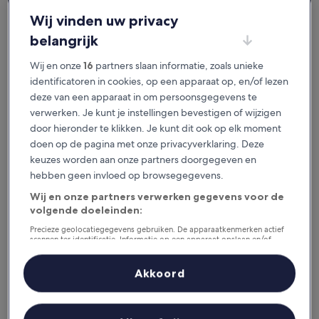
je het geweldig vindt.
Wij vinden uw privacy
belangrijk
Beschikbaar voor iOS en Android
Wij en onze
16
partners slaan informatie, zoals unieke
identificatoren in cookies, op een apparaat op, en/of lezen
deze van een apparaat in om persoonsgegevens te
verwerken. Je kunt je instellingen bevestigen of wijzigen
door hieronder te klikken. Je kunt dit ook op elk moment
doen op de pagina met onze privacyverklaring. Deze
keuzes worden aan onze partners doorgegeven en
hebben geen invloed op browsegegevens.
Wij en onze partners verwerken gegevens voor de
volgende doeleinden:
Redenen om onze app te
downloaden
Precieze geolocatiegegevens gebruiken. De apparaatkenmerken actief
scannen ter identificatie. Informatie op een apparaat opslaan en/of
openen. Gepersonaliseerde advertenties en content, advertentie- en
contentmetingen, doelgroepenonderzoek en ontwikkeling van
diensten.
Akkoord
Partnerlijst (derden)
Bespaar nog meer
Krijg kortingen op geselecteerde hotels in de