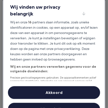
je het geweldig vindt.
Wij vinden uw privacy
belangrijk
Beschikbaar voor iOS en Android
Wij en onze
16
partners slaan informatie, zoals unieke
identificatoren in cookies, op een apparaat op, en/of lezen
deze van een apparaat in om persoonsgegevens te
verwerken. Je kunt je instellingen bevestigen of wijzigen
door hieronder te klikken. Je kunt dit ook op elk moment
doen op de pagina met onze privacyverklaring. Deze
keuzes worden aan onze partners doorgegeven en
hebben geen invloed op browsegegevens.
Wij en onze partners verwerken gegevens voor de
volgende doeleinden:
Redenen om onze app te
downloaden
Precieze geolocatiegegevens gebruiken. De apparaatkenmerken actief
scannen ter identificatie. Informatie op een apparaat opslaan en/of
openen. Gepersonaliseerde advertenties en content, advertentie- en
contentmetingen, doelgroepenonderzoek en ontwikkeling van
diensten.
Akkoord
Partnerlijst (derden)
Bespaar nog meer
Krijg kortingen op geselecteerde hotels in de