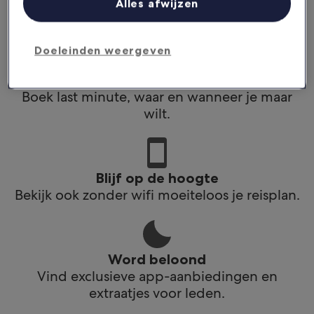
Alles afwijzen
app.
Doeleinden weergeven
Plan reizen onderweg
Boek last minute, waar en wanneer je maar
wilt.
Blijf op de hoogte
Bekijk ook zonder wifi moeiteloos je reisplan.
Word beloond
Vind exclusieve app-aanbiedingen en
extraatjes voor leden.