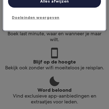
Alles afwijzen
app.
Doeleinden weergeven
Plan reizen onderweg
Boek last minute, waar en wanneer je maar
wilt.
Blijf op de hoogte
Bekijk ook zonder wifi moeiteloos je reisplan.
Word beloond
Vind exclusieve app-aanbiedingen en
extraatjes voor leden.