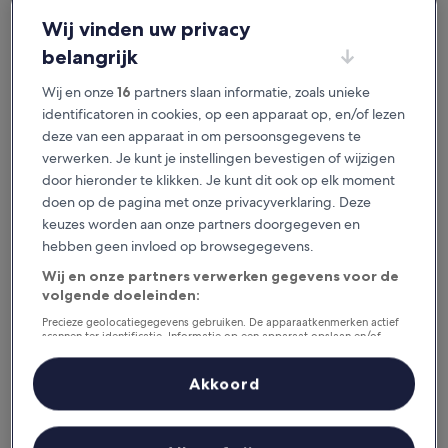
je het geweldig vindt.
Wij vinden uw privacy
belangrijk
Beschikbaar voor iOS en Android
Wij en onze
16
partners slaan informatie, zoals unieke
identificatoren in cookies, op een apparaat op, en/of lezen
deze van een apparaat in om persoonsgegevens te
verwerken. Je kunt je instellingen bevestigen of wijzigen
door hieronder te klikken. Je kunt dit ook op elk moment
doen op de pagina met onze privacyverklaring. Deze
keuzes worden aan onze partners doorgegeven en
hebben geen invloed op browsegegevens.
Wij en onze partners verwerken gegevens voor de
volgende doeleinden:
Redenen om onze app te
downloaden
Precieze geolocatiegegevens gebruiken. De apparaatkenmerken actief
scannen ter identificatie. Informatie op een apparaat opslaan en/of
openen. Gepersonaliseerde advertenties en content, advertentie- en
contentmetingen, doelgroepenonderzoek en ontwikkeling van
diensten.
Akkoord
Partnerlijst (derden)
Bespaar nog meer
Krijg kortingen op geselecteerde hotels in de