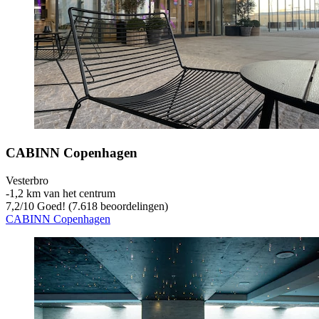
CABINN Copenhagen
Vesterbro
‐
1,2 km van het centrum
7,2
/
10
Goed! (7.618 beoordelingen)
CABINN Copenhagen