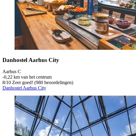
Danhostel Aarhus City
Aarhus C
‐
0,22 km van het centrum
8
/
10
Zeer goed! (980 beoordelingen)
Danhostel Aarhus City