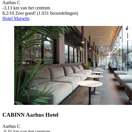
Aarhus C
‐
3,13 km van het centrum
8,2
/
10
Zeer goed! (1.931 beoordelingen)
Hotel Marselis
CABINN Aarhus Hotel
Aarhus C
‐
0,31 km van het centrum