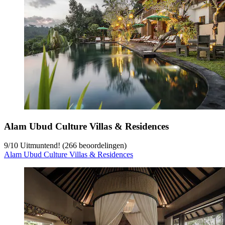
Alam Ubud Culture Villas & Residences
9
/
10
Uitmuntend! (266 beoordelingen)
Alam Ubud Culture Villas & Residences