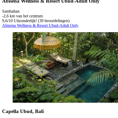
Abisena Wellness & Resort Ubud-Adult Only
Sambahan
‐
2,6 km van het centrum
9,6
/
10
Uitzonderlijk! (39 beoordelingen)
Abisena Wellness & Resort Ubud-Adult Only
Capella Ubud, Bali