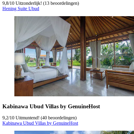
9,8
/
10
Uitzonderlijk! (13 beoordelingen)
Hening Suite Ubud
Kabinawa Ubud Villas by GenuineHost
9,2
/
10
Uitmuntend! (40 beoordelingen)
Kabinawa Ubud Villas by GenuineHost