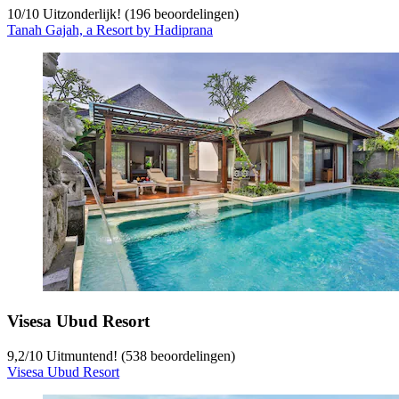
10
/
10
Uitzonderlijk! (196 beoordelingen)
Tanah Gajah, a Resort by Hadiprana
Visesa Ubud Resort
9,2
/
10
Uitmuntend! (538 beoordelingen)
Visesa Ubud Resort