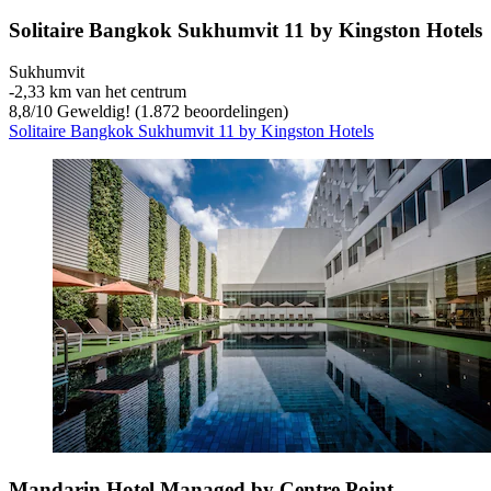
Solitaire Bangkok Sukhumvit 11 by Kingston Hotels
Sukhumvit
‐
2,33 km van het centrum
8,8
/
10
Geweldig! (1.872 beoordelingen)
Solitaire Bangkok Sukhumvit 11 by Kingston Hotels
Mandarin Hotel Managed by Centre Point