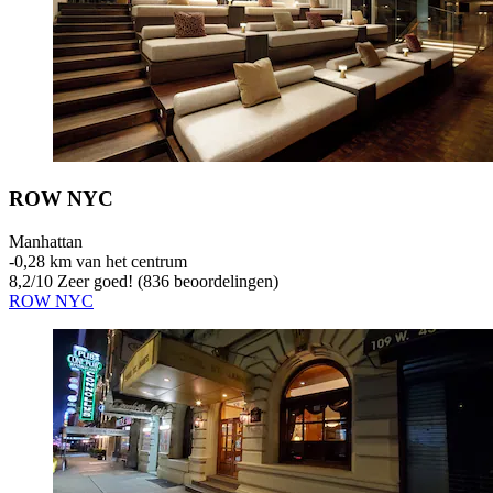
ROW NYC
Manhattan
‐
0,28 km van het centrum
8,2
/
10
Zeer goed! (836 beoordelingen)
ROW NYC