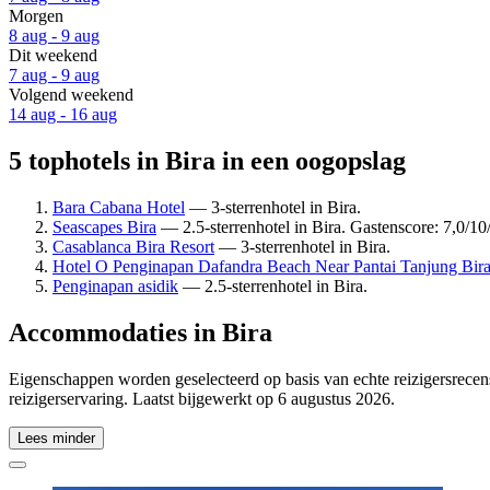
Morgen
8 aug - 9 aug
Dit weekend
7 aug - 9 aug
Volgend weekend
14 aug - 16 aug
5 tophotels in Bira in een oogopslag
Bara Cabana Hotel
— 3-sterrenhotel in Bira.
Seascapes Bira
— 2.5-sterrenhotel in Bira. Gastenscore: 7,0/1
Casablanca Bira Resort
— 3-sterrenhotel in Bira.
Hotel O Penginapan Dafandra Beach Near Pantai Tanjung Bir
Penginapan asidik
— 2.5-sterrenhotel in Bira.
Accommodaties in Bira
Eigenschappen worden geselecteerd op basis van echte reizigersrecensi
reizigerservaring. Laatst bijgewerkt op
6 augustus 2026
.
Lees minder