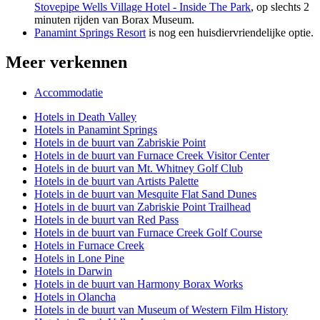
Stovepipe Wells Village Hotel - Inside The Park
, op slechts 2
minuten rijden van Borax Museum.
Panamint Springs Resort
is nog een huisdiervriendelijke optie.
Meer verkennen
Accommodatie
Hotels in Death Valley
Hotels in Panamint Springs
Hotels in de buurt van Zabriskie Point
Hotels in de buurt van Furnace Creek Visitor Center
Hotels in de buurt van Mt. Whitney Golf Club
Hotels in de buurt van Artists Palette
Hotels in de buurt van Mesquite Flat Sand Dunes
Hotels in de buurt van Zabriskie Point Trailhead
Hotels in de buurt van Red Pass
Hotels in de buurt van Furnace Creek Golf Course
Hotels in Furnace Creek
Hotels in Lone Pine
Hotels in Darwin
Hotels in de buurt van Harmony Borax Works
Hotels in Olancha
Hotels in de buurt van Museum of Western Film History