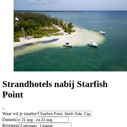
Strandhotels nabij Starfish
Point
Waar wil je naartoe?
Datums
Reizigers