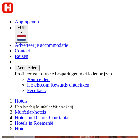
App openen
EUR
•
Adverteer je accommodatie
Contact
Reizen
Aanmelden
Profiteer van directe besparingen met ledenprijzen
Aanmelden
Hotels.com Rewards ontdekken
Feedback
Hotels
Hotels nabij Murfatlar Wijnmakerij
Murfatlar-hotels
Hotels in District Constanța
Hotels in Roemenië
Hotels