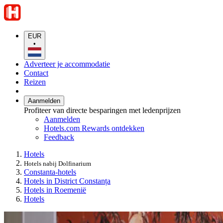
EUR
•
Adverteer je accommodatie
Contact
Reizen
Aanmelden
Profiteer van directe besparingen met ledenprijzen
Aanmelden
Hotels.com Rewards ontdekken
Feedback
Hotels
Hotels nabij Dolfinarium
Constanta-hotels
Hotels in District Constanța
Hotels in Roemenië
Hotels