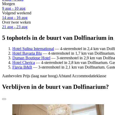
Morgen
9 aug - 10 aug
Volgend weekend
14 aug - 16 aug
Over twee weken
21 aug - 23 aug
5 tophotels in de buurt van Dolfinarium in
Hotel Sulina International
— 4-sterrenhotel in 2,4 km van Dolfi
Hotel Bavaria Blu
— 4-sterrenhotel in 1,7 km van Dolfinarium
Duman Boutique Hotel
— 3-sterrenhotel in 2,9 km van Dolfina
Hotel Cherica
— 4-sterrenhotel in 2,8 km van Dolfinarium. Gast
Flavia B&B
— 3-sterrenhotel in 2,1 km van Dolfinarium. Gaste
Aanbevolen
Prijs (laag naar hoog)
Afstand
Accommodatieklasse
Verblijven in de buurt van Dolfinarium?