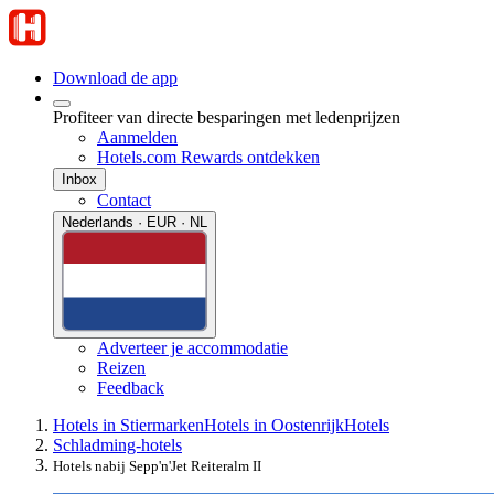
Download de app
Profiteer van directe besparingen met ledenprijzen
Aanmelden
Hotels.com Rewards ontdekken
Inbox
Contact
Nederlands · EUR · NL
Adverteer je accommodatie
Reizen
Feedback
Hotels in Stiermarken
Hotels in Oostenrijk
Hotels
Schladming-hotels
Hotels nabij Sepp'n'Jet Reiteralm II