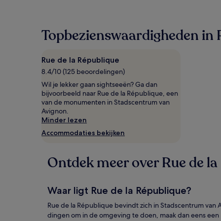
in
de
afgelopen
Topbezienswaardigheden in R
24
uur
op
Rue de la République
basis
van
8.4/10 (125 beoordelingen)
een
Wil je lekker gaan sightseeën? Ga dan
verblijf
bijvoorbeeld naar Rue de la République, een
van
van de monumenten in Stadscentrum van
1
Avignon.
nacht
Minder lezen
voor
Accommodaties bekijken
2
volwassenen.
Prijzen
Ontdek meer over Rue de la
en
beschikbaarheid
kunnen
wijzigen.
Waar ligt Rue de la République?
Mogelijk
gelden
Rue de la République bevindt zich in Stadscentrum van Avi
er
dingen om in de omgeving te doen, maak dan eens een uit