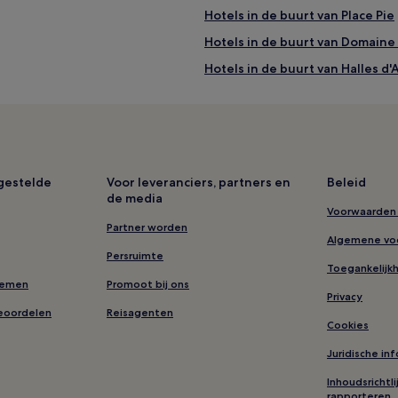
Hotels in de buurt van Place Pie
Hotels in de buurt van Domaine J
Hotels in de buurt van Halles d
Hotels in de buurt van Musée du
Hotels met 2 sterren in Avignon
Familie in St.-Rémy-de-Provenc
Lhbtq-Vriendelijke in Avignon
lgestelde
Voor leveranciers, partners en
Beleid
de media
Hotels in de buurt van Rue de l
Voorwaarden 
Hotels in Rognonas
Partner worden
Algemene vo
pe
Hotels in de buurt van Eglise 
Persruimte
Toegankelijk
Hotels in de buurt van Hôtel de 
nemen
Promoot bij ons
Privacy
Hotels in de buurt van Kapel va
eoordelen
Reisagenten
Cookies
Hotels in Maillane
Juridische in
Hotels in de buurt van Château
Inhoudsrichtl
Hotels in St.-Rémy-de-Provenc
rapporteren