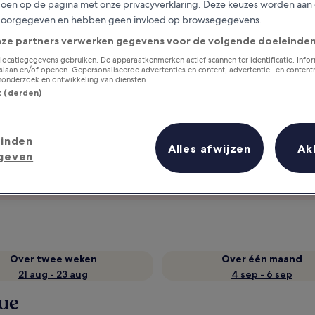
en op de pagina met onze privacyverklaring. Deze keuzes worden aan
doorgegeven en hebben geen invloed op browsegegevens.
nze partners verwerken gegevens voor de volgende doeleinden
locatiegegevens gebruiken. De apparaatkenmerken actief scannen ter identificatie. Info
laan en/of openen. Gepersonaliseerde advertenties en content, advertentie- en conten
onderzoek en ontwikkeling van diensten.
st (derden)
inden
Alles afwijzen
Ak
Verzamel beloningen voor elke
geven
nacht van je verblijf
Over twee weken
Over één maand
21 aug - 23 aug
4 sep - 6 sep
que