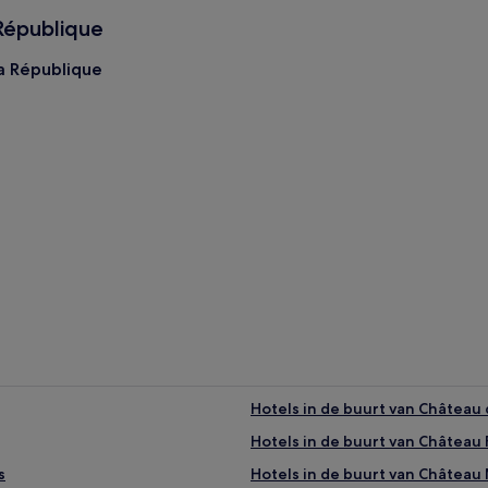
 République
a République
épublique
Hotels in de buurt van Château
Hotels in de buurt van Château 
s
Hotels in de buurt van Châtea