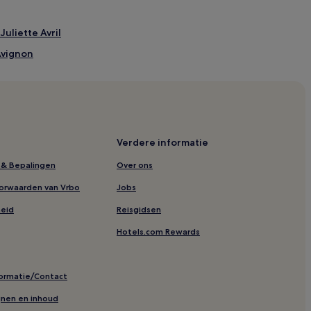
uliette Avril
'Avignon
 Vin Brotte
e
Verdere informatie
a République
& Bepalingen
Over ons
orwaarden van Vrbo
Jobs
Notre-Dame des Anges
heid
Reisgidsen
Ville d'Avignon
Hotels.com Rewards
n de Grijze Boetelingen
formatie/Contact
 Maucoil
ijnen en inhoud
e