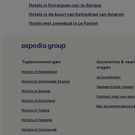
Hotels in Entraigues-sur-la-Sorgue
Hotels in de buurt van Kathedraal van Avignon
Hotels met zwembad in Le Pontet
Hotels in Barbentane
Hotels in de buurt van Station Avignon-Centre
Hotels met zwembad in Avignon
Hotels in de buurt van Parc Spirou Provence
Topbestemmingen
Assistentie & vee
vragen
Hotels in Le Pontet
Hotels in Nederland
Hotels in Saint-Saturnin-les-Avignon
Je boekingen
Hotels in Verenigde Staten
Hotels met parkeerplaatsen in Châteauneuf-du-Pa
Veelgestelde vragen
Hotels in Spanje
Spa in Avignon
Contact met ons op
Hotels in Duitsland
Hotels in Velleron
Een accommodatie b
Hotels in Turkije
Hotels in de buurt van Château de Beaucastel
Hotels in Frankrijk
Hotels met parkeerplaatsen in Avignon
Hotels in Oostenrijk
Hotels in de buurt van Pont Saint-Bénézet