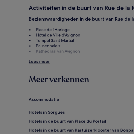
extra
voorwaarden.
Activiteiten in de buurt van Rue de la
Bezienswaardigheden in de buurt van Rue de l
Place de l'Horloge
Hôtel de Ville d'Avignon
Tempel Saint Martial
Pausenpaleis
Kathedraal van Avignon
Leuke activiteiten in de buurt van Rue de la R
Lees meer
Lapidair Museum
Zaterdag Ochtendmarkt
Meer verkennen
Avignon Festival
Château de la Gardine
Lambert-verzameling
Accommodatie
Hotels in Sorgues
Hotels in de buurt van Place du Portail
Hotels in de buurt van Kartuizerklooster van Bonpa