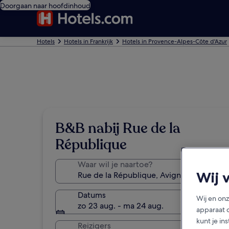
Doorgaan naar hoofdinhoud
Hotels
Hotels in Frankrijk
Hotels in Provence-Alpes-Côte d'Azur
B&B nabij Rue de la
République
Waar wil je naartoe?
Wij 
Datums
Wij en on
zo 23 aug. - ma 24 aug.
apparaat 
kunt je in
Reizigers