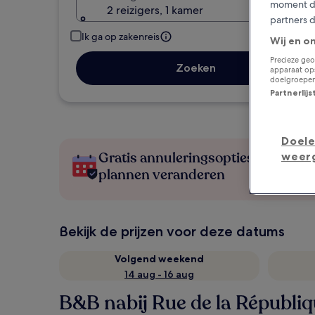
moment do
2 reizigers, 1 kamer
partners 
Ik ga op zakenreis
Wij en o
Precieze geo
Zoeken
apparaat ops
doelgroepen
Partnerlij
Doele
Gratis annuleringsopties als je
weer
plannen veranderen
Bekijk de prijzen voor deze datums
Volgend weekend
14 aug - 16 aug
B&B nabij Rue de la Républi