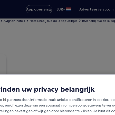
•
App openen
EUR
Adverteer je accom
Avignon-hotels
Hotels nabij Rue de la République
B&B nabij Rue de la R
vinden uw privacy belangrijk
ze
16
partners slaan informatie, zoals unieke identificatoren in cookies, o
op, en/of lezen deze van een apparaat in om persoonsgegevens te verw
stellingen bevestigen of wijzigen door hieronder te klikken. Je kunt dit o