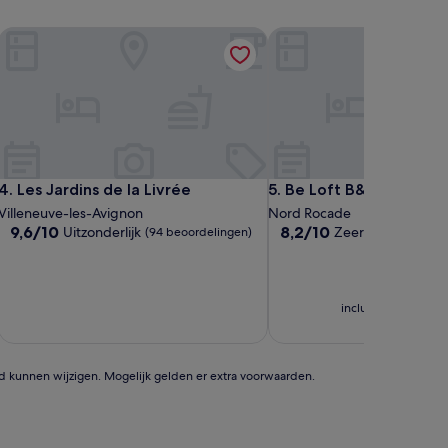
Les Jardins de la Livrée
Be Loft B&B Pool & Spa
Les Jardins de la Livrée
Be Loft B&B Pool & Spa
4. Les Jardins de la Livrée
5. Be Loft B&B Pool & S
Villeneuve-les-Avignon
Nord Rocade
9.6
8.2
9,6/10
8,2/10
Uitzonderlijk
Zeer goed
(94 beoordelingen)
(38 beo
van
van
10,
10,
Uitzonderlijk,
Zeer
(94
goed,
inclusief belasting
beoordelingen)
(38
beoordelingen)
id kunnen wijzigen. Mogelijk gelden er extra voorwaarden.