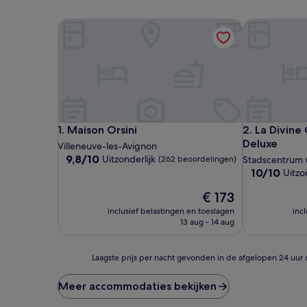
Maison Orsini
La Divine Co
Maison Orsini
La Divine Co
1. Maison Orsini
2. La Divine
Deluxe
Villeneuve-les-Avignon
9.8
9,8/10
Uitzonderlijk
(262 beoordelingen)
Stadscentrum 
van
10.0
10/10
Uitzo
10,
van
Uitzonderlijk,
De
€ 173
10,
(262
prijs
Uitzonderlijk,
inclusief belastingen en toeslagen
inc
beoordelingen)
is
(66
13 aug - 14 aug
€ 173
beoordeling
Laagste
Laagste prijs per nacht gevonden in de afgelopen 24 uur 
prijs
per
Meer accommodaties bekijken
nacht
gevonden