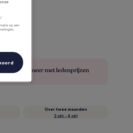
 onze
:
rmatie op een
tmetingen,
koord
Bespaar meer met ledenprijzen
Over twee maanden
2 okt - 4 okt