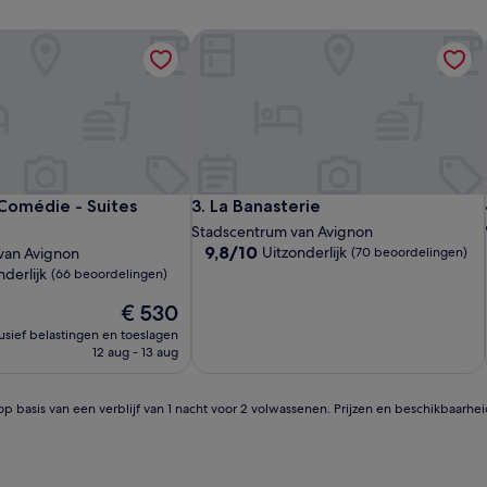
médie - Suites Deluxe
La Banasterie
médie - Suites Deluxe
La Banasterie
 Comédie - Suites
3. La Banasterie
Stadscentrum van Avignon
9.8
9,8/10
Uitzonderlijk
van Avignon
(70 beoordelingen)
van
nderlijk
(66 beoordelingen)
10,
De
Uitzonderlijk,
€ 530
prijs
(70
lusief belastingen en toeslagen
is
beoordelingen)
12 aug - 13 aug
€ 530
en)
op basis van een verblijf van 1 nacht voor 2 volwassenen. Prijzen en beschikbaarhe