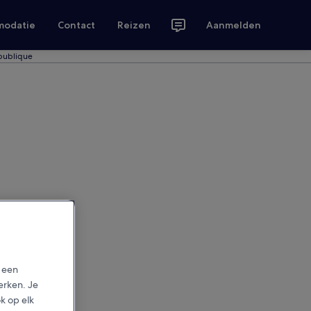
modatie
Contact
Reizen
Aanmelden
épublique
p een
erken. Je
ok op elk