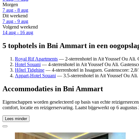
Morgen
7 aug - 8 aug
Dit weekend
7 aug - 9 aug
Volgend weekend
14 aug - 16 aug
5 tophotels in Bni Ammart in een oogopsla
Royal Rif Apartments
— 2-sterrenhotel in Ait Youssef Ou Ali. 
Hotel Souani
— 4-sterrenhotel in Ait Youssef Ou Ali. Gastensco
Hôtel Tidghine
— 4-sterrenhotel in Issaguen. Gastenscore: 2,8/
Appart-Hotel Souani
— 3.5-sterrenhotel in Ait Youssef Ou Ali.
Accommodaties in Bni Ammart
Eigenschappen worden geselecteerd op basis van echte reizigersrecen
comfort, locatie en reizigerservaring. Laatst bijgewerkt op
6 augustus
Lees minder