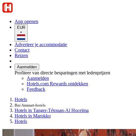
App openen
EUR
•
Adverteer je accommodatie
Contact
Reizen
Aanmelden
Profiteer van directe besparingen met ledenprijzen
Aanmelden
Hotels.com Rewards ontdekken
Feedback
Hotels
Bni Ammart-hotels
Hotels in Tanger-Tétouan-Al Hoceïma
Hotels in Marokko
Hotels