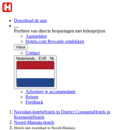
Download de app
Profiteer van directe besparingen met ledenprijzen
Aanmelden
Hotels.com Rewards ontdekken
Inbox
Contact
Nederlands · EUR · NL
Adverteer je accommodatie
Reizen
Feedback
Navodari-hotels
Hotels in District Constanța
Hotels in
Roemenië
Hotels
Noord-Mamaia-hotels
Hotels met zwembad in Noord-Mamaia