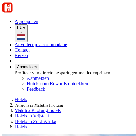
App openen
EUR
•
Adverteer je accommodatie
Contact
Reizen
Aanmelden
Profiteer van directe besparingen met ledenprijzen
Aanmelden
Hotels.com Rewards ontdekken
Feedback
Hotels
Pensions in Maluti a Phofung
Maluti a Phofung-hotels
Hotels in Vrijstaat
Hotels in Zuid-Afrika
Hotels