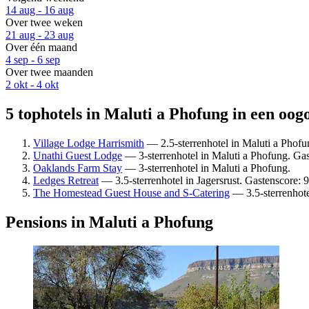
14 aug - 16 aug
Over twee weken
21 aug - 23 aug
Over één maand
4 sep - 6 sep
Over twee maanden
2 okt - 4 okt
5 tophotels in Maluti a Phofung in een oog
Village Lodge Harrismith
— 2.5-sterrenhotel in Maluti a Phofu
Unathi Guest Lodge
— 3-sterrenhotel in Maluti a Phofung. Gas
Oaklands Farm Stay
— 3-sterrenhotel in Maluti a Phofung.
Ledges Retreat
— 3.5-sterrenhotel in Jagersrust. Gastenscore: 9
The Homestead Guest House and S-Catering
— 3.5-sterrenhote
Pensions in Maluti a Phofung