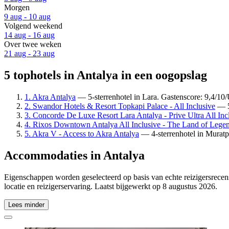
Morgen
9 aug - 10 aug
Volgend weekend
14 aug - 16 aug
Over twee weken
21 aug - 23 aug
5 tophotels in Antalya in een oogopslag
1. Akra Antalya
— 5-sterrenhotel in Lara. Gastenscore: 9,4/10/
2. Swandor Hotels & Resort Topkapi Palace - All Inclusive
— 5-
3. Concorde De Luxe Resort Lara Antalya - Prive Ultra All Inc
4. Rixos Downtown Antalya All Inclusive - The Land of Lege
5. Akra V - Access to Akra Antalya
— 4-sterrenhotel in Muratpa
Accommodaties in Antalya
Eigenschappen worden geselecteerd op basis van echte reizigersrecens
locatie en reizigerservaring. Laatst bijgewerkt op
8 augustus 2026
.
Lees minder