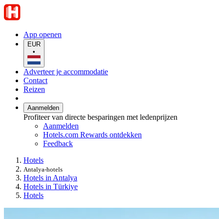
App openen
EUR
•
Adverteer je accommodatie
Contact
Reizen
Aanmelden
Profiteer van directe besparingen met ledenprijzen
Aanmelden
Hotels.com Rewards ontdekken
Feedback
Hotels
Antalya-hotels
Hotels in Antalya
Hotels in Türkiye
Hotels