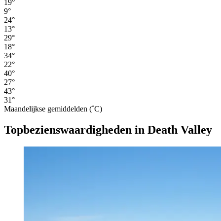
19°
9°
24°
13°
29°
18°
34°
22°
40°
27°
43°
31°
Maandelijkse gemiddelden (˚C)
Topbezienswaardigheden in Death Valley