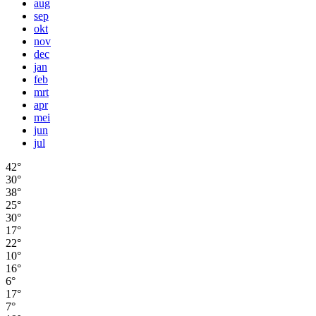
aug
sep
okt
nov
dec
jan
feb
mrt
apr
mei
jun
jul
42°
30°
38°
25°
30°
17°
22°
10°
16°
6°
17°
7°