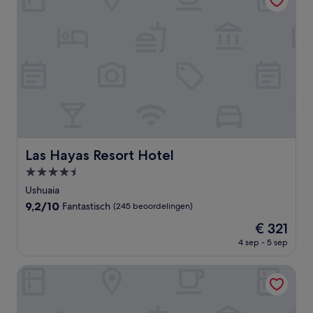
Las Hayas Resort Hotel
Las Hayas Resort Hotel
4.5-
sterrenaccommodatie
Ushuaia
9.2
9,2/10
Fantastisch
(245 beoordelingen)
van
De
€ 321
10,
prijs
Fantastisch,
4 sep - 5 sep
is
(245
€ 321
beoordelingen)
Hotel Monaco