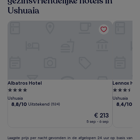
gezinsvriendelijke hotels in
Ushuaia
Albatros Hotel
Lennox Hote
Albatros
Albatros
Lennox
Albatros Hotel
Lennox Hote
Albatros Hotel
Lennox Hot
Hotel
Hotel
Hotel
4.0-
3.5-
Ushuaia
sterrenaccommodatie
sterrenacc
Ushuaia
Ushuaia
8.8
8.4
8,8/10
8,4/10
Uitstekend
Ze
(524)
van
van
De
€ 213
10,
10,
prijs
Uitstekend,
Zeer
5 sep - 6 sep
is
(524)
goed,
€ 213
(281)
Laagste
Laagste prijs per nacht gevonden in de afgelopen 24 uur op basis van