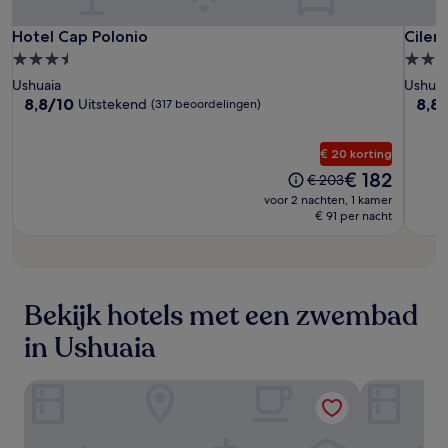
Hotel
Hotel
Cilen
Hotel Cap Polonio
Cilene
Hotel Cap Polonio
Cilen
Cap
Cap
del
3.5-
4.0-
Polonio
Polon
Faro
sterrenaccommodatie
sterr
Ushuaia
Ushuai
Suites
8.8
8.8
8,8/10
8,8
Uitstekend
(317 beoordelingen)
&
van
van
10,
10,
Spa
€ 20 korting
Uitstekend,
Uits
(317
(244
De
€ 182
De
€ 203
beoordelingen)
beoo
prijs
prijs
voor 2 nachten, 1 kamer
is
was
€ 91 per nacht
€ 182
€ 203
Bekijk hotels met een zwembad
in Ushuaia
Arakur Ushuaia Resort & Spa
Cilene del F