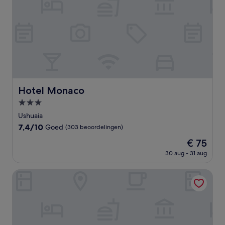
Hotel Monaco
Hotel Monaco
3.0-
sterrenaccommodatie
Ushuaia
7.4
7,4/10
Goed
(303 beoordelingen)
van
De
€ 75
10,
prijs
Goed,
30 aug - 31 aug
is
(303
€ 75
beoordelingen)
Cilene del Faro Suites & Spa