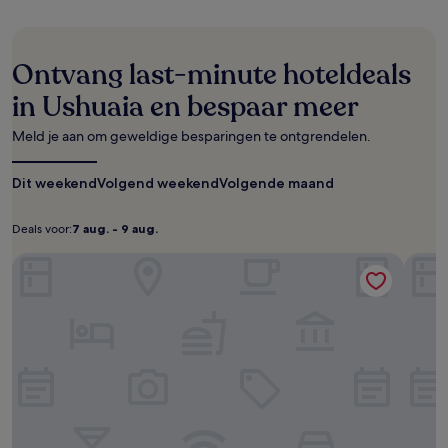
de
afgelopen
24
uur
Ontvang last-minute hoteldeals
op
basis
in Ushuaia en bespaar meer
van
een
Meld je aan om geweldige besparingen te ontgrendelen.
verblijf
van
Dit weekend
1
Volgend weekend
Volgende maand
nacht
voor
Deals voor:
7 aug. - 9 aug.
Deals
7
2
volwassenen.
voor:
aug.
Hotel Cap Polonio
Cilene
Prijzen
-
en
9
beschikbaarheid
aug.
kunnen
wijzigen.
Mogelijk
gelden
er
extra
voorwaarden.