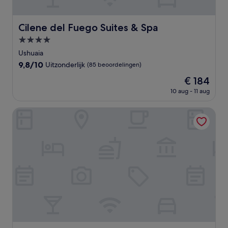
Cilene del Fuego Suites & Spa
Cilene del Fuego Suites & Spa
4.0-
sterrenaccommodatie
Ushuaia
9.8
9,8/10
Uitzonderlijk
(85 beoordelingen)
van
De
€ 184
10,
prijs
Uitzonderlijk,
10 aug - 11 aug
is
(85
€ 184
beoordelingen)
Hotel Austral Ushuaia