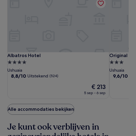
Albatros
Albatros
Original
Albatros Hotel
Original Ho
Albatros Hotel
Original Ho
Hotel
Hotel
House
4.0-
3.0-
Hotel
sterrenaccommodatie
sterrenacc
Ushuaia
Ushuaia
Boutique
8.8
9.6
8,8/10
9,6/10
Uitstekend
Uit
(524)
van
van
De
€ 213
10,
10,
prijs
Uitstekend,
Uitzonderlijk
5 sep - 6 sep
is
(524)
(135)
€ 213
Alle accommodaties bekijken
Je kunt ook verblijven in