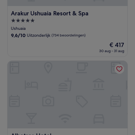
Arakur Ushuaia Resort & Spa
Arakur Ushuaia Resort & Spa
5.0-
sterrenaccommodatie
Ushuaia
9.6
9,6/10
Uitzonderlijk
(734 beoordelingen)
van
De
€ 417
10,
prijs
Uitzonderlijk,
30 aug - 31 aug
is
(734
€ 417
beoordelingen)
Albatros Hotel
Albatros Hotel