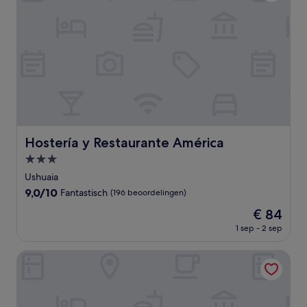
Hostería y Restaurante América
Hostería y Restaurante América
3.0-
sterrenaccommodatie
Ushuaia
9.0
9,0/10
Fantastisch
(196 beoordelingen)
van
De
€ 84
10,
prijs
Fantastisch,
1 sep - 2 sep
is
(196
€ 84
beoordelingen)
Departamentos La Vela