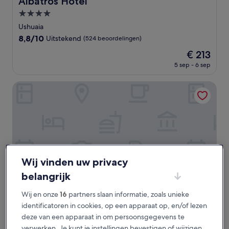
Albatros Hotel
4.0-
sterrenaccommodatie
Ushuaia
8.8
8,8/10
Uitstekend
(524 beoordelingen)
van
De
€ 213
10,
prijs
Uitstekend,
5 sep - 6 sep
is
(524
€ 213
beoordelingen)
Canal Beagle Hotel
Wij vinden uw privacy
belangrijk
Wij en onze
16
partners slaan informatie, zoals unieke
identificatoren in cookies, op een apparaat op, en/of lezen
Canal Beagle Hotel
Canal Beagle Hotel
deze van een apparaat in om persoonsgegevens te
4.0-
verwerken. Je kunt je instellingen bevestigen of wijzigen