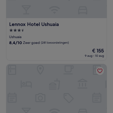
Lennox Hotel Ushuaia
Lennox Hotel Ushuaia
3.5-
sterrenaccommodatie
Ushuaia
8.4
8,4/10
Zeer goed
(281 beoordelingen)
van
De
€ 155
10,
prijs
Zeer
9 aug - 10 aug
is
goed,
€ 155
(281
Cilene del Fuego Suites & Spa
beoordelingen)