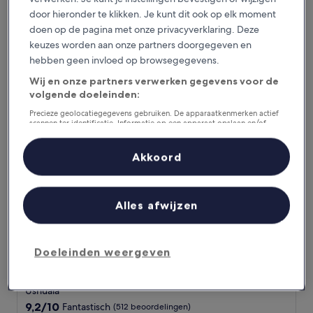
sterrenaccommodatie
Ushuaia
door hieronder te klikken. Je kunt dit ook op elk moment
8.8
8,8/10
Uitstekend
(507 beoordelingen)
doen op de pagina met onze privacyverklaring. Deze
van
De
€ 207
keuzes worden aan onze partners doorgegeven en
10,
prijs
Uitstekend,
2 sep - 3 sep
hebben geen invloed op browsegegevens.
is
(507
€ 207
Wij en onze partners verwerken gegevens voor de
beoordelingen)
Alto Andino
volgende doeleinden:
Precieze geolocatiegegevens gebruiken. De apparaatkenmerken actief
scannen ter identificatie. Informatie op een apparaat opslaan en/of
openen. Gepersonaliseerde advertenties en content, advertentie- en
contentmetingen, doelgroepenonderzoek en ontwikkeling van
diensten.
Akkoord
Partnerlijst (derden)
Alles afwijzen
Doeleinden weergeven
Alto Andino
Alto Andino
3.5-
sterrenaccommodatie
Ushuaia
9.2
9,2/10
Fantastisch
(512 beoordelingen)