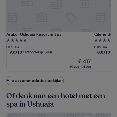
Arakur
Arakur
Cilene
Arakur Ushuaia Resort & Spa
Cilene del F
Arakur Ushuaia Resort & Spa
Cilene del 
Ushuaia
Ushuaia
del
5.0-
4.0-
Resort
Resort
Faro
sterrenaccommodatie
sterrenacc
Ushuaia
Ushuaia
&
&
Suites
9.6
8.8
9,6/10
8,8/10
Uitzonderlijk
Uit
(734)
Spa
Spa
&
van
van
De
€ 417
10,
10,
Spa
prijs
Uitzonderlijk,
Uitstekend,
30 aug - 31 aug
is
(734)
(244)
€ 417
Alle accommodaties bekijken
Of denk aan een hotel met een
spa in Ushuaia
Albatros Hotel
Original Ho