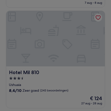
prijs
Uitzonderlijk,
7 aug - 8 aug
is
(135
€ 154
beoordelingen)
Hotel Mil 810
Hotel Mil 810
Hotel Mil 810
3.5-
sterrenaccommodatie
Ushuaia
8.4
8,4/10
Zeer goed
(243 beoordelingen)
van
De
€ 124
10,
prijs
Zeer
27 aug - 28 aug
is
goed,
€ 124