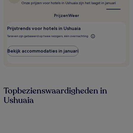
het
Onze prijzen voor hotels in Ushuaia zijn het laagst in januari
Mogelijk
beste
gelden
moment
er
om
Prijzen
Weer
Ushuaia
extra
te
voorwaarden.
Prijstrends voor hotels in Ushuaia
bezoeken?
Tarieven zijn gebaseerd op twee reizigers, één overnachting
Bekijk accommodaties in januari
Topbezienswaardigheden in
Ushuaia