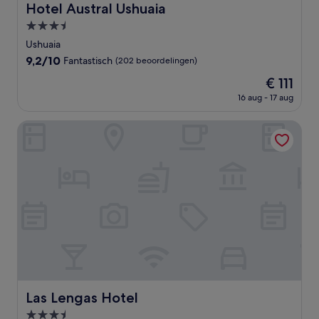
Hotel Austral Ushuaia
Hotel Austral Ushuaia
3.5-
sterrenaccommodatie
Ushuaia
9.2
9,2/10
Fantastisch
(202 beoordelingen)
van
De
€ 111
10,
prijs
Fantastisch,
16 aug - 17 aug
is
(202
€ 111
beoordelingen)
Las Lengas Hotel
Las Lengas Hotel
Las Lengas Hotel
3.5-