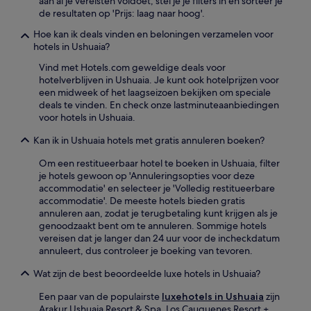
aan al je vereisten voldoet, stel je je filters in en sorteer je
de resultaten op 'Prijs: laag naar hoog'.
Hoe kan ik deals vinden en beloningen verzamelen voor
hotels in Ushuaia?
Vind met Hotels.com geweldige deals voor
hotelverblijven in Ushuaia. Je kunt ook hotelprijzen voor
een midweek of het laagseizoen bekijken om speciale
deals te vinden. En check onze lastminuteaanbiedingen
voor hotels in Ushuaia.
Kan ik in Ushuaia hotels met gratis annuleren boeken?
Om een restitueerbaar hotel te boeken in Ushuaia, filter
je hotels gewoon op 'Annuleringsopties voor deze
accommodatie' en selecteer je 'Volledig restitueerbare
accommodatie'. De meeste hotels bieden gratis
annuleren aan, zodat je terugbetaling kunt krijgen als je
genoodzaakt bent om te annuleren. Sommige hotels
vereisen dat je langer dan 24 uur voor de incheckdatum
annuleert, dus controleer je boeking van tevoren.
Wat zijn de best beoordeelde luxe hotels in Ushuaia?
Een paar van de populairste
luxehotels in Ushuaia
zijn
Arakur Ushuaia Resort & Spa, Los Cauquenes Resort +