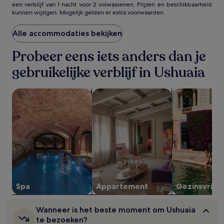
een verblijf van 1 nacht voor 2 volwassenen. Prijzen en beschikbaarheid
prijs
kunnen wijzigen. Mogelijk gelden er extra voorwaarden.
per
nacht
gevonden
Alle accommodaties bekijken
in
de
Probeer eens iets anders dan je
afgelopen
gebruikelijke verblijf in Ushuaia
24
uur
op
Accommodaties met een spa zoeken
Appartementen zoeken
Gezinsvriende
basis
van
een
verblijf
van
1
nacht
voor
2
volwassenen.
Prijzen
Spa
Appartement
Gezinsvriend
en
beschikbaarheid
Wanneer
Wanneer is het beste moment om Ushuaia
kunnen
is
te bezoeken?
wijzigen.