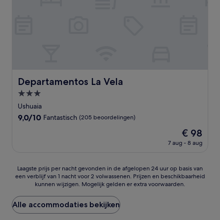
Departamentos La Vela
Departamentos La Vela
3.0-
sterrenaccommodatie
Ushuaia
9.0
9,0/10
Fantastisch
(205 beoordelingen)
van
De
€ 98
10,
prijs
Fantastisch,
7 aug - 8 aug
is
(205
€ 98
beoordelingen)
Laagste
Laagste prijs per nacht gevonden in de afgelopen 24 uur op basis van
een verblijf van 1 nacht voor 2 volwassenen. Prijzen en beschikbaarheid
prijs
kunnen wijzigen. Mogelijk gelden er extra voorwaarden.
per
nacht
gevonden
Alle accommodaties bekijken
in