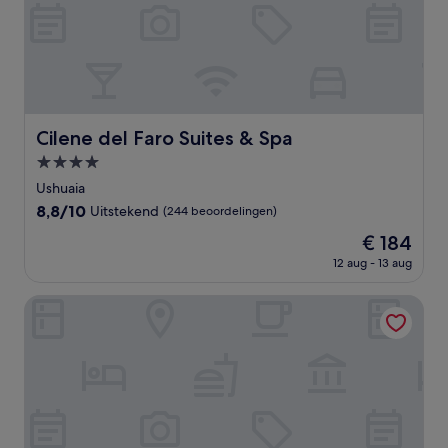
Cilene del Faro Suites & Spa
Cilene del Faro Suites & Spa
4.0-
sterrenaccommodatie
Ushuaia
8.8
8,8/10
Uitstekend
(244 beoordelingen)
van
De
€ 184
10,
prijs
Uitstekend,
12 aug - 13 aug
is
(244
€ 184
beoordelingen)
Lennox Hotel Ushuaia