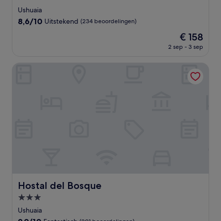
sterrenaccommodatie
Ushuaia
8.6
8,6/10
Uitstekend
(234 beoordelingen)
van
De
€ 158
10,
prijs
Uitstekend,
2 sep - 3 sep
is
(234
€ 158
beoordelingen)
Hostal del Bosque
Hostal del Bosque
Hostal del Bosque
3.0-
sterrenaccommodatie
Ushuaia
9.0