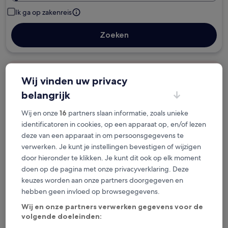
Ik ga op zakenreis
Zoeken
Gratis annuleringsopties als je plannen
Wij vinden uw privacy
veranderen
belangrijk
Verzamel beloningen voor elke nacht van je
Wij en onze
16
partners slaan informatie, zoals unieke
verblijf
identificatoren in cookies, op een apparaat op, en/of lezen
deze van een apparaat in om persoonsgegevens te
verwerken. Je kunt je instellingen bevestigen of wijzigen
Bespaar meer met ledenprijzen
door hieronder te klikken. Je kunt dit ook op elk moment
doen op de pagina met onze privacyverklaring. Deze
keuzes worden aan onze partners doorgegeven en
Bekijk de prijzen voor deze datums
hebben geen invloed op browsegegevens.
Wij en onze partners verwerken gegevens voor de
Vandaag
Morgen
volgende doeleinden:
6 aug - 7 aug
7 aug - 8 aug