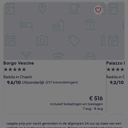
Borgo Vescine
Palazzo L
Borgo Vescine
Palazzo L
Borgo Vescine
Palazzo L
5.0-
4.0-
sterrenaccommodatie
sterrenac
Radda in Chianti
Radda in Chi
9.6
9.2
9,6/10
9,2/10
Uitzonderlijk
F
(237 beoordelingen)
van
van
10,
10,
Uitzonderlijk,
De
Fantastisc
€ 516
(237
prijs
(295
inclusief belastingen en toeslagen
beoordelingen)
is
beoordeli
7 aug - 8 aug
€ 516
Laagste
Laagste prijs per nacht gevonden in de afgelopen 24 uur op basis van een
verblijf van 1 nacht voor 2 volwassenen. Prijzen en beschikbaarheid kunnen