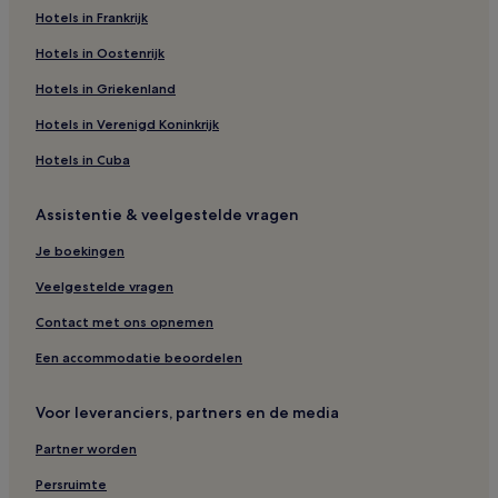
Hotels in Frankrijk
Hotels in de buurt van Pieve di San Leolino
Hotels in Oostenrijk
Hotels met wijngaard in Radda in Chianti
Hotels met gratis ontbijt in Monteriggioni
Hotels in Griekenland
Hotels in Dudda
Hotels in Verenigd Koninkrijk
Hotels in Mercatale Valdarno
Hotels in Cuba
Hotels in Castellina Scalo
Assistentie & veelgestelde vragen
Hotels in de buurt van Kerk van San Sigismondo
Je boekingen
Hotels in San Donato in Poggio
Veelgestelde vragen
Hotels met parkeerplaatsen in Gaiole in Chianti
Hotels in Cavriglia
Contact met ons opnemen
Hotels in de buurt van Policlinico Santa Maria alle Scotte
Een accommodatie beoordelen
Hotels in Montegonzi
Voor leveranciers, partners en de media
Hotels met parkeerplaatsen in Castelnuovo Berardenga
Partner worden
Hotels in Nusenna
Persruimte
Hotels met parkeerplaatsen in Siena