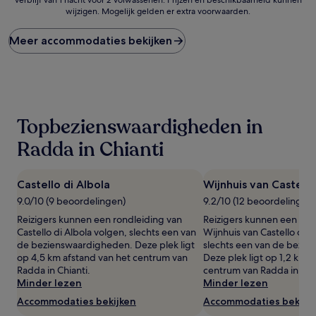
prijs
wijzigen. Mogelijk gelden er extra voorwaarden.
per
nacht
gevonden
Meer accommodaties bekijken
in
de
afgelopen
24
uur
op
Topbezienswaardigheden in
basis
van
Radda in Chianti
een
verblijf
van
Castello di Albola
Wijnhuis van Castello
1
9.0/10 (9 beoordelingen)
9.2/10 (12 beoordelingen)
nacht
voor
Reizigers kunnen een rondleiding van
Reizigers kunnen een ron
2
Castello di Albola volgen, slechts een van
Wijnhuis van Castello di 
volwassenen.
de bezienswaardigheden. Deze plek ligt
slechts een van de bezi
Prijzen
op 4,5 km afstand van het centrum van
Deze plek ligt op 1,2 km a
en
Radda in Chianti.
centrum van Radda in Chia
beschikbaarheid
Minder lezen
Minder lezen
kunnen
Accommodaties bekijken
Accommodaties bekijk
wijzigen.