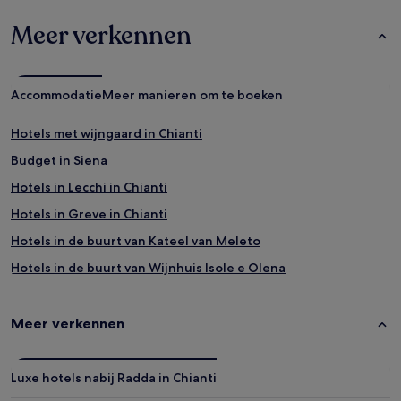
Mogelijk
gelden
Meer verkennen
er
extra
voorwaarden.
Accommodatie
Meer manieren om te boeken
Hotels met wijngaard in Chianti
Budget in Siena
Hotels in Lecchi in Chianti
Hotels in Greve in Chianti
Hotels in de buurt van Kateel van Meleto
Hotels in de buurt van Wijnhuis Isole e Olena
Hotels in de buurt van Il Cassero
Hotels met zwembad in Gaiole in Chianti
Meer verkennen
B&B in Greve in Chianti
Hotels in Ponte A Bozzone
Luxe hotels nabij Radda in Chianti