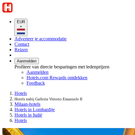
EUR
•
Adverteer je accommodatie
Contact
Reizen
Aanmelden
Profiteer van directe besparingen met ledenprijzen
Aanmelden
Hotels.com Rewards ontdekken
Feedback
Hotels
Hotels nabij Galleria Vittorio Emanuele II
Milaan-hotels
Hotels in Lombardije
Hotels in Italië
Hotels