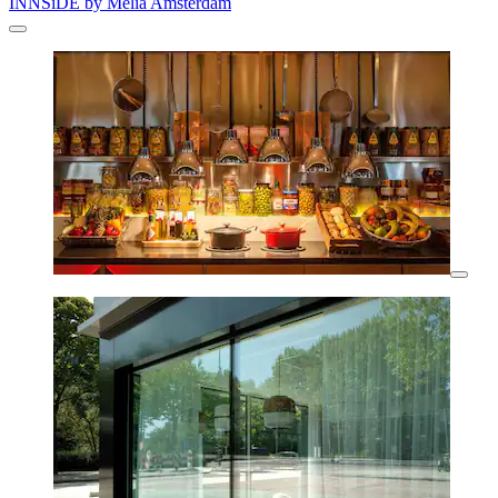
INNSiDE by Meliá Amsterdam