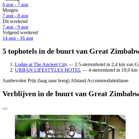
6 aug - 7 aug
Morgen
7 aug - 8 aug
Dit weekend
7 aug - 9 aug
Volgend weekend
14 aug - 16 aug
5 tophotels in de buurt van Great Zimbab
Lodge at The Ancient City
— 2.5-sterrenhotel in 2,4 km van G
URBAN LIFESTYLES HOTEL
— 4-sterrenhotel in 19,9 km
Aanbevolen
Prijs (laag naar hoog)
Afstand
Accommodatieklasse
Verblijven in de buurt van Great Zimba