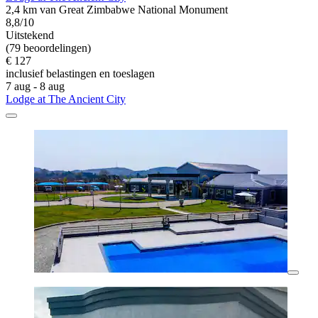
2,4 km van Great Zimbabwe National Monument
8,8/10
Uitstekend
(79 beoordelingen)
€ 127
inclusief belastingen en toeslagen
7 aug - 8 aug
Lodge at The Ancient City