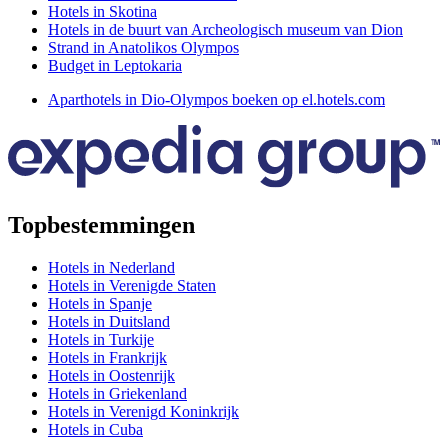
Hotels in Skotina
Hotels in de buurt van Archeologisch museum van Dion
Strand in Anatolikos Olympos
Budget in Leptokaria
Aparthotels in Dio-Olympos boeken op el.hotels.com
Topbestemmingen
Hotels in Nederland
Hotels in Verenigde Staten
Hotels in Spanje
Hotels in Duitsland
Hotels in Turkije
Hotels in Frankrijk
Hotels in Oostenrijk
Hotels in Griekenland
Hotels in Verenigd Koninkrijk
Hotels in Cuba