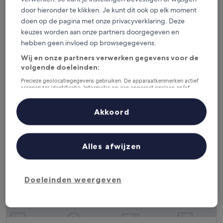
Hotel Star Inn Lisbon Aeroporto
door hieronder te klikken. Je kunt dit ook op elk moment
Hotel Star Inn Lisbon Aeroporto
doen op de pagina met onze privacyverklaring. Deze
3.0-
keuzes worden aan onze partners doorgegeven en
sterrenaccommodatie
4,4 km van Stadscentrum van Lissabon
hebben geen invloed op browsegegevens.
9.2
9,2/10
Fantastisch
(3.162 beoordelingen)
van
Wij en onze partners verwerken gegevens voor de
De
€ 179
10,
volgende doeleinden:
prijs
Fantastisch,
inclusief belastingen en toeslagen
is
Precieze geolocatiegegevens gebruiken. De apparaatkenmerken actief
8 aug - 9 aug
(3.162
scannen ter identificatie. Informatie op een apparaat opslaan en/of
€ 179
beoordelingen)
openen. Gepersonaliseerde advertenties en content, advertentie- en
Meliá Lisboa Aeroporto
contentmetingen, doelgroepenonderzoek en ontwikkeling van
diensten.
Akkoord
Partnerlijst (derden)
Alles afwijzen
Doeleinden weergeven