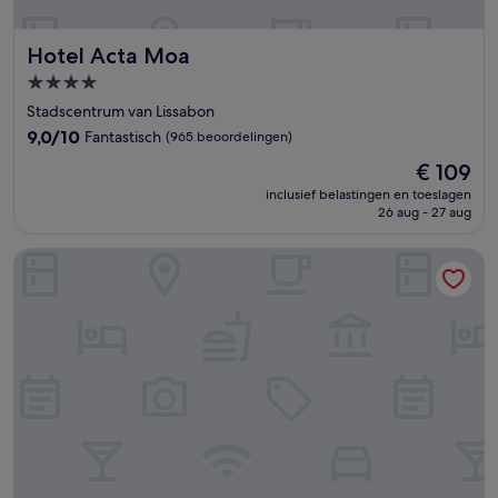
Hotel Acta Moa
Hotel Acta Moa
4.0-
sterrenaccommodatie
Stadscentrum van Lissabon
9.0
9,0/10
Fantastisch
(965 beoordelingen)
van
De
€ 109
10,
prijs
Fantastisch,
inclusief belastingen en toeslagen
is
26 aug - 27 aug
(965
€ 109
beoordelingen)
Locke de Santa Joana