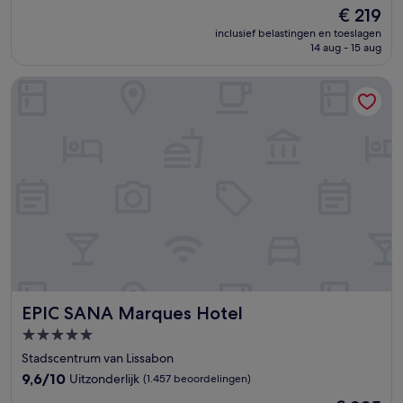
van
De
€ 219
10,
prijs
Uitzonderlijk,
inclusief belastingen en toeslagen
is
14 aug - 15 aug
(1.093
€ 219
beoordelingen)
EPIC SANA Marques Hotel
EPIC SANA Marques Hotel
EPIC SANA Marques Hotel
5.0-
sterrenaccommodatie
Stadscentrum van Lissabon
9.6
9,6/10
Uitzonderlijk
(1.457 beoordelingen)
van