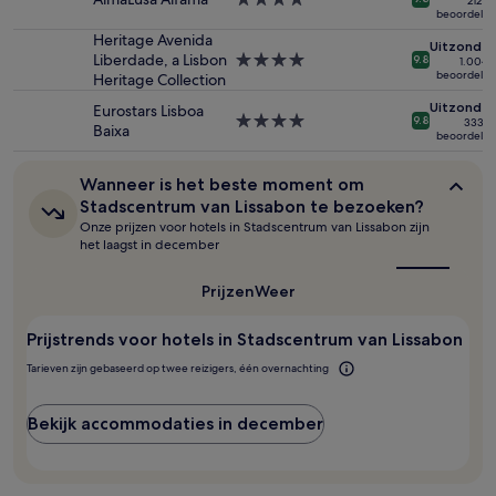
212
kunnen
beoordelin
sterrenaccommodatie
wijzigen.
Heritage Avenida
Uitzonderl
Mogelijk
Liberdade, a Lisbon
4.0-
9.8
1.004
gelden
beoordelin
Heritage Collection
sterrenaccommodatie
er
Uitzonderl
Eurostars Lisboa
extra
4.0-
9.8
333
Baixa
voorwaarden.
beoordelin
sterrenaccommodatie
Wanneer
Wanneer is het beste moment om
is
Stadscentrum van Lissabon te bezoeken?
het
Onze prijzen voor hotels in Stadscentrum van Lissabon zijn
beste
het laagst in december
moment
om
Stadscentrum
Prijzen
Weer
van
Lissabon
Prijstrends voor hotels in Stadscentrum van Lissabon
te
bezoeken?
Tarieven zijn gebaseerd op twee reizigers, één overnachting
Bekijk accommodaties in december