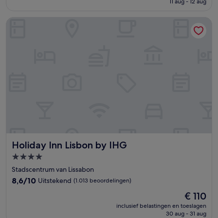
11 aug - 12 aug
(1.357
€ 103
beoordelingen)
Holiday Inn Lisbon by IHG
Holiday Inn Lisbon by IHG
Holiday Inn Lisbon by IHG
4.0-
sterrenaccommodatie
Stadscentrum van Lissabon
8.6
8,6/10
Uitstekend
(1.013 beoordelingen)
van
De
€ 110
10,
prijs
Uitstekend,
inclusief belastingen en toeslagen
is
30 aug - 31 aug
(1.013