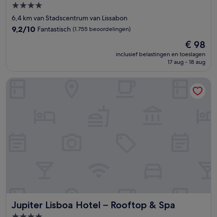
4.0-
sterrenaccommodatie
6,4 km van Stadscentrum van Lissabon
9.2
9,2/10
Fantastisch
(1.755 beoordelingen)
van
De
€ 98
10,
prijs
Fantastisch,
inclusief belastingen en toeslagen
is
17 aug - 18 aug
(1.755
€ 98
beoordelingen)
Jupiter Lisboa Hotel – Rooftop & Spa
Jupiter Lisboa Hotel – Rooftop & Spa
Jupiter Lisboa Hotel – Rooftop & Spa