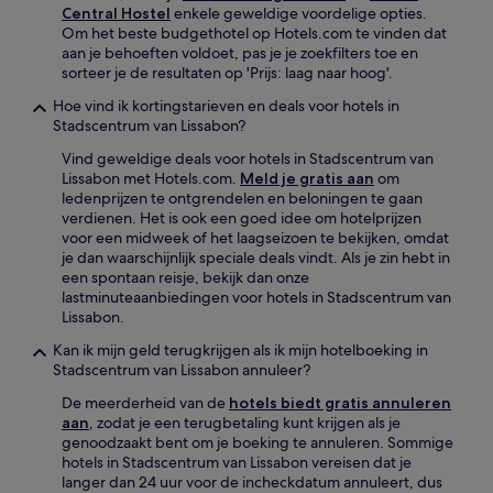
Central Hostel
enkele geweldige voordelige opties.
Om het beste budgethotel op Hotels.com te vinden dat
aan je behoeften voldoet, pas je je zoekfilters toe en
sorteer je de resultaten op 'Prijs: laag naar hoog'.
Hoe vind ik kortingstarieven en deals voor hotels in
Stadscentrum van Lissabon?
Vind geweldige deals voor hotels in Stadscentrum van
Lissabon met Hotels.com.
Meld je gratis aan
om
ledenprijzen te ontgrendelen en beloningen te gaan
verdienen. Het is ook een goed idee om hotelprijzen
voor een midweek of het laagseizoen te bekijken, omdat
je dan waarschijnlijk speciale deals vindt. Als je zin hebt in
een spontaan reisje, bekijk dan onze
lastminuteaanbiedingen voor hotels in Stadscentrum van
Lissabon.
Kan ik mijn geld terugkrijgen als ik mijn hotelboeking in
Stadscentrum van Lissabon annuleer?
De meerderheid van de
hotels biedt gratis annuleren
aan
, zodat je een terugbetaling kunt krijgen als je
genoodzaakt bent om je boeking te annuleren. Sommige
hotels in Stadscentrum van Lissabon vereisen dat je
langer dan 24 uur voor de incheckdatum annuleert, dus