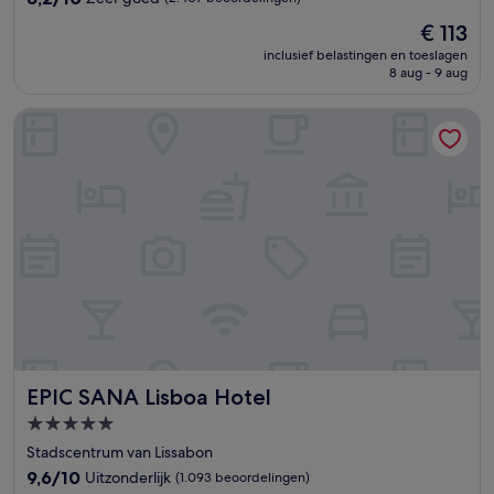
van
De
€ 113
10,
prijs
Zeer
inclusief belastingen en toeslagen
is
8 aug - 9 aug
goed,
€ 113
(2.407
beoordelingen)
EPIC SANA Lisboa Hotel
EPIC SANA Lisboa Hotel
EPIC SANA Lisboa Hotel
5.0-
sterrenaccommodatie
Stadscentrum van Lissabon
9.6
9,6/10
Uitzonderlijk
(1.093 beoordelingen)