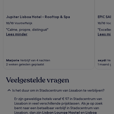
Jupiter Lisboa Hotel – Rooftop & Spa
EPIC SAN
10/10
Voortreffelijk
10/10
Voortr
"Calme, propre, distingué"
"Excellent 
Lees minder
Lees min
Marjorie
Verblijf van 4 nachten
seydi
Verbl
2 weken geleden geplaatst
1 maand ge
Veelgestelde vragen
Is het duur om in Stadscentrum van Lissabon te verblijven?
Er zijn geweldige hotels vanaf € 97 in Stadscentrum van
Lissabon in veel verschillende prijsklassen. Als je op zoek
bent naar een betaalbaar verblijf in Stadscentrum van
Lissabon, dan zijn
Lisbon Lounge Hostel
en
Lisboa