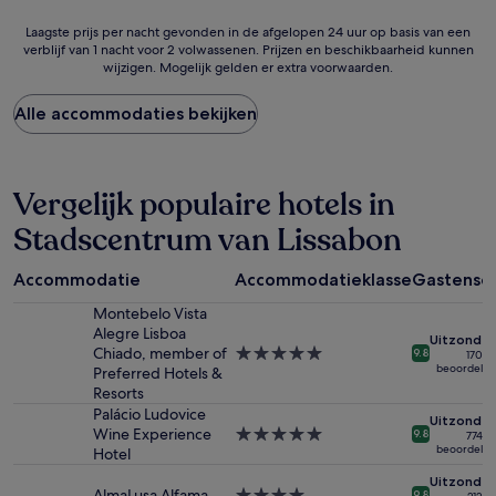
Laagste
Laagste prijs per nacht gevonden in de afgelopen 24 uur op basis van een
verblijf van 1 nacht voor 2 volwassenen. Prijzen en beschikbaarheid kunnen
prijs
wijzigen. Mogelijk gelden er extra voorwaarden.
per
nacht
gevonden
Alle accommodaties bekijken
in
de
afgelopen
24
Vergelijk populaire hotels in
uur
Stadscentrum van Lissabon
op
basis
van
Accommodatie
Accommodatieklasse
Gastensc
een
verblijf
Montebelo Vista
van
Alegre Lisboa
Uitzonderl
1
Chiado, member of
5.0-
9.8
170
nacht
beoordelin
Preferred Hotels &
sterrenaccommodatie
voor
Resorts
2
Palácio Ludovice
Uitzonderl
volwassenen.
Wine Experience
5.0-
9.8
774
Prijzen
beoordelin
Hotel
sterrenaccommodatie
en
Uitzonderl
beschikbaarheid
AlmaLusa Alfama
4.0-
9.8