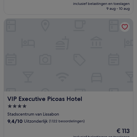
prijs
Uitstekend,
inclusief belastingen en toeslagen
is
9 aug - 10 aug
(1.742
€ 68
beoordelingen)
VIP Executive Picoas Hotel
VIP Executive Picoas Hotel
VIP Executive Picoas Hotel
4.0-
sterrenaccommodatie
Stadscentrum van Lissabon
9.4
9,4/10
Uitzonderlijk
(1.122 beoordelingen)
van
De
€ 113
10,
prijs
Uitzonderlijk,
inclusief belastingen en toeslagen