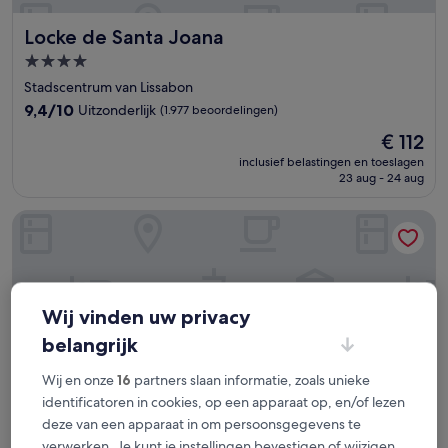
Locke de Santa Joana
Locke de Santa Joana
4.0-
sterrenaccommodatie
Stadscentrum van Lissabon
9.4
9,4/10
Uitzonderlijk
(1.977 beoordelingen)
van
De
€ 112
10,
prijs
Uitzonderlijk,
inclusief belastingen en toeslagen
is
23 aug - 24 aug
(1.977
€ 112
beoordelingen)
Hotel Star Inn Lisbon Aeroporto
Wij vinden uw privacy
belangrijk
Wij en onze
16
partners slaan informatie, zoals unieke
identificatoren in cookies, op een apparaat op, en/of lezen
deze van een apparaat in om persoonsgegevens te
verwerken. Je kunt je instellingen bevestigen of wijzigen