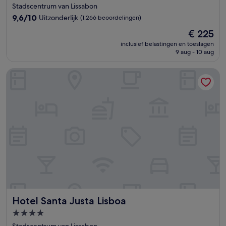
sterrenaccommodatie
Stadscentrum van Lissabon
9.6
9,6/10
Uitzonderlijk
(1.266 beoordelingen)
van
De
€ 225
10,
prijs
Uitzonderlijk,
inclusief belastingen en toeslagen
is
9 aug - 10 aug
(1.266
€ 225
beoordelingen)
Hotel Santa Justa Lisboa
Hotel Santa Justa Lisboa
Hotel Santa Justa Lisboa
4.0-
sterrenaccommodatie
Stadscentrum van Lissabon