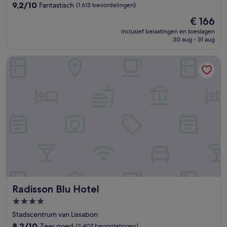
9.2
9,2/10
Fantastisch
(1.613 beoordelingen)
van
De
€ 166
10,
prijs
Fantastisch,
inclusief belastingen en toeslagen
is
30 aug - 31 aug
(1.613
€ 166
beoordelingen)
Radisson Blu Hotel
Radisson Blu Hotel
Radisson Blu Hotel
4.0-
sterrenaccommodatie
Stadscentrum van Lissabon
8.2
8,2/10
Zeer goed
(2.407 beoordelingen)