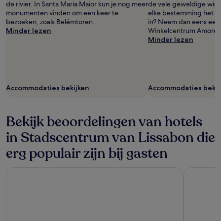
de rivier. In Santa Maria Maior kun je nog meer
de vele geweldige winkel
monumenten vinden om een keer te
elke bestemming het lie
bezoeken, zoals Belémtoren.
in? Neem dan eens een k
Minder lezen
Winkelcentrum Amoreira
Minder lezen
Accommodaties bekijken
Accommodaties bekij
Bekijk beoordelingen van hotels
in Stadscentrum van Lissabon die
erg populair zijn bij gasten
Jupiter Lisboa Hotel – Rooftop & Spa
EPIC SANA