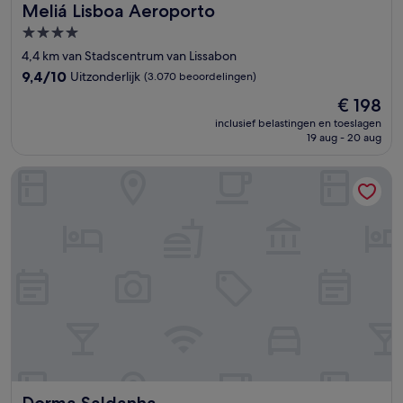
Meliá Lisboa Aeroporto
Meliá Lisboa Aeroporto
4.0-
sterrenaccommodatie
4,4 km van Stadscentrum van Lissabon
9.4
9,4/10
Uitzonderlijk
(3.070 beoordelingen)
van
De
€ 198
10,
prijs
Uitzonderlijk,
inclusief belastingen en toeslagen
is
19 aug - 20 aug
(3.070
€ 198
beoordelingen)
Dorma Saldanha
Dorma Saldanha
Dorma Saldanha