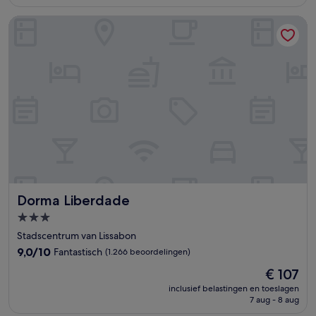
€ 199
beoordelingen)
Dorma Liberdade
Dorma Liberdade
Dorma Liberdade
3.0-
sterrenaccommodatie
Stadscentrum van Lissabon
9.0
9,0/10
Fantastisch
(1.266 beoordelingen)
van
De
€ 107
10,
prijs
Fantastisch,
inclusief belastingen en toeslagen
is
7 aug - 8 aug
(1.266
€ 107
beoordelingen)