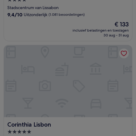
4.0-
sterrenaccommodatie
Stadscentrum van Lissabon
9.4
9,4/10
Uitzonderlijk
(1.081 beoordelingen)
van
De
€ 133
10,
prijs
Uitzonderlijk,
inclusief belastingen en toeslagen
is
30 aug - 31 aug
(1.081
€ 133
beoordelingen)
Corinthia Lisbon
Corinthia Lisbon
Corinthia Lisbon
5.0-