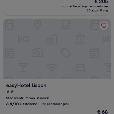
De
€ 205
10,
prijs
Uitzonderlijk,
inclusief belastingen en toeslagen
is
30 aug - 31 aug
(1.457
€ 205
beoordelingen)
easyHotel Lisbon
easyHotel Lisbon
easyHotel Lisbon
2.0-
sterrenaccommodatie
Stadscentrum van Lissabon
8.8
8,8/10
Uitstekend
(1.742 beoordelingen)
van
De
€ 68
10,