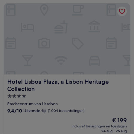
Hotel Lisboa Plaza, a Lisbon Heritage Collection
Hotel Lisboa Plaza, a Lisbon Heritage Collection
Hotel Lisboa Plaza, a Lisbon Heritage
Collection
4.0-
sterrenaccommodatie
Stadscentrum van Lissabon
9.4
9,4/10
Uitzonderlijk
(1.004 beoordelingen)
van
De
€ 199
10,
prijs
Uitzonderlijk,
inclusief belastingen en toeslagen
is
24 aug - 25 aug
(1.004