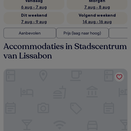
Vandaag
Morgen
6 aug - 7 aug
7 aug - 8 aug
Dit weekend
Volgend weekend
7 aug - 9 aug
14 aug - 16 aug
Aanbevolen
Prijs (laag naar hoog)
A
Accommodaties in Stadscentrum
van Lissabon
Hotel Acta Moa