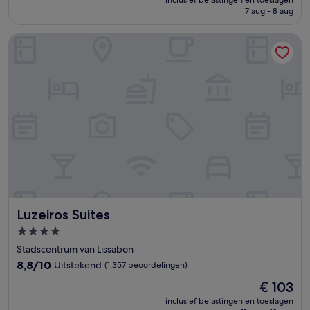
is
7 aug - 8 aug
(1.122
€ 113
beoordelingen)
Luzeiros Suites
Luzeiros Suites
Luzeiros Suites
4.0-
sterrenaccommodatie
Stadscentrum van Lissabon
8.8
8,8/10
Uitstekend
(1.357 beoordelingen)
van
De
€ 103
10,
prijs
Uitstekend,
inclusief belastingen en toeslagen
is