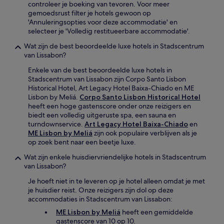
controleer je boeking van tevoren. Voor meer
gemoedsrust filter je hotels gewoon op
'Annuleringsopties voor deze accommodatie' en
selecteer je 'Volledig restitueerbare accommodatie'.
Wat zijn de best beoordeelde luxe hotels in Stadscentrum
van Lissabon?
Enkele van de best beoordeelde luxe hotels in
Stadscentrum van Lissabon zijn Corpo Santo Lisbon
Historical Hotel, Art Legacy Hotel Baixa-Chiado en ME
Lisbon by Meliá.
Corpo Santo Lisbon Historical Hotel
heeft een hoge gastenscore onder onze reizigers en
biedt een volledig uitgeruste spa, een sauna en
turndownservice.
Art Legacy Hotel Baixa-Chiado
en
ME Lisbon by Meliá
zijn ook populaire verblijven als je
op zoek bent naar een beetje luxe.
Wat zijn enkele huisdiervriendelijke hotels in Stadscentrum
van Lissabon?
Je hoeft niet in te leveren op je hotel alleen omdat je met
je huisdier reist. Onze reizigers zijn dol op deze
accommodaties in Stadscentrum van Lissabon:
ME Lisbon by Meliá
heeft een gemiddelde
gastenscore van 10 op 10.