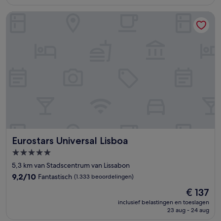
€ 110
beoordelingen)
Eurostars Universal Lisboa
Eurostars Universal Lisboa
Eurostars Universal Lisboa
5.0-
sterrenaccommodatie
5,3 km van Stadscentrum van Lissabon
9.2
9,2/10
Fantastisch
(1.333 beoordelingen)
van
De
€ 137
10,
prijs
Fantastisch,
inclusief belastingen en toeslagen
is
23 aug - 24 aug
(1.333
€ 137
beoordelingen)