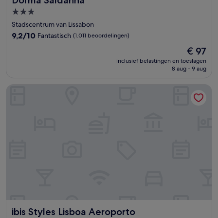
3.0-
sterrenaccommodatie
Stadscentrum van Lissabon
9.2
9,2/10
Fantastisch
(1.011 beoordelingen)
van
De
€ 97
10,
prijs
Fantastisch,
inclusief belastingen en toeslagen
is
8 aug - 9 aug
(1.011
€ 97
beoordelingen)
ibis Styles Lisboa Aeroporto
ibis Styles Lisboa Aeroporto
ibis Styles Lisboa Aeroporto