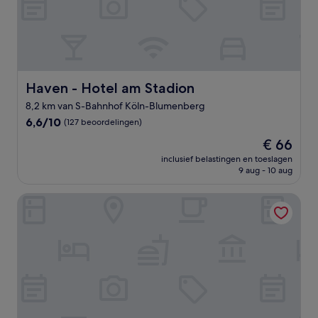
Haven - Hotel am Stadion
Haven - Hotel am Stadion
8,2 km van S-Bahnhof Köln-Blumenberg
6.6
6,6/10
(127 beoordelingen)
van
De
€ 66
10,
prijs
(127
inclusief belastingen en toeslagen
is
9 aug - 10 aug
beoordelingen)
€ 66
Holiday Inn Express & Suites Monheim Am Rhein by IHG