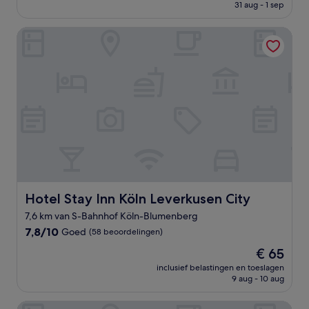
is
31 aug - 1 sep
goed,
€ 101
(132
beoordelingen)
Hotel Stay Inn Köln Leverkusen City
Hotel Stay Inn Köln Leverkusen City
Hotel Stay Inn Köln Leverkusen City
7,6 km van S-Bahnhof Köln-Blumenberg
7.8
7,8/10
Goed
(58 beoordelingen)
van
De
€ 65
10,
prijs
Goed,
inclusief belastingen en toeslagen
is
9 aug - 10 aug
(58
€ 65
beoordelingen)
URBAN OAK Smart Stay