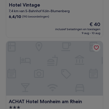
Hotel Vintage
Hotel Vintage
7,4 km van S-Bahnhof Köln-Blumenberg
6.4
6,4/10
(193 beoordelingen)
van
De
€ 40
10,
prijs
(193
inclusief belastingen en toeslagen
is
9 aug - 10 aug
beoordelingen)
€ 40
ACHAT Hotel Monheim am Rhein
ACHAT Hotel Monheim am Rhein
ACHAT Hotel Monheim am Rhein
3.0-