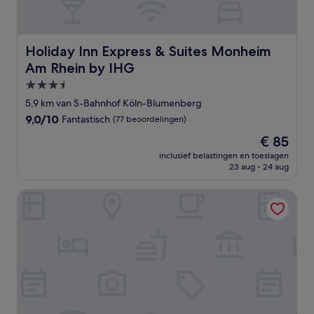
Holiday Inn Express & Suites Monheim Am Rhein by IHG
Holiday Inn Express & Suites Monheim
Am Rhein by IHG
3.5-
sterrenaccommodatie
5,9 km van S-Bahnhof Köln-Blumenberg
9.0
9,0/10
Fantastisch
(77 beoordelingen)
van
De
€ 85
10,
prijs
Fantastisch,
inclusief belastingen en toeslagen
is
23 aug - 24 aug
(77
€ 85
beoordelingen)
Hey Lou Hotel Monheim am Rhein