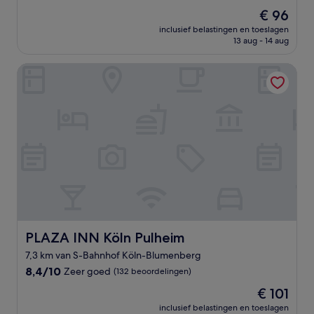
van
De
€ 96
10,
prijs
Uitstekend,
inclusief belastingen en toeslagen
is
13 aug - 14 aug
(614
€ 96
beoordelingen)
PLAZA INN Köln Pulheim
PLAZA INN Köln Pulheim
PLAZA INN Köln Pulheim
7,3 km van S-Bahnhof Köln-Blumenberg
8.4
8,4/10
Zeer goed
(132 beoordelingen)
van
De
€ 101
10,
prijs
Zeer
inclusief belastingen en toeslagen