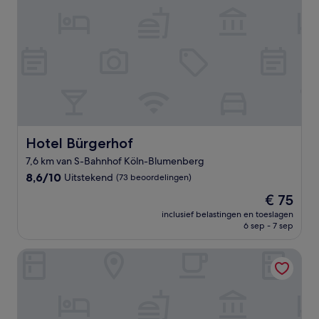
Hotel Bürgerhof
Hotel Bürgerhof
7,6 km van S-Bahnhof Köln-Blumenberg
8.6
8,6/10
Uitstekend
(73 beoordelingen)
van
De
€ 75
10,
prijs
Uitstekend,
inclusief belastingen en toeslagen
is
6 sep - 7 sep
(73
€ 75
beoordelingen)
CityHotel Dormagen