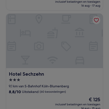
prijs
Uitzonderlijk,
inclusief belastingen en toeslagen
is
16 aug - 17 aug
(6
€ 67
beoordelingen)
Hotel Sechzehn
Hotel Sechzehn
Hotel Sechzehn
3.0-
sterrenaccommodatie
9,1 km van S-Bahnhof Köln-Blumenberg
8.8
8,8/10
Uitstekend
(60 beoordelingen)
van
De
€ 125
10,
prijs
Uitstekend,
inclusief belastingen en toeslagen
is
14 aug - 15 aug
(60