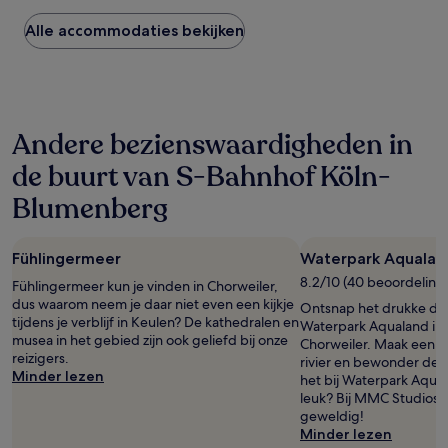
nacht
gevonden
Alle accommodaties bekijken
in
de
afgelopen
24
uur
Andere bezienswaardigheden in
op
basis
de buurt van S-Bahnhof Köln-
van
een
Blumenberg
verblijf
van
1
Fühlingermeer
Waterpark Aqualand
nacht
voor
8.2/10 (40 beoordeling
Fühlingermeer kun je vinden in Chorweiler,
2
dus waarom neem je daar niet even een kijkje
Ontsnap het drukke dage
volwassenen.
tijdens je verblijf in Keulen? De kathedralen en
Waterpark Aqualand in 
Prijzen
musea in het gebied zijn ook geliefd bij onze
Chorweiler. Maak een w
en
reizigers.
rivier en bewonder de
beschikbaarheid
Minder lezen
het bij Waterpark Aqual
kunnen
leuk? Bij MMC Studios 
wijzigen.
geweldig!
Mogelijk
Minder lezen
gelden