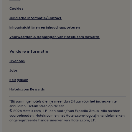
Boetiek in Düsseldorf
Cookies
Hotels in de buurt van Neuland-Park
Juridische informatie/Contact
Huisdiervriendelijke in Düsseldorf
Inhoudsrichtlijnen en inhoud rapporteren
Hotels in de buurt van Fühlingermeer
Voorwaarden & Bepalingen van Hotels.com Rewards
Spa in Noordrijn-Westfalen
Verdere informatie
Budget in Keulen
Hotels in Rheindorf
Over ons
Hotels in Hitdorf
Jobs
Hotels met een keuken in Noordrijn-Westfalen
Reisgidsen
Pensions in Keulen
Hotels.com Rewards
Hotels met 4 sterren in Keulen
*Bij sommige hotels dien je meer dan 24 uur vóór het inchecken te
Hotels in Monheim
annuleren. Details staan op de site.
© 2026 Hotels.com, L.P., een bedrijf van Expedia Group. Alle rechten
Hotels in de buurt van Golf-Club Ford Köln
voorbehouden. Hotels.com en het Hotels.com-logo zijn handelsmerken
of geregistreerde handelsmerken van Hotels.com, L.P.
Hotels in de buurt van Waterpark Aqualand in Fühlinger
See