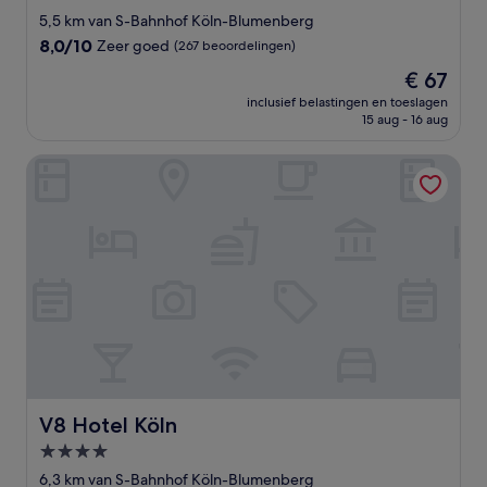
sterrenaccommodatie
5,5 km van S-Bahnhof Köln-Blumenberg
8.0
8,0/10
Zeer goed
(267 beoordelingen)
van
De
€ 67
10,
prijs
Zeer
inclusief belastingen en toeslagen
is
15 aug - 16 aug
goed,
€ 67
(267
beoordelingen)
V8 Hotel Köln
V8 Hotel Köln
V8 Hotel Köln
4.0-
sterrenaccommodatie
6,3 km van S-Bahnhof Köln-Blumenberg