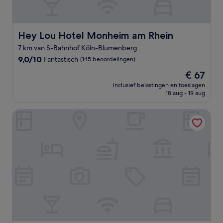
Hey Lou Hotel Monheim am Rhein
Hey Lou Hotel Monheim am Rhein
7 km van S-Bahnhof Köln-Blumenberg
9.0
9,0/10
Fantastisch
(145 beoordelingen)
van
De
€ 67
10,
prijs
Fantastisch,
inclusief belastingen en toeslagen
is
18 aug - 19 aug
(145
€ 67
beoordelingen)
Hotel Vintage