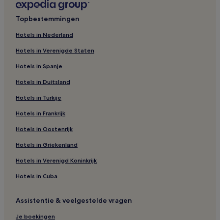
Hotels in Lindweiler
Topbestemmingen
Hotels in Heimersdorf
Hotels in Nederland
Hotels met een warmwaterbron in Keulen
Hotels in Verenigde Staten
Spa in Keulen
Hotels in Spanje
Hotels met 2 sterren in Keulen
Hotels in Duitsland
Hotels in Pesch
Hotels in Turkije
Familie in Lindenthal
Hotels in de buurt van Sundown Beach
Hotels in Frankrijk
Spa in Düsseldorf
Hotels in Oostenrijk
Hotels met parkeerplaatsen in Grevenbroich
Hotels in Griekenland
Familie in Bergisch Gladbach
Hotels in Verenigd Koninkrijk
Hotels met parkeerplaatsen in Bilk
Hotels in Cuba
Hotels met parkeerplaatsen in Porz
Assistentie & veelgestelde vragen
Hotels met parkeerplaatsen in Bergisch Gladbach
Hotels in Stadscentrum
Je boekingen