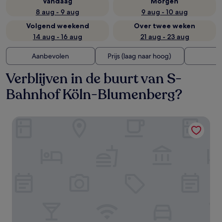
Vandaag
Morgen
8 aug - 9 aug
9 aug - 10 aug
Volgend weekend
Over twee weken
14 aug - 16 aug
21 aug - 23 aug
Aanbevolen
Prijs (laag naar hoog)
A
Verblijven in de buurt van S-
Bahnhof Köln-Blumenberg?
Kasino Hotel