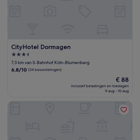
CityHotel Dormagen
CityHotel Dormagen
3.5-
sterrenaccommodatie
7,3 km van S-Bahnhof Köln-Blumenberg
6.8
6,8/10
(34 beoordelingen)
van
De
€ 88
10,
prijs
(34
inclusief belastingen en toeslagen
is
9 aug - 10 aug
beoordelingen)
€ 88
Haven - Hotel am Stadion