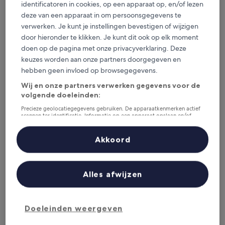
STAYERY Cologne Ehrenfeld
STAYERY Cologne Ehrenfeld
identificatoren in cookies, op een apparaat op, en/of lezen
deze van een apparaat in om persoonsgegevens te
Ehrenfeld, op 9,9 km van S-Bahnhof Köln-Blumenberg
verwerken. Je kunt je instellingen bevestigen of wijzigen
9.0
9,0/10
Fantastisch
(13 beoordelingen)
door hieronder te klikken. Je kunt dit ook op elk moment
van
De
€ 77
10,
doen op de pagina met onze privacyverklaring. Deze
prijs
Fantastisch,
inclusief belastingen en toeslagen
keuzes worden aan onze partners doorgegeven en
is
9 aug - 10 aug
(13
hebben geen invloed op browsegegevens.
€ 77
beoordelingen)
Hotel Haus Fassbender
Wij en onze partners verwerken gegevens voor de
volgende doeleinden:
Precieze geolocatiegegevens gebruiken. De apparaatkenmerken actief
scannen ter identificatie. Informatie op een apparaat opslaan en/of
openen. Gepersonaliseerde advertenties en content, advertentie- en
contentmetingen, doelgroepenonderzoek en ontwikkeling van
diensten.
Akkoord
Partnerlijst (derden)
Alles afwijzen
Hotel Haus Fassbender
Hotel Haus Fassbender
Doeleinden weergeven
2.5-