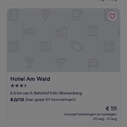
€ 125
beoordelingen)
Hotel Am Wald
Hotel Am Wald
Hotel Am Wald
3.5-
sterrenaccommodatie
6,6 km van S-Bahnhof Köln-Blumenberg
8.0
8,0/10
Zeer goed
(57 beoordelingen)
van
De
€ 111
10,
prijs
Zeer
inclusief belastingen en toeslagen
is
20 aug - 21 aug
goed,
€ 111
(57