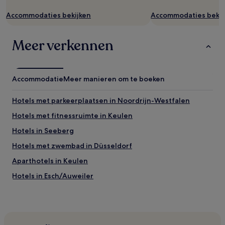
er
Accommodaties bekijken
Accommodaties bekij
extra
voorwaarden.
Meer verkennen
Accommodatie
Meer manieren om te boeken
Hotels met parkeerplaatsen in Noordrijn-Westfalen
Hotels met fitnessruimte in Keulen
Hotels in Seeberg
Hotels met zwembad in Düsseldorf
Aparthotels in Keulen
Hotels in Esch/Auweiler
Huisdiervriendelijke in Regeringsdistrict Düsseldorf
Appartementen in Düsseldorf
Budget in Düsseldorf