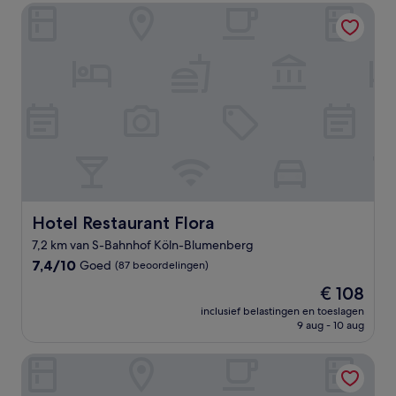
beoordelingen)
Hotel Restaurant Flora
Hotel Restaurant Flora
Hotel Restaurant Flora
7,2 km van S-Bahnhof Köln-Blumenberg
7.4
7,4/10
Goed
(87 beoordelingen)
van
De
€ 108
10,
prijs
Goed,
inclusief belastingen en toeslagen
is
9 aug - 10 aug
(87
€ 108
beoordelingen)
Hotel Bürgerhof