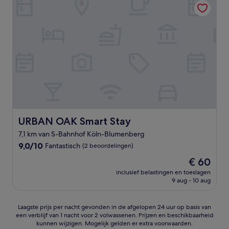
URBAN OAK Smart Stay
URBAN OAK Smart Stay
7,1 km van S-Bahnhof Köln-Blumenberg
9.0
9,0/10
Fantastisch
(2 beoordelingen)
van
De
€ 60
10,
prijs
Fantastisch,
inclusief belastingen en toeslagen
is
9 aug - 10 aug
(2
€ 60
beoordelingen)
Laagste
Laagste prijs per nacht gevonden in de afgelopen 24 uur op basis van
een verblijf van 1 nacht voor 2 volwassenen. Prijzen en beschikbaarheid
prijs
kunnen wijzigen. Mogelijk gelden er extra voorwaarden.
per