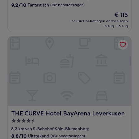
9.2
9,2/10
Fantastisch
(182 beoordelingen)
van
De
€ 115
10,
prijs
Fantastisch,
inclusief belastingen en toeslagen
is
15 aug - 16 aug
(182
€ 115
beoordelingen)
THE CURVE Hotel BayArena Leverkusen
THE CURVE Hotel BayArena Leverkusen
THE CURVE Hotel BayArena Leverkusen
4.5-
sterrenaccommodatie
8,3 km van S-Bahnhof Köln-Blumenberg
8.8
8,8/10
Uitstekend
(614 beoordelingen)