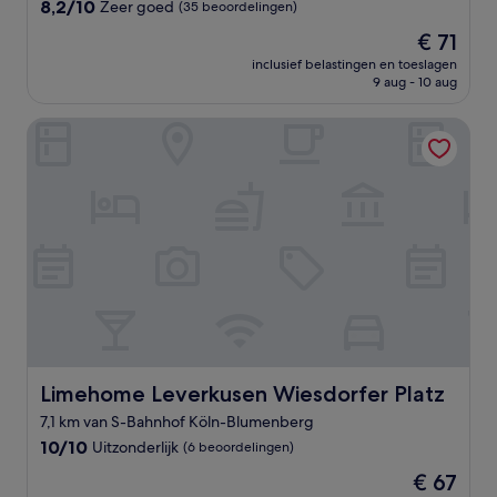
8.2
8,2/10
Zeer goed
(35 beoordelingen)
van
De
€ 71
10,
prijs
Zeer
inclusief belastingen en toeslagen
is
9 aug - 10 aug
goed,
€ 71
(35
beoordelingen)
Limehome Leverkusen Wiesdorfer Platz
Limehome Leverkusen Wiesdorfer Platz
Limehome Leverkusen Wiesdorfer Platz
7,1 km van S-Bahnhof Köln-Blumenberg
10.0
10/10
Uitzonderlijk
(6 beoordelingen)
van
De
€ 67
10,