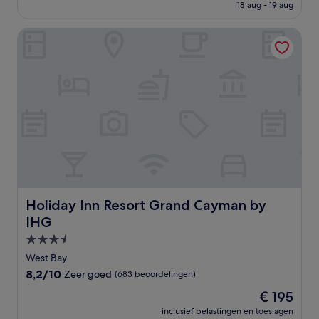
is
18 aug - 19 aug
€ 876
Holiday Inn Resort Grand Cayman by IHG
Holiday Inn Resort Grand Cayman by IHG
Holiday Inn Resort Grand Cayman by
IHG
3.5-
sterrenaccommodatie
West Bay
8.2
8,2/10
Zeer goed
(683 beoordelingen)
van
De
€ 195
10,
prijs
Zeer
inclusief belastingen en toeslagen