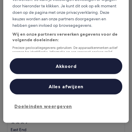
2.0-
door hieronder te klikken. Je kunt dit ook op elk moment
sterrenaccommodatie
Seven Mile Beach
doen op de pagina met onze privacyverklaring. Deze
keuzes worden aan onze partners doorgegeven en
De
€ 449
hebben geen invloed op browsegegevens.
prijs
inclusief belastingen en toeslagen
is
14 aug - 15 aug
Wij en onze partners verwerken gegevens voor de
€ 449
volgende doeleinden:
Morritts Tortuga Club
Precieze geolocatiegegevens gebruiken. De apparaatkenmerken actief
scannen ter identificatie. Informatie op een apparaat opslaan en/of
openen. Gepersonaliseerde advertenties en content, advertentie- en
contentmetingen, doelgroepenonderzoek en ontwikkeling van
diensten.
Akkoord
Partnerlijst (derden)
Alles afwijzen
Doeleinden weergeven
Morritts Tortuga Club
Morritts Tortuga Club
3.5-
sterrenaccommodatie
East End