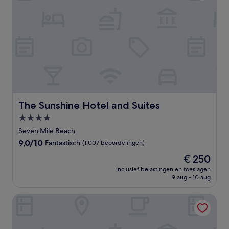
The Sunshine Hotel and Suites
The Sunshine Hotel and Suites
4.0-
sterrenaccommodatie
Seven Mile Beach
9.0
9,0/10
Fantastisch
(1.007 beoordelingen)
van
De
€ 250
10,
prijs
Fantastisch,
inclusief belastingen en toeslagen
is
9 aug - 10 aug
(1.007
€ 250
beoordelingen)
Villas Pappagallo 17