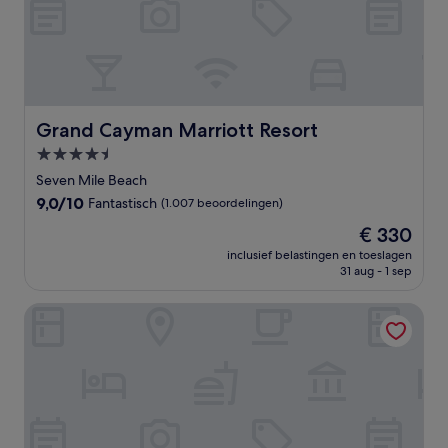
Grand Cayman Marriott Resort
Grand Cayman Marriott Resort
4.5-
sterrenaccommodatie
Seven Mile Beach
9.0
9,0/10
Fantastisch
(1.007 beoordelingen)
van
De
€ 330
10,
prijs
Fantastisch,
inclusief belastingen en toeslagen
is
31 aug - 1 sep
(1.007
€ 330
beoordelingen)
The Westin Grand Cayman Seven Mile Beach Resort & Spa