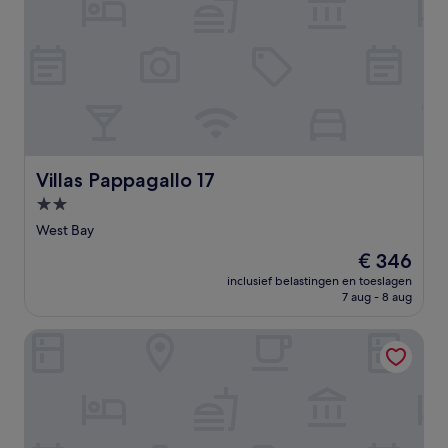
Villas Pappagallo 17
Villas Pappagallo 17
2.0-
sterrenaccommodatie
West Bay
De
€ 346
prijs
inclusief belastingen en toeslagen
is
7 aug - 8 aug
€ 346
Grand Cayman Marriott Resort