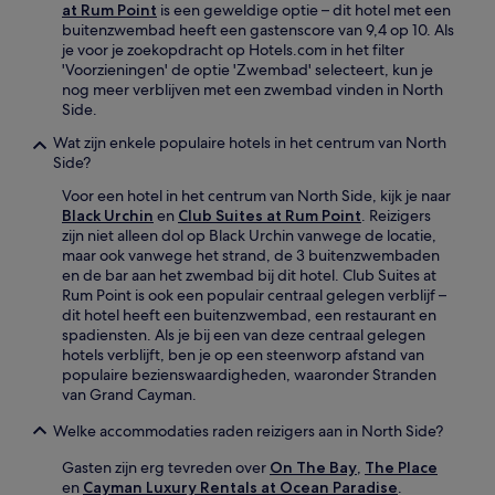
at Rum Point
is een geweldige optie – dit hotel met een
buitenzwembad heeft een gastenscore van 9,4 op 10. Als
je voor je zoekopdracht op Hotels.com in het filter
'Voorzieningen' de optie 'Zwembad' selecteert, kun je
nog meer verblijven met een zwembad vinden in North
Side.
Wat zijn enkele populaire hotels in het centrum van North
Side?
Voor een hotel in het centrum van North Side, kijk je naar
Black Urchin
en
Club Suites at Rum Point
. Reizigers
zijn niet alleen dol op Black Urchin vanwege de locatie,
maar ook vanwege het strand, de 3 buitenzwembaden
en de bar aan het zwembad bij dit hotel. Club Suites at
Rum Point is ook een populair centraal gelegen verblijf –
dit hotel heeft een buitenzwembad, een restaurant en
spadiensten. Als je bij een van deze centraal gelegen
hotels verblijft, ben je op een steenworp afstand van
populaire bezienswaardigheden, waaronder Stranden
van Grand Cayman.
Welke accommodaties raden reizigers aan in North Side?
Gasten zijn erg tevreden over
On The Bay
,
The Place
en
Cayman Luxury Rentals at Ocean Paradise
.