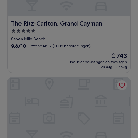
The Ritz-Carlton, Grand Cayman
The Ritz-Carlton, Grand Cayman
5.0-
sterrenaccommodatie
Seven Mile Beach
9.6
9,6/10
Uitzonderlijk
(1.002 beoordelingen)
van
De
€ 743
10,
prijs
Uitzonderlijk,
inclusief belastingen en toeslagen
is
28 aug - 29 aug
(1.002
€ 743
beoordelingen)
Kimpton Seafire Resort + Spa by IHG