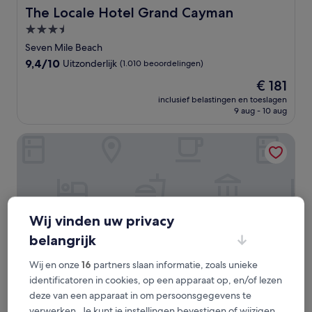
The Locale Hotel Grand Cayman
The Locale Hotel Grand Cayman
3.5-
sterrenaccommodatie
Seven Mile Beach
9.4
9,4/10
Uitzonderlijk
(1.010 beoordelingen)
van
De
€ 181
10,
prijs
Uitzonderlijk,
inclusief belastingen en toeslagen
is
9 aug - 10 aug
(1.010
€ 181
beoordelingen)
Grape Tree Villas 30
Wij vinden uw privacy
belangrijk
Wij en onze
16
partners slaan informatie, zoals unieke
identificatoren in cookies, op een apparaat op, en/of lezen
deze van een apparaat in om persoonsgegevens te
Grape Tree Villas 30
Grape Tree Villas 30
verwerken. Je kunt je instellingen bevestigen of wijzigen