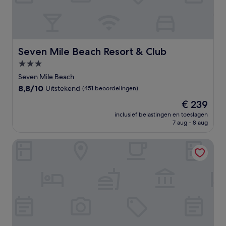
Seven Mile Beach Resort & Club
Seven Mile Beach Resort & Club
3.0-
sterrenaccommodatie
Seven Mile Beach
8.8
8,8/10
Uitstekend
(451 beoordelingen)
van
De
€ 239
10,
prijs
Uitstekend,
inclusief belastingen en toeslagen
is
7 aug - 8 aug
(451
€ 239
beoordelingen)
The Ritz-Carlton, Grand Cayman