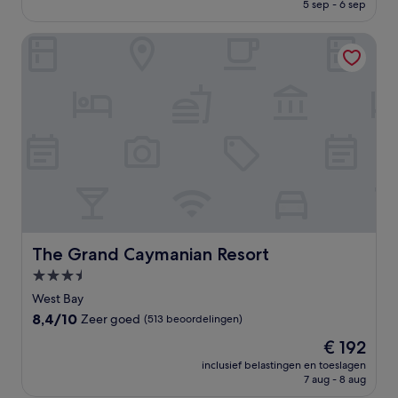
is
5 sep - 6 sep
goed,
€ 195
(683
beoordelingen)
The Grand Caymanian Resort
The Grand Caymanian Resort
The Grand Caymanian Resort
3.5-
sterrenaccommodatie
West Bay
8.4
8,4/10
Zeer goed
(513 beoordelingen)
van
De
€ 192
10,
prijs
Zeer
inclusief belastingen en toeslagen
is
7 aug - 8 aug
goed,
€ 192
(513