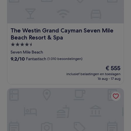
The Westin Grand Cayman Seven Mile Beach Resort & S
The Westin Grand Cayman Seven Mile
Beach Resort & Spa
4.5-
sterrenaccommodatie
Seven Mile Beach
9.2
9,2/10
Fantastisch
(1.010 beoordelingen)
van
De
€ 555
10,
prijs
Fantastisch,
inclusief belastingen en toeslagen
is
16 aug - 17 aug
(1.010
€ 555
beoordelingen)
Seven Mile Beach Resort & Club