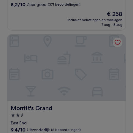
8.2
8,2/10
Zeer goed
(371 beoordelingen)
van
De
€ 258
10,
prijs
Zeer
inclusief belastingen en toeslagen
is
7 aug - 8 aug
goed,
€ 258
(371
beoordelingen)
Morritt's Grand
Morritt's Grand
Morritt's Grand
2.5-
sterrenaccommodatie
East End
9.4
9,4/10
Uitzonderlijk
(6 beoordelingen)