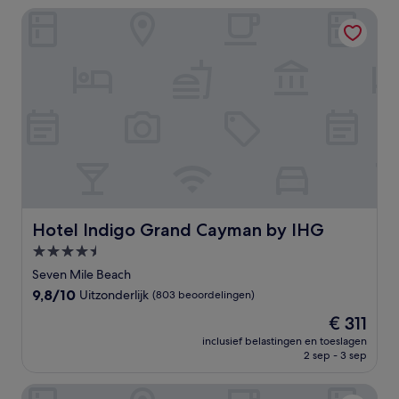
Hotel Indigo Grand Cayman by IHG
Hotel Indigo Grand Cayman by IHG
Hotel Indigo Grand Cayman by IHG
4.5-
sterrenaccommodatie
Seven Mile Beach
9.8
9,8/10
Uitzonderlijk
(803 beoordelingen)
van
De
€ 311
10,
prijs
Uitzonderlijk,
inclusief belastingen en toeslagen
is
2 sep - 3 sep
(803
€ 311
beoordelingen)
ONE GT Grand Cayman