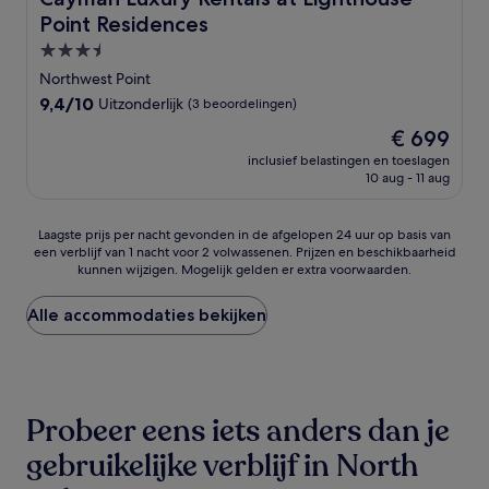
Point Residences
3.5-
sterrenaccommodatie
Northwest Point
9.4
9,4/10
Uitzonderlijk
(3 beoordelingen)
van
De
€ 699
10,
prijs
Uitzonderlijk,
inclusief belastingen en toeslagen
is
10 aug - 11 aug
(3
€ 699
beoordelingen)
Laagste
Laagste prijs per nacht gevonden in de afgelopen 24 uur op basis van
een verblijf van 1 nacht voor 2 volwassenen. Prijzen en beschikbaarheid
prijs
kunnen wijzigen. Mogelijk gelden er extra voorwaarden.
per
nacht
gevonden
Alle accommodaties bekijken
in
de
afgelopen
24
uur
Probeer eens iets anders dan je
op
basis
gebruikelijke verblijf in North
van