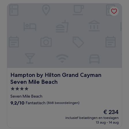
beoordelingen)
Hampton by Hilton Grand Cayman Seven Mile Beach
Hampton by Hilton Grand Cayman Seven Mile Beach
Hampton by Hilton Grand Cayman
Seven Mile Beach
4.0-
sterrenaccommodatie
Seven Mile Beach
9.2
9,2/10
Fantastisch
(868 beoordelingen)
van
De
€ 234
10,
prijs
Fantastisch,
inclusief belastingen en toeslagen
is
13 aug - 14 aug
(868
€ 234
beoordelingen)