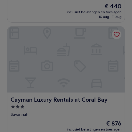
van
De
€ 440
10,
prijs
Uitzonderlijk,
inclusief belastingen en toeslagen
is
10 aug - 11 aug
(6
€ 440
beoordelingen)
Cayman Luxury Rentals at Coral Bay
Cayman Luxury Rentals at Coral Bay
Cayman Luxury Rentals at Coral Bay
3.0-
sterrenaccommodatie
Savannah
De
€ 876
prijs
inclusief belastingen en toeslagen