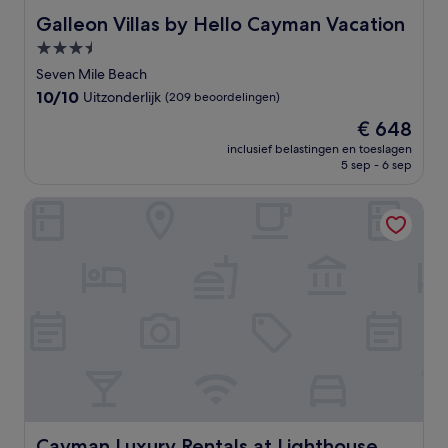
Galleon Villas by Hello Cayman Vacation
Galleon Villas by Hello Cayman Vacation
3.5-
sterrenaccommodatie
Seven Mile Beach
10.0
10/10
Uitzonderlijk
(209 beoordelingen)
van
De
€ 648
10,
prijs
Uitzonderlijk,
inclusief belastingen en toeslagen
is
5 sep - 6 sep
(209
€ 648
beoordelingen)
Cayman Luxury Rentals at Lighthouse Point Residences
Cayman Luxury Rentals at Lighthouse Point Residences
Cayman Luxury Rentals at Lighthouse