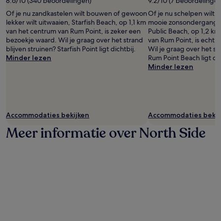
8.6/10 (340 beoordelingen)
9.2/10 (7 beoordelingen
Of je nu zandkastelen wilt bouwen of gewoon
Of je nu schelpen wilt 
lekker wilt uitwaaien, Starfish Beach, op 1,1 km
mooie zonsondergang wi
van het centrum van Rum Point, is zeker een
Public Beach, op 1,2 k
bezoekje waard. Wil je graag over het strand
van Rum Point, is echt 
blijven struinen? Starfish Point ligt dichtbij.
Wil je graag over het st
Minder lezen
Rum Point Beach ligt dic
Minder lezen
Accommodaties bekijken
Accommodaties bekij
Meer informatie over North Side