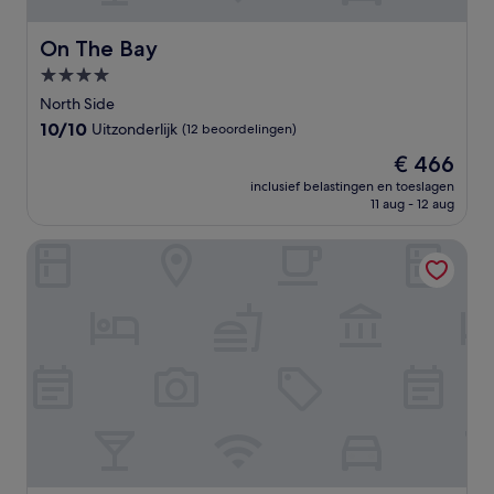
On The Bay
On The Bay
4.0-
sterrenaccommodatie
North Side
10.0
10/10
Uitzonderlijk
(12 beoordelingen)
van
De
€ 466
10,
prijs
Uitzonderlijk,
inclusief belastingen en toeslagen
is
11 aug - 12 aug
(12
€ 466
beoordelingen)
The Locale Hotel Grand Cayman