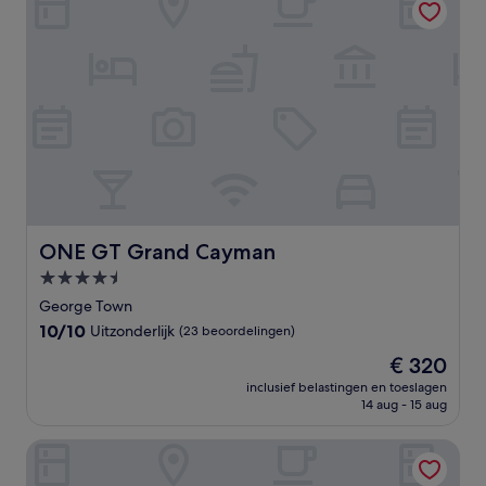
ONE GT Grand Cayman
ONE GT Grand Cayman
4.5-
sterrenaccommodatie
George Town
10.0
10/10
Uitzonderlijk
(23 beoordelingen)
van
De
€ 320
10,
prijs
Uitzonderlijk,
inclusief belastingen en toeslagen
is
14 aug - 15 aug
(23
€ 320
beoordelingen)
The Sunshine Hotel and Suites