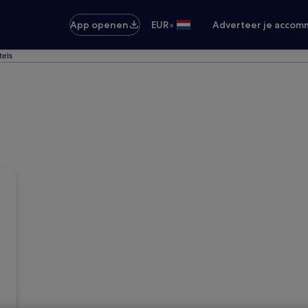
•
App openen
EUR
Adverteer je accom
els