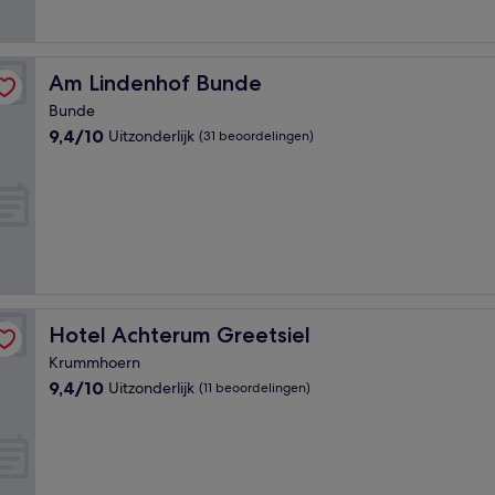
beoordelingen)
Am Lindenhof Bunde
Am Lindenhof Bunde
Bunde
9.4
9,4/10
Uitzonderlijk
(31 beoordelingen)
van
10,
Uitzonderlijk,
(31
beoordelingen)
Hotel Achterum Greetsiel
Hotel Achterum Greetsiel
Krummhoern
9.4
9,4/10
Uitzonderlijk
(11 beoordelingen)
van
10,
Uitzonderlijk,
(11
beoordelingen)