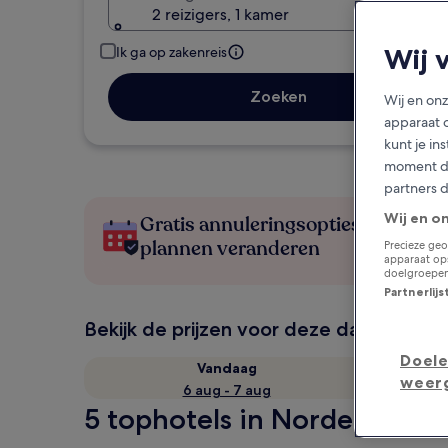
2 reizigers, 1 kamer
Wij 
Ik ga op zakenreis
Zoeken
Wij en on
apparaat 
kunt je in
moment do
partners 
Wij en o
Gratis annuleringsopties als je
plannen veranderen
Precieze geo
apparaat ops
doelgroepen
Partnerlij
Bekijk de prijzen voor deze datums
Doele
Vandaag
weer
6 aug - 7 aug
5 tophotels in Norden in e