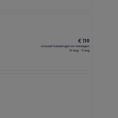
De
€ 119
prijs
inclusief belastingen en toeslagen
is
10 aug - 11 aug
€ 119