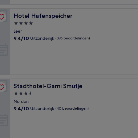
Hotel Hafenspeicher
Hotel Hafenspeicher
4.0-
sterrenaccommodatie
Leer
9.4
9,4/10
Uitzonderlijk
(376 beoordelingen)
van
10,
Uitzonderlijk,
(376
beoordelingen)
Stadthotel-Garni Smutje
Stadthotel-Garni Smutje
3.5-
sterrenaccommodatie
Norden
9.4
9,4/10
Uitzonderlijk
(40 beoordelingen)
van
10,
Uitzonderlijk,
(40
beoordelingen)