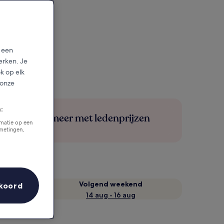
p een
erken. Je
ok op elk
 onze
:
Bespaar meer met ledenprijzen
rmatie op een
tmetingen,
Volgend weekend
koord
14 aug - 16 aug