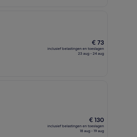
De
€ 73
prijs
inclusief belastingen en toeslagen
is
23 aug - 24 aug
€ 73
De
€ 130
prijs
inclusief belastingen en toeslagen
is
18 aug - 19 aug
€ 130