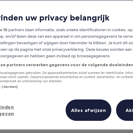
vinden uw privacy belangrijk
ze
16
partners slaan informatie, zoals unieke identificatoren in cookies, o
op, en/of lezen deze van een apparaat in om persoonsgegevens te verw
stellingen bevestigen of wijzigen door hieronder te klikken. Je kunt dit o
en op de pagina met onze privacyverklaring. Deze keuzes worden aan
doorgegeven en hebben geen invloed op browsegegevens.
nze partners verwerken gegevens voor de volgende doeleinden
Verzamel beloningen voor elke
nacht van je verblijf
locatiegegevens gebruiken. De apparaatkenmerken actief scannen ter identificatie. Info
laan en/of openen. Gepersonaliseerde advertenties en content, advertentie- en conten
onderzoek en ontwikkeling van diensten.
st (derden)
inden
Morgen
Dit weekend
Alles afwijzen
Ak
geven
7 aug - 8 aug
7 aug - 9 aug
en oogopslag