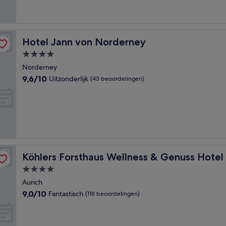
Hotel Jann von Norderney
Hotel Jann von Norderney
4.0-
sterrenaccommodatie
Norderney
9.6
9,6/10
Uitzonderlijk
(43 beoordelingen)
van
10,
Uitzonderlijk,
(43
beoordelingen)
Köhlers Forsthaus Wellness & Genuss Hotel
Köhlers Forsthaus Wellness & Genuss Hotel
4.0-
sterrenaccommodatie
Aurich
9.0
9,0/10
Fantastisch
(118 beoordelingen)
van
10,
Fantastisch,