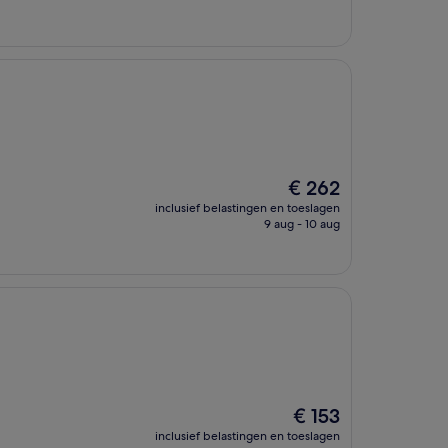
De
€ 262
prijs
inclusief belastingen en toeslagen
is
9 aug - 10 aug
€ 262
De
€ 153
prijs
inclusief belastingen en toeslagen