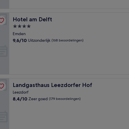
beoordelingen)
Hotel am Delft
Hotel am Delft
4.0-
sterrenaccommodatie
Emden
9.6
9,6/10
Uitzonderlijk
(168 beoordelingen)
van
10,
Uitzonderlijk,
(168
beoordelingen)
Landgasthaus Leezdorfer Hof
Landgasthaus Leezdorfer Hof
Leezdorf
8.4
8,4/10
Zeer goed
(179 beoordelingen)
van
10,
Zeer
goed,
(179