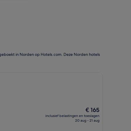
 geboekt in Norden op Hotels.com. Deze Norden hotels
De
€ 165
prijs
inclusief belastingen en toeslagen
is
20 aug - 21 aug
€ 165