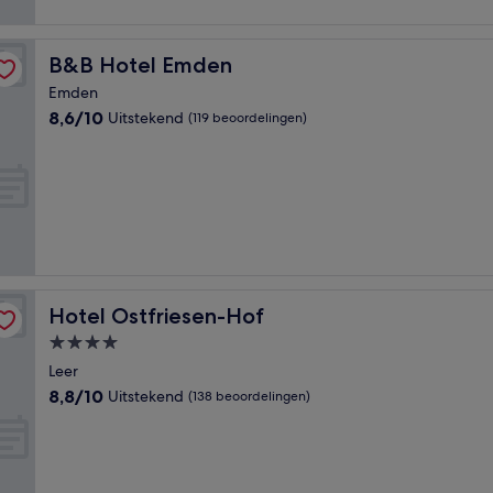
B&B Hotel Emden
B&B Hotel Emden
Emden
8.6
8,6/10
Uitstekend
(119 beoordelingen)
van
10,
Uitstekend,
(119
beoordelingen)
Hotel Ostfriesen-Hof
Hotel Ostfriesen-Hof
4.0-
sterrenaccommodatie
Leer
8.8
8,8/10
Uitstekend
(138 beoordelingen)
van
10,
Uitstekend,
(138