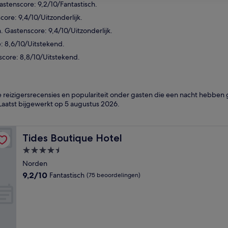
stenscore: 9,2/10/Fantastisch.
core: 9,4/10/Uitzonderlijk.
 Gastenscore: 9,4/10/Uitzonderlijk.
: 8,6/10/Uitstekend.
score: 8,8/10/Uitstekend.
reizigersrecensies en populariteit onder gasten die een nacht hebben
 Laatst bijgewerkt op
5 augustus 2026
.
Tides Boutique Hotel
Tides Boutique Hotel
4.5-
sterrenaccommodatie
Norden
9.2
9,2/10
Fantastisch
(75 beoordelingen)
van
10,
Fantastisch,
(75
beoordelingen)