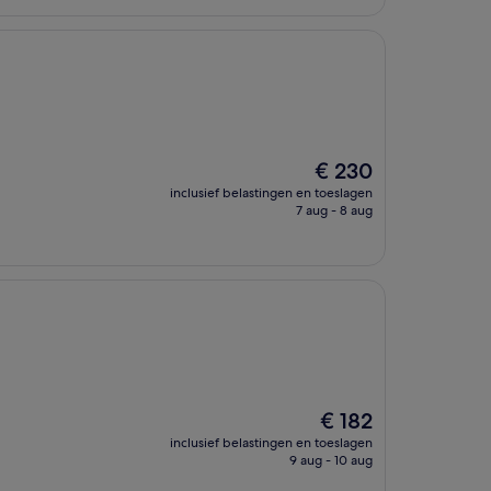
De
€ 230
prijs
inclusief belastingen en toeslagen
is
7 aug - 8 aug
€ 230
De
€ 182
prijs
inclusief belastingen en toeslagen
is
9 aug - 10 aug
€ 182