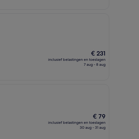
De
€ 231
prijs
inclusief belastingen en toeslagen
is
7 aug - 8 aug
€ 231
De
€ 79
prijs
inclusief belastingen en toeslagen
is
30 aug - 31 aug
€ 79