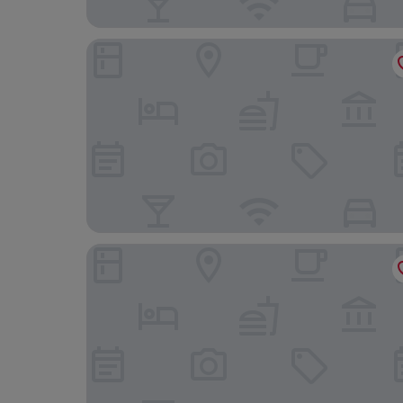
Hotel am Delft
Landgasthaus Leezdorfer Hof