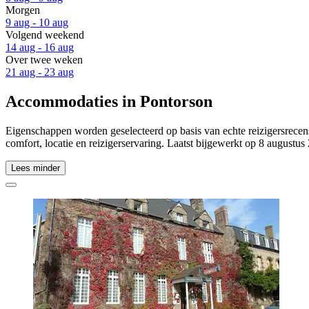
Morgen
9 aug - 10 aug
Volgend weekend
14 aug - 16 aug
Over twee weken
21 aug - 23 aug
Accommodaties in Pontorson
Eigenschappen worden geselecteerd op basis van echte reizigersrecens
comfort, locatie en reizigerservaring. Laatst bijgewerkt op
8 augustus
Lees minder