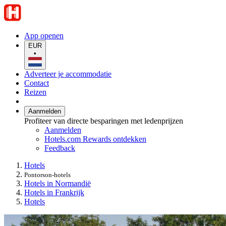
App openen
EUR
•
Adverteer je accommodatie
Contact
Reizen
Aanmelden
Profiteer van directe besparingen met ledenprijzen
Aanmelden
Hotels.com Rewards ontdekken
Feedback
Hotels
Pontorson-hotels
Hotels in Normandië
Hotels in Frankrijk
Hotels