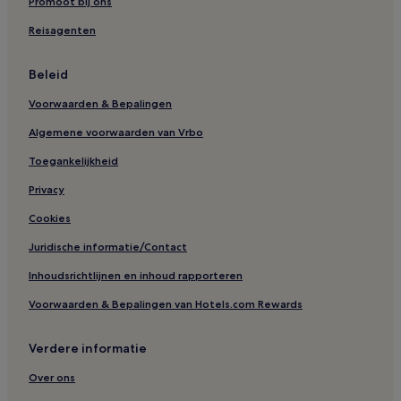
Promoot bij ons
Hotels in de buurt van Perret-modelappartement
Reisagenten
Hotels in de buurt van Oude haven van Honfleur
Hotels met 3 sterren in Honfleur
Beleid
Luxe in Le Havre
Voorwaarden & Bepalingen
Hotels in Cricqueboeuf
Algemene voorwaarden van Vrbo
Hotels in Ablon
Toegankelijkheid
Hotels in Saint-Pierre-du-Val
Privacy
Hotels in de buurt van Manoir d'Apreval
Cookies
Hotels in Harfleur
Juridische informatie/Contact
Hotels in Gonfreville-l'Orcher
Inhoudsrichtlijnen en inhoud rapporteren
Luxe in Deauville
Voorwaarden & Bepalingen van Hotels.com Rewards
Hotels met zwembad in Deauville
Hotels met parkeerplaatsen in Honfleur
Verdere informatie
Hotels in de buurt van La Lieutenance
Over ons
Hotels in de buurt van La Forge