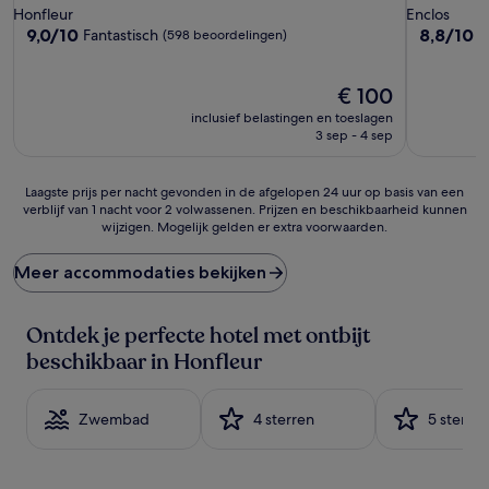
sterrenaccommodatie
sterrenac
Honfleur
Enclos
9.0
8.8
9,0/10
8,8/10
Fantastisch
U
(598 beoordelingen)
van
van
10,
10,
Fantastisch,
De
Uitsteken
€ 100
(598
prijs
(425
inclusief belastingen en toeslagen
beoordelingen)
is
beoordeli
3 sep - 4 sep
€ 100
Laagste
Laagste prijs per nacht gevonden in de afgelopen 24 uur op basis van een
verblijf van 1 nacht voor 2 volwassenen. Prijzen en beschikbaarheid kunnen
prijs
wijzigen. Mogelijk gelden er extra voorwaarden.
per
nacht
gevonden
Meer accommodaties bekijken
in
de
afgelopen
Ontdek je perfecte hotel met ontbijt
24
beschikbaar in Honfleur
uur
op
basis
Zwembad
4 sterren
5 sterren
van
een
verblijf
van