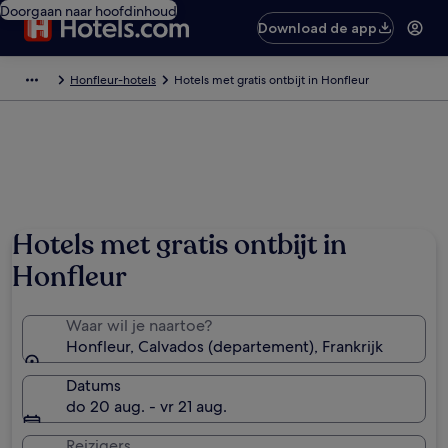
Doorgaan naar hoofdinhoud
Download de app
Honfleur-hotels
Hotels met gratis ontbijt in Honfleur
Foto van © ATOUT FRANCE/Eric Bénard
Hotels met gratis ontbijt in
Honfleur
Waar wil je naartoe?
Honfleur, Calvados (departement), Frankrijk
Datums
do 20 aug. - vr 21 aug.
Reizigers