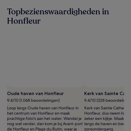
1
Topbezienswaardigheden in
nacht
voor
Honfleur
2
volwassenen.
Prijzen
en
beschikbaarheid
kunnen
wijzigen.
Mogelijk
gelden
er
extra
voorwaarden.
Oude haven van Honfleur
Kerk van Sainte Cath
9.4/10 (1.068 beoordelingen)
9.4/10 (328 beoordelinge
Loop langs Oude haven van Honfleur in
Kerk van Sainte Catherine l
het centrum van Honfleur en maak
Honfleur, dus neem hier ti
prachtige foto's aan het water. Wandel je
zeker een kijkje. Maak e
nog wat verder, dan kom je bij Avant-port
langs de haven en bewo
de Honfleur en Plage du Butin, waar je
zonsondergang.