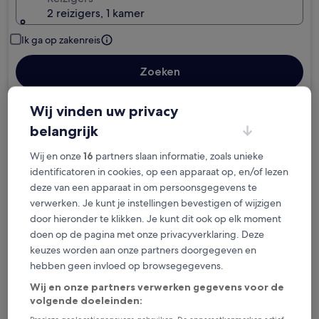
2 reizigers, 1 kamer
Ik ga op zakenreis
Zoeken
Wij vinden uw privacy
Gratis annuleringsopties als je plannen
belangrijk
veranderen
Wij en onze
16
partners slaan informatie, zoals unieke
identificatoren in cookies, op een apparaat op, en/of lezen
Verzamel beloningen voor elke nacht van je
deze van een apparaat in om persoonsgegevens te
verblijf
verwerken. Je kunt je instellingen bevestigen of wijzigen
door hieronder te klikken. Je kunt dit ook op elk moment
Bespaar meer met ledenprijzen
doen op de pagina met onze privacyverklaring. Deze
keuzes worden aan onze partners doorgegeven en
hebben geen invloed op browsegegevens.
Wij en onze partners verwerken gegevens voor de
Bekijk de prijzen voor deze datums
volgende doeleinden: