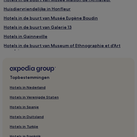
Huisdiervriendelijke in Honfleur
Hotels in de buurt van Musée Eugène Boudin
Hotels in de buurt van Galerie 13
Hotels in Gainneville
Hotels in de buurt van Museum of Ethnographie et d'Art
Populaire
Familie in Honfleur
Hotels in Boulleville
Topbestemmingen
Hotels in de buurt van Honfleur Normandy Outlet
Budget in de buurt van Oude haven van Honfleur
Hotels in Nederland
Hotels in de buurt van Clocher Sainte-Catherine
Hotels in Verenigde Staten
Hotels in Beuzeville
Hotels in Spanje
Hotels in Trouville-sur-Mer
Hotels in Duitsland
Hotels in Saint-Vigor-d'Ymonville
Hotels in Turkije
Hotels in Rogerville
Hotels in Frankrijk