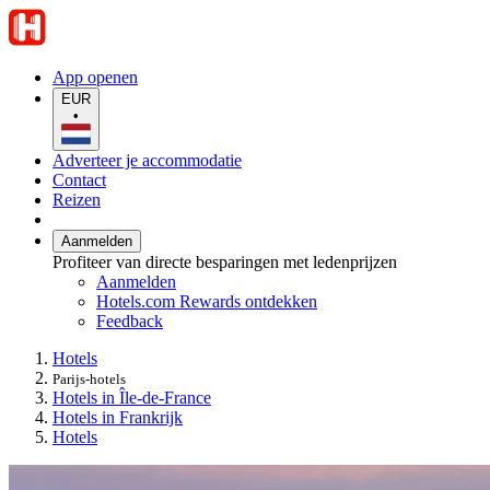
App openen
EUR
•
Adverteer je accommodatie
Contact
Reizen
Aanmelden
Profiteer van directe besparingen met ledenprijzen
Aanmelden
Hotels.com Rewards ontdekken
Feedback
Hotels
Parijs-hotels
Hotels in Île-de-France
Hotels in Frankrijk
Hotels