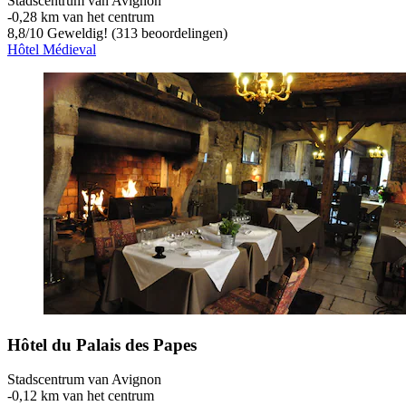
Stadscentrum van Avignon
‐
0,28 km van het centrum
8,8
/
10
Geweldig! (313 beoordelingen)
Hôtel Médieval
Hôtel du Palais des Papes
Stadscentrum van Avignon
‐
0,12 km van het centrum