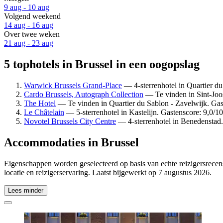
9 aug - 10 aug
Volgend weekend
14 aug - 16 aug
Over twee weken
21 aug - 23 aug
5 tophotels in Brussel in een oogopslag
Warwick Brussels Grand-Place
— 4-sterrenhotel in Quartier du
Cardo Brussels, Autograph Collection
— Te vinden in Sint-Joos
The Hotel
— Te vinden in Quartier du Sablon - Zavelwijk. Gast
Le Châtelain
— 5-sterrenhotel in Kastelijn. Gastenscore: 9,0/10
Novotel Brussels City Centre
— 4-sterrenhotel in Benedenstad. 
Accommodaties in Brussel
Eigenschappen worden geselecteerd op basis van echte reizigersrecens
locatie en reizigerservaring. Laatst bijgewerkt op
7 augustus 2026
.
Lees minder