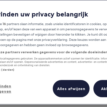
vinden uw privacy belangrijk
ze
16
partners slaan informatie, zoals unieke identificatoren in cookies, o
op, en/of lezen deze van een apparaat in om persoonsgegevens te verw
stellingen bevestigen of wijzigen door hieronder te klikken. Je kunt dit o
en op de pagina met onze privacyverklaring. Deze keuzes worden aan
doorgegeven en hebben geen invloed op browsegegevens.
nze partners verwerken gegevens voor de volgende doeleinden
Verzamel beloningen voor elke
nacht van je verblijf
locatiegegevens gebruiken. De apparaatkenmerken actief scannen ter identificatie. Info
laan en/of openen. Gepersonaliseerde advertenties en content, advertentie- en conten
onderzoek en ontwikkeling van diensten.
st (derden)
inden
Morgen
Dit weekend
Alles afwijzen
Ak
geven
7 aug - 8 aug
7 aug - 9 aug