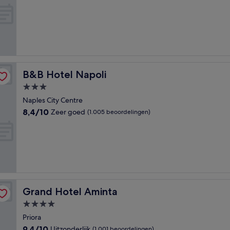
van
10,
Fantastisch,
(623
beoordelingen)
B&B Hotel Napoli
B&B Hotel Napoli
3.0-
sterrenaccommodatie
Naples City Centre
8.4
8,4/10
Zeer goed
(1.005 beoordelingen)
van
10,
Zeer
goed,
(1.005
beoordelingen)
Grand Hotel Aminta
Grand Hotel Aminta
4.0-
sterrenaccommodatie
Priora
9.4
9,4/10
Uitzonderlijk
(1.001 beoordelingen)