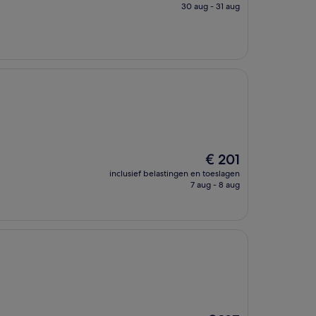
is
30 aug - 31 aug
€ 87
De
€ 201
prijs
inclusief belastingen en toeslagen
is
7 aug - 8 aug
€ 201