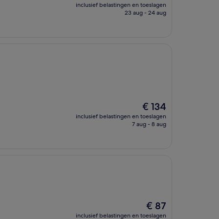
prijs
inclusief belastingen en toeslagen
is
23 aug - 24 aug
€ 210
De
€ 134
prijs
inclusief belastingen en toeslagen
is
7 aug - 8 aug
€ 134
De
€ 87
prijs
inclusief belastingen en toeslagen