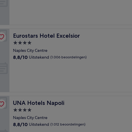
(167
beoordelingen)
Eurostars Hotel Excelsior
Eurostars Hotel Excelsior
4.0-
sterrenaccommodatie
Naples City Centre
8.8
8,8/10
Uitstekend
(1.006 beoordelingen)
van
10,
Uitstekend,
(1.006
beoordelingen)
UNA Hotels Napoli
UNA Hotels Napoli
4.0-
sterrenaccommodatie
Naples City Centre
8.8
8,8/10
Uitstekend
(1.012 beoordelingen)
van