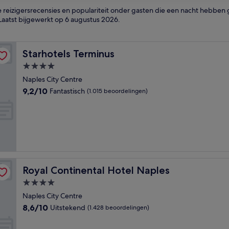
reizigersrecensies en populariteit onder gasten die een nacht hebben 
 Laatst bijgewerkt op
6 augustus 2026
.
Starhotels Terminus
Starhotels Terminus
4.0-
sterrenaccommodatie
Naples City Centre
9.2
9,2/10
Fantastisch
(1.015 beoordelingen)
van
10,
Fantastisch,
(1.015
beoordelingen)
Royal Continental Hotel Naples
Royal Continental Hotel Naples
4.0-
sterrenaccommodatie
Naples City Centre
8.6
8,6/10
Uitstekend
(1.428 beoordelingen)
van
10,