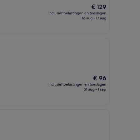
De
€ 129
prijs
inclusief belastingen en toeslagen
is
16 aug - 17 aug
€ 129
De
€ 96
prijs
inclusief belastingen en toeslagen
is
31 aug - 1 sep
€ 96