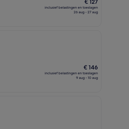
De
€ 127
prijs
inclusief belastingen en toeslagen
is
26 aug - 27 aug
€ 127
De
€ 146
prijs
inclusief belastingen en toeslagen
is
9 aug - 10 aug
€ 146