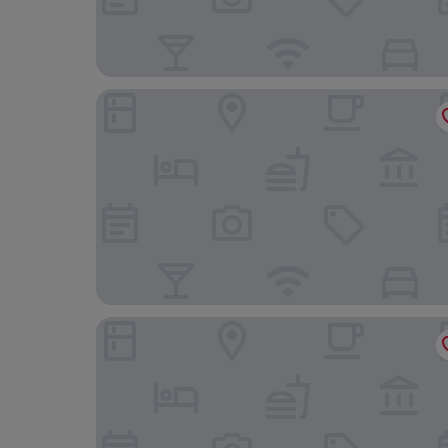
Holiday Inn Naples by IHG
CX Naples Centrale