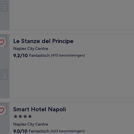
10,
Fantastisch,
(696
beoordelingen)
Le Stanze del Principe
Le Stanze del Principe
Naples City Centre
9.2
9,2/10
Fantastisch
(470 beoordelingen)
van
10,
Fantastisch,
(470
beoordelingen)
Smart Hotel Napoli
Smart Hotel Napoli
4.0-
sterrenaccommodatie
Naples City Centre
9.0
9,0/10
Fantastisch
(623 beoordelingen)