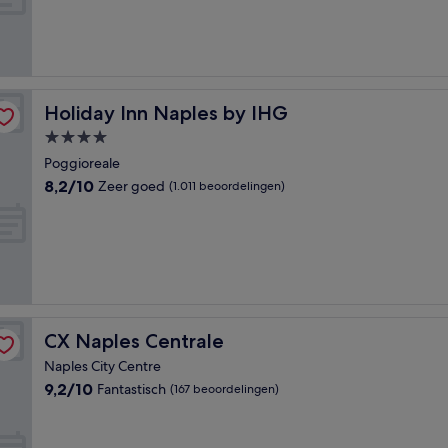
Uitstekend,
(1.428
beoordelingen)
Holiday Inn Naples by IHG
Holiday Inn Naples by IHG
4.0-
sterrenaccommodatie
Poggioreale
8.2
8,2/10
Zeer goed
(1.011 beoordelingen)
van
10,
Zeer
goed,
(1.011
beoordelingen)
CX Naples Centrale
CX Naples Centrale
Naples City Centre
9.2
9,2/10
Fantastisch
(167 beoordelingen)
van
10,
Fantastisch,