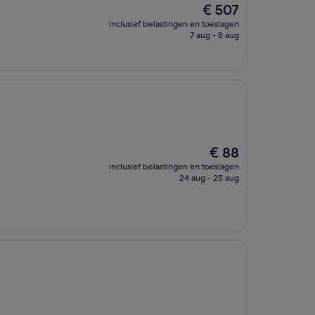
De
€ 507
prijs
inclusief belastingen en toeslagen
is
7 aug - 8 aug
€ 507
De
€ 88
prijs
inclusief belastingen en toeslagen
is
24 aug - 25 aug
€ 88