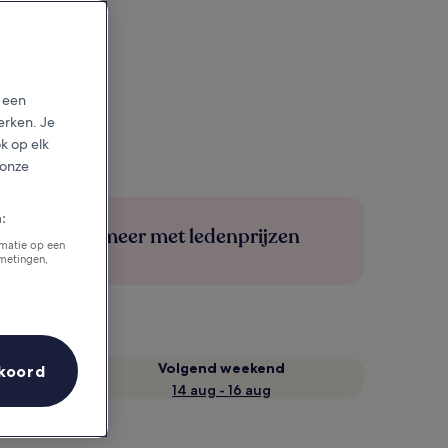
p een
erken. Je
ok op elk
 onze
:
Bespaar meer met ledenprijzen
rmatie op een
tmetingen,
Volgend weekend
koord
14 aug - 16 aug