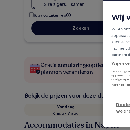
2 reizigers, 1 kamer
Wij 
Ik ga op zakenreis
Zoeken
Wij en on
apparaat 
kunt je in
moment do
partners 
Wij en o
Gratis annuleringsopties als je
plannen veranderen
Precieze geo
apparaat ops
doelgroepen
Partnerlij
Bekijk de prijzen voor deze datums
Doele
Vandaag
weer
6 aug - 7 aug
Accommodaties in Napels