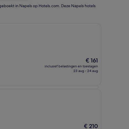
geboekt in Napels op Hotels.com. Deze Napels hotels
De
€ 161
prijs
inclusief belastingen en toeslagen
is
23 aug - 24 aug
€ 161
De
€ 210