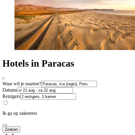
Hotels in Paracas
Waar wil je naartoe?
Datums
Reizigers
Ik ga op zakenreis
Zoeken