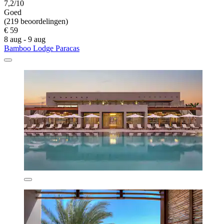
7,2/10
Goed
(219 beoordelingen)
€ 59
8 aug - 9 aug
Bamboo Lodge Paracas