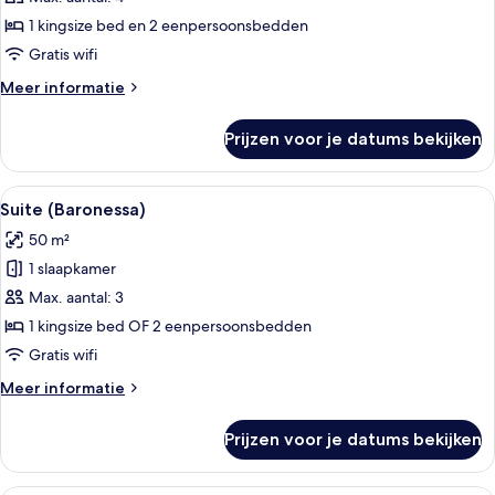
Dolce
1 kingsize bed en 2 eenpersoonsbedden
Vita)
Gratis wifi
laden
Meer
Meer informatie
details
over
Prijzen voor je datums bekijken
Suite
(La
Dolce
Alle
Suite (Baronessa) | Hypoallergeen b
26
Vita)
Suite (Baronessa)
foto's
50 m²
voor
1 slaapkamer
Suite
(Baronessa)
Max. aantal: 3
laden
1 kingsize bed OF 2 eenpersoonsbedden
Gratis wifi
Meer
Meer informatie
details
over
Prijzen voor je datums bekijken
Suite
(Baronessa)
Junior suite (Prestige) | Hypoallerg