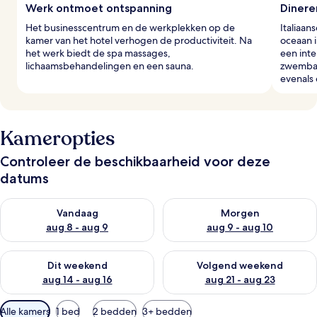
Werk ontmoet ontspanning
Dineren
Het businesscentrum en de werkplekken op de
Italiaa
kamer van het hotel verhogen de productiviteit. Na
oceaan i
het werk biedt de spa massages,
een inte
lichaamsbehandelingen en een sauna.
zwembad
evenals 
Kameropties
Controleer de beschikbaarheid voor deze
datums
De beschikbaarheid controleren voor vanavond aug 8 - aug 9
De beschikbaarheid controler
Vandaag
Morgen
aug 8 - aug 9
aug 9 - aug 10
De beschikbaarheid controleren voor dit weekend aug 14 - au
De beschikbaarheid controler
Dit weekend
Volgend weekend
aug 14 - aug 16
aug 21 - aug 23
Beschikbare
Alle kamers
1 bed
2 bedden
3+ bedden