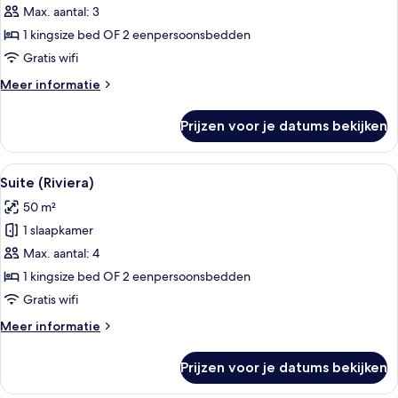
(Prestige)
Max. aantal: 3
laden
1 kingsize bed OF 2 eenpersoonsbedden
Gratis wifi
Meer
Meer informatie
details
over
Prijzen voor je datums bekijken
Suite
(Prestige)
Alle
Een kamer met een wit en goud kleuren
11
Suite (Riviera)
foto's
50 m²
voor
1 slaapkamer
Suite
(Riviera)
Max. aantal: 4
laden
1 kingsize bed OF 2 eenpersoonsbedden
Gratis wifi
Meer
Meer informatie
details
over
Prijzen voor je datums bekijken
Suite
(Riviera)