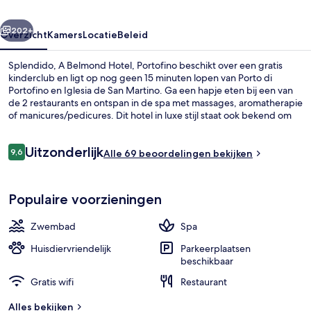
rige
Volgende
202+
Overzicht
Kamers
Locatie
Beleid
Splendido, A Belmond Hotel, Portofino beschikt over een gratis
kinderclub en ligt op nog geen 15 minuten lopen van Porto di
Portofino en Iglesia de San Martino. Ga een hapje eten bij een van
de 2 restaurants en ontspan in de spa met massages, aromatherapie
of manicures/pedicures. Dit hotel in luxe stijl staat ook bekend om
highlights zoals een bar aan het zwembad, een healthclub en een
fitnesscentrum.
Beoordelingen
Uitzonderlijk
9,6
Alle 69 beoordelingen bekijken
9,6 op 10 –
Uitzicht vanuit accommodatie
Populaire voorzieningen
Zwembad
Spa
Huisdiervriendelijk
Parkeerplaatsen
beschikbaar
Gratis wifi
Restaurant
Alles bekijken