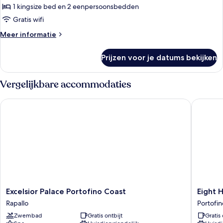
1 kingsize bed en 2 eenpersoonsbedden
Suite
(San
Gratis wifi
Fruttuoso)
Meer
Meer informatie
laden
details
over
Prijzen voor je datums bekijken
Suite
(San
Fruttuoso)
Vergelijkbare accommodaties
Excelsior Palace Portofino Coast
Eight Ho
Excelsior
Eight
Excelsior Palace Portofino Coast
Eight 
Palace
Hotel
Rapallo
Portofin
Portofino
Portofin
Zwembad
Gratis ontbijt
Gratis 
Coast
Portofin