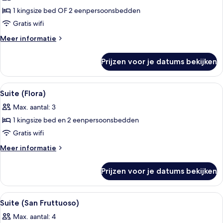
(San
1 kingsize bed OF 2 eenpersoonsbedden
Giorgio)
Gratis wifi
laden
Meer
Meer informatie
details
over
Prijzen voor je datums bekijken
Suite
(San
Giorgio)
Alle
Suite (Flora) | Hypoallergeen bedde
12
Suite (Flora)
foto's
Max. aantal: 3
voor
1 kingsize bed en 2 eenpersoonsbedden
Suite
(Flora)
Gratis wifi
laden
Meer
Meer informatie
details
over
Prijzen voor je datums bekijken
Suite
(Flora)
Alle
Suite (San Fruttuoso) | Hypoallerge
9
Suite (San Fruttuoso)
foto's
Max. aantal: 4
voor