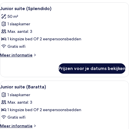
Alle
Junior suite (Splendido) | Hypoalle
7
Junior suite (Splendido)
foto's
50 m²
voor
1 slaapkamer
Junior
suite
Max. aantal: 3
(Splendido)
1 kingsize bed OF 2 eenpersoonsbedden
laden
Gratis wifi
Meer
Meer informatie
details
over
Prijzen voor je datums bekijken
Junior
suite
(Splendido)
Alle
Een kamer met een houten bureau, een r
2
Junior suite (Baratta)
foto's
1 slaapkamer
voor
Max. aantal: 3
Junior
suite
1 kingsize bed OF 2 eenpersoonsbedden
(Baratta)
Gratis wifi
laden
Meer
Meer informatie