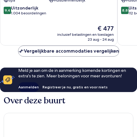
Spa
Huisdiervriendelijk
Huisdi
Rapallo
9.4
8.8
Uitzonderlijk
Uit
9,4
8,8
van
van
1.004 beoordelingen
112 
10,
10,
Uitzonderlijk,
Uitstek
De
€ 477
1.004
112
prijs
inclusief belastingen en toeslagen
beoordelingen
beoorde
is
23 aug - 24 aug
€ 477
Vergelijkbare accommodaties vergelijken
Meld je aan om de in aanmerking komende kortingen en
extra's te zien. Meer beloningen voor meer avonturen!
Aanmelden
Registreer je nu, gratis en voor niets
Over deze buurt