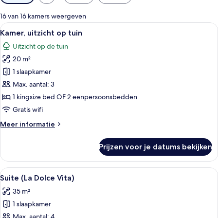
filters
voor
16 van 16 kamers weergeven
kamers
Alle
Een slaapkamer met een bed, een bure
4
Kamer, uitzicht op tuin
foto's
Uitzicht op de tuin
voor
20 m²
Kamer,
uitzicht
1 slaapkamer
op
Max. aantal: 3
tuin
1 kingsize bed OF 2 eenpersoonsbedden
laden
Gratis wifi
Meer
Meer informatie
details
over
Prijzen voor je datums bekijken
Kamer,
uitzicht
op
Alle
Suite (La Dolce Vita) | Hypoallergee
10
tuin
Suite (La Dolce Vita)
foto's
35 m²
voor
1 slaapkamer
Suite
(La
Max. aantal: 4