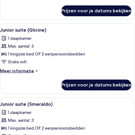
details
over
Prijzen voor je datums bekijken
Junior
suite
(Baratta)
Alle
Een ronde tafel met een vaas en twee
4
Junior suite (Glicine)
foto's
1 slaapkamer
voor
Max. aantal: 3
Junior
suite
1 kingsize bed OF 2 eenpersoonsbedden
(Glicine)
Gratis wifi
laden
Meer
Meer informatie
details
over
Prijzen voor je datums bekijken
Junior
suite
(Glicine)
Alle
Junior suite (Smeraldo) | Hypoaller
6
Junior suite (Smeraldo)
foto's
1 slaapkamer
voor
Max. aantal: 3
Junior
suite
1 kingsize bed OF 2 eenpersoonsbedden