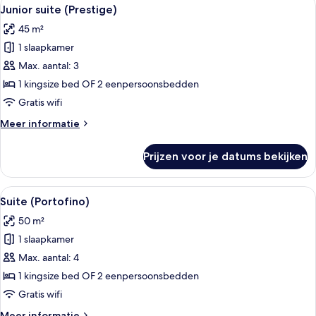
Alle
8
Junior suite (Prestige)
foto's
45 m²
voor
1 slaapkamer
Junior
suite
Max. aantal: 3
(Prestige)
1 kingsize bed OF 2 eenpersoonsbedden
laden
Gratis wifi
Meer
Meer informatie
details
over
Prijzen voor je datums bekijken
Junior
suite
(Prestige)
Alle
Suite (Portofino) | Hypoallergeen b
13
Suite (Portofino)
foto's
50 m²
voor
1 slaapkamer
Suite
(Portofino)
Max. aantal: 4
laden
1 kingsize bed OF 2 eenpersoonsbedden
Gratis wifi
Meer
Meer informatie