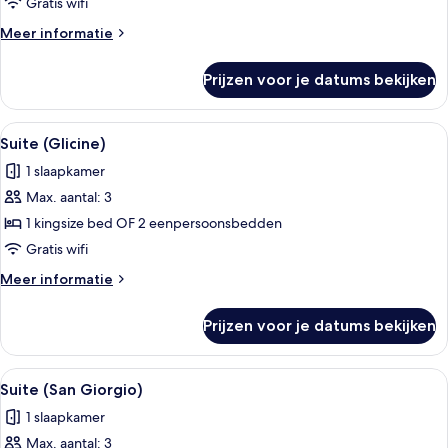
(Smeraldo)
Gratis wifi
laden
Meer
Meer informatie
details
over
Prijzen voor je datums bekijken
Junior
suite
(Smeraldo)
Alle
Een balkon met een glazen tafel, een 
6
Suite (Glicine)
foto's
1 slaapkamer
voor
Max. aantal: 3
Suite
(Glicine)
1 kingsize bed OF 2 eenpersoonsbedden
laden
Gratis wifi
Meer
Meer informatie
details
over
Prijzen voor je datums bekijken
Suite
(Glicine)
Alle
Suite (San Giorgio) | Hypoallergeen
11
Suite (San Giorgio)
foto's
1 slaapkamer
voor
Max. aantal: 3
Suite