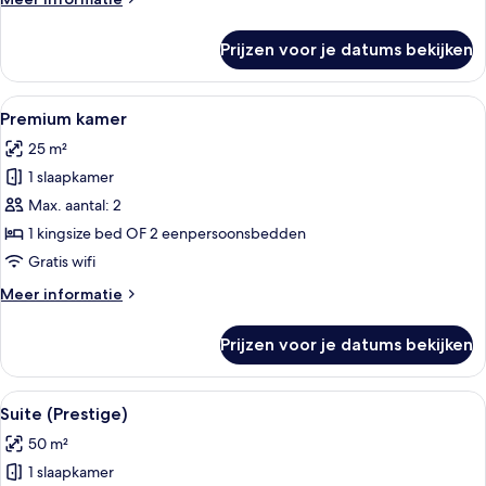
details
over
Prijzen voor je datums bekijken
Suite
(Portofino)
Alle
Een hotelkamer met een groot bed, een 
3
Premium kamer
foto's
25 m²
voor
1 slaapkamer
Premium
kamer
Max. aantal: 2
laden
1 kingsize bed OF 2 eenpersoonsbedden
Gratis wifi
Meer
Meer informatie
details
over
Prijzen voor je datums bekijken
Premium
kamer
Alle
Een kamer met een bank, een stoel, ee
8
Suite (Prestige)
foto's
50 m²
voor
1 slaapkamer
Suite