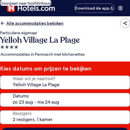
Doorgaan naar hoofdinhoud
Download de app
Alle accommodaties bekijken
Particuliere eigenaar
Yelloh Village La Plage
4.0-
sterrenaccommodatie
Accommodaties in Penmarch met kitchenettes
Kies datums om prijzen te bekijken
Waar wil je naartoe?
Datums
Reizigers