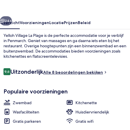
rige
Volgende
24+
Overzicht
Voorzieningen
Locatie
Prijzen
Beleid
Yelloh Village La Plage is de perfecte accommodatie voor je verblijf
in Penmarch. Geniet van massages en ga daarna iets eten bij het
restaurant. Overige hoogtepunten zijn een binnenzwembad en een
buitenzwembad. De accommodaties bieden voorzieningen zoals
kitchenettes en flatscreentelevisies.
Beoordelingen
Uitzonderlijk
9,6
Alle 8 beoordelingen bekijken
9,6 op 10 –
Een binnenzwembad, een buitenzwem
Populaire voorzieningen
Zwembad
Kitchenette
Wasfaciliteiten
Huisdiervriendelijk
Gratis parkeren
Gratis wifi