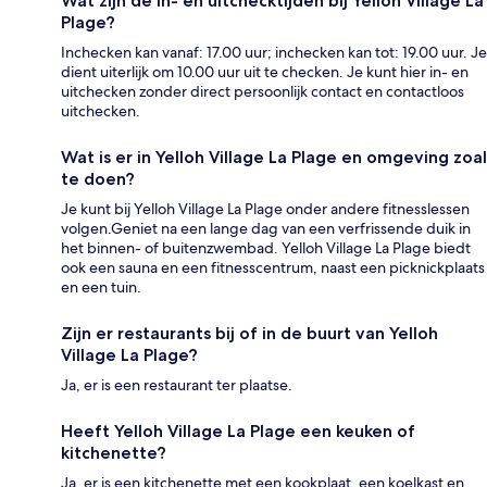
Wat zijn de in- en uitchecktijden bij Yelloh Village La
Plage?
Inchecken kan vanaf: 17.00 uur; inchecken kan tot: 19.00 uur. Je
dient uiterlijk om 10.00 uur uit te checken. Je kunt hier in- en
uitchecken zonder direct persoonlijk contact en contactloos
uitchecken.
Wat is er in Yelloh Village La Plage en omgeving zoal
te doen?
Je kunt bij Yelloh Village La Plage onder andere fitnesslessen
volgen.Geniet na een lange dag van een verfrissende duik in
het binnen- of buitenzwembad. Yelloh Village La Plage biedt
ook een sauna en een fitnesscentrum, naast een picknickplaats
en een tuin.
Zijn er restaurants bij of in de buurt van Yelloh
Village La Plage?
Ja, er is een restaurant ter plaatse.
Heeft Yelloh Village La Plage een keuken of
kitchenette?
Ja, er is een kitchenette met een kookplaat, een koelkast en