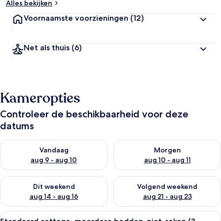
Alles bekijken
Voornaamste voorzieningen
(12)
Net als thuis
(6)
Kameropties
Controleer de beschikbaarheid voor deze
datums
De beschikbaarheid controleren voor vanavond aug 9 - aug 1
De beschikbaarheid controler
Vandaag
Morgen
aug 9 - aug 10
aug 10 - aug 11
De beschikbaarheid controleren voor dit weekend aug 14 - au
De beschikbaarheid controler
Dit weekend
Volgend weekend
aug 14 - aug 16
aug 21 - aug 23
Alle
Een stacaravan met een veranda, een fi
4