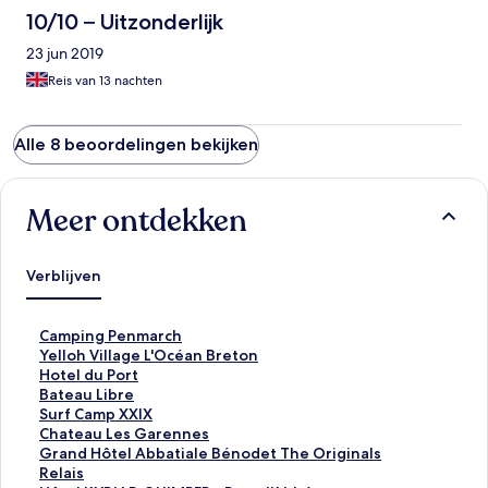
10/10 – Uitzonderlijk
23 jun 2019
Reis van 13 nachten
Alle 8 beoordelingen bekijken
Meer ontdekken
Verblijven
L
Camping Penmarch
i
L
Yelloh Village L'Océan Breton
n
i
L
Hotel du Port
k
n
i
L
Bateau Libre
o
k
n
i
L
Surf Camp XXIX
p
o
k
n
i
L
Chateau Les Garennes
e
p
o
k
n
i
L
Grand Hôtel Abbatiale Bénodet The Originals
n
e
p
o
k
n
i
Relais