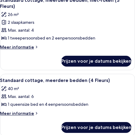
Standaard cottage, meerdere bedden, niet-roken (3
foto's
Fleurs)
voor
26 m²
Standaard
2 slaapkamers
cottage,
Max. aantal: 4
meerdere
bedden,
1 tweepersoonsbed en 2 eenpersoonsbedden
niet-
Meer
Meer informatie
roken
details
over
(3
Prijzen voor je datums bekijken
Standaard
Fleurs)
cottage,
laden
meerdere
Alle
Een stacaravan met een veranda, een k
2
bedden,
Standaard cottage, meerdere bedden (4 Fleurs)
foto's
niet-
40 m²
roken
voor
(3
Max. aantal: 6
Standaard
Fleurs)
cottage,
1 queensize bed en 4 eenpersoonsbedden
meerdere
Meer
Meer informatie
bedden
details
over
(4
Prijzen voor je datums bekijken
Standaard
Fleurs)
cottage,