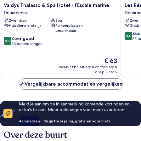
Valdys
Les
Valdys Thalasso & Spa Hotel - l’Escale marine
Les Ré
Thalasso
Résiden
Douarnenez
Douarn
&
d'Armor
Zwembad
Spa
Zwem
Spa
Douarn
Huisdiervriendelijk
Parkeerplaatsen
Gratis 
Hotel
beschikbaar
-
8.0
Zee
8,0
8.2
l’Escale
Zeer goed
van
26 b
8,2
van
marine
66 beoordelingen
10,
10,
Douarnenez
Zeer
Zeer
goed,
De
€ 63
goed,
26
prijs
66
beoorde
inclusief belastingen en toeslagen
is
beoordelingen
6 sep - 7 sep
€ 63
Vergelijkbare accommodaties vergelijken
Meld je aan om de in aanmerking komende kortingen en
extra's te zien. Meer beloningen voor meer avonturen!
Aanmelden
Registreer je nu, gratis en voor niets
Over deze buurt