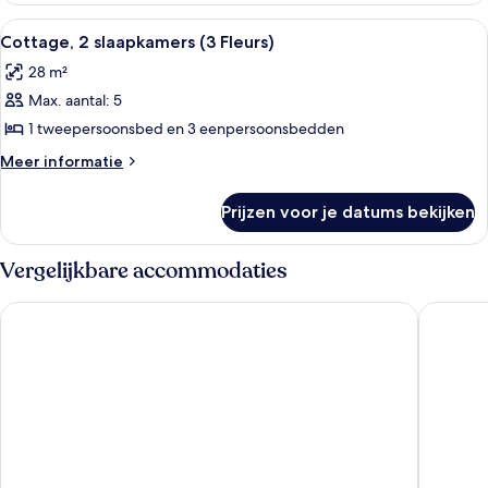
laden
meerdere
Alle
Een stacaravan met een overdekte patio
5
bedden
Cottage, 2 slaapkamers (3 Fleurs)
foto's
(4
28 m²
Fleurs)
voor
Max. aantal: 5
Cottage,
2
1 tweepersoonsbed en 3 eenpersoonsbedden
slaapkamers
Meer
Meer informatie
(3
details
over
Fleurs)
Prijzen voor je datums bekijken
Cottage,
laden
2
slaapkamers
Vergelijkbare accommodaties
(3
Fleurs)
Valdys Thalasso & Spa Hotel - l’Escale marine
Les Rési