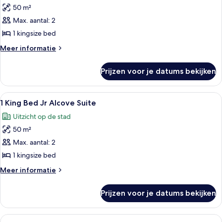
50 m²
kamer,
Max. aantal: 2
1
kingsize
1 kingsize bed
bed,
Meer
Meer informatie
toegang
details
over
tot
Prijzen voor je datums bekijken
Executive
de
kamer,
clublounge,
1
Alle
Een hotelkamer met een groot raam, 
5
op
kingsize
1 King Bed Jr Alcove Suite
foto's
bed,
de
Uitzicht op de stad
toegang
voor
hoek
tot
50 m²
1
laden
de
King
Max. aantal: 2
clublounge,
Bed
op
1 kingsize bed
de
Jr
Meer
Meer informatie
hoek
Alcove
details
Suite
over
Prijzen voor je datums bekijken
1
laden
King
Bed
Alle
Een hotelkamer met een groot bed, een 