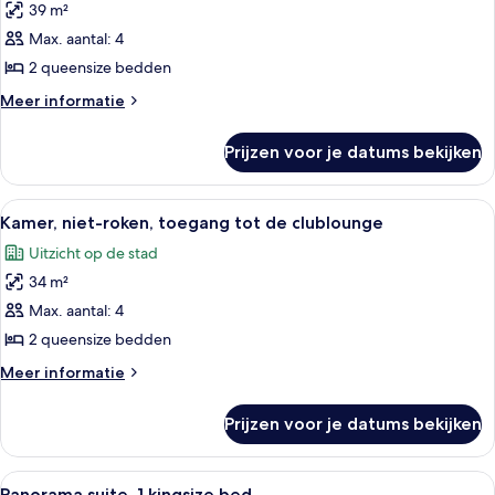
39 m²
Kamer,
2
Max. aantal: 4
queensize
2 queensize bedden
bedden,
Meer
Meer informatie
niet-
details
roken
over
Prijzen voor je datums bekijken
Kamer,
laden
2
queensize
Alle
Hotelkamer met twee bedden, een bure
6
bedden,
Kamer, niet-roken, toegang tot de clublounge
foto's
niet-
Uitzicht op de stad
roken
voor
34 m²
Kamer,
niet-
Max. aantal: 4
roken,
2 queensize bedden
toegang
Meer
Meer informatie
tot
details
de
over
Prijzen voor je datums bekijken
Kamer,
clublounge
niet-
laden
roken,
Alle
Een moderne hotelkamer met een groot
5
toegang
Panorama suite, 1 kingsize bed