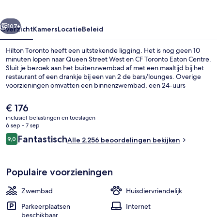
rige
Volgende
107+
Overzicht
Kamers
Locatie
Beleid
Hilton Toronto heeft een uitstekende ligging. Het is nog geen 10
minuten lopen naar Queen Street West en CF Toronto Eaton Centre.
Sluit je bezoek aan het buitenzwembad af met een maaltijd bij het
restaurant of een drankje bij een van 2 de bars/lounges. Overige
voorzieningen omvatten een binnenzwembad, een 24-uurs
fitnesscentrum en een fitnesscentrum. Andere reizigers raden de
accommodatie aan vanwege het zwembad en het behulpzame
De
€ 176
personeel. Het openbaar vervoer vind je op korte loopafstand: het
huidige
inclusief belastingen en toeslagen
is 2 minuten lopen naar Tramhalte Queen St West at University Ave
prijs
6 sep - 7 sep
en 3 minuten naar Osgoode Station.
Executive lounge
is
Beoordelingen
Fantastisch
9,0
Alle 2.256 beoordelingen bekijken
€ 176
9,0 op 10 –
Populaire voorzieningen
Zwembad
Huisdiervriendelijk
Parkeerplaatsen
Internet
beschikbaar