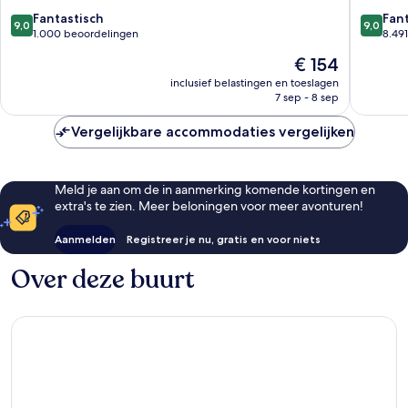
Toronto
Toronto
9.0
9.0
Fantastisch
Fan
9,0
9,0
van
van
1.000 beoordelingen
8.49
10,
10,
De
€ 154
Fantastisch,
Fantasti
prijs
1.000
8.491
inclusief belastingen en toeslagen
is
7 sep - 8 sep
beoordelingen
beoorde
€ 154
Vergelijkbare accommodaties vergelijken
Meld je aan om de in aanmerking komende kortingen en
extra's te zien. Meer beloningen voor meer avonturen!
Aanmelden
Registreer je nu, gratis en voor niets
Over deze buurt