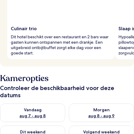
Culinair trio
Slaap 
Dit hotel beschikt over een restaurant en 2 bars waar
Hypoall
gasten kunnen ontspannen met een drankje. Een
pillowt
uitgebreid ontbijtbuffet zorgt elke dag voor een
slaaperv
goede start.
zorgvuld
Kameropties
Controleer de beschikbaarheid voor deze
datums
De beschikbaarheid controleren voor vanavond aug 7 - aug 8
De beschikbaarheid controler
Vandaag
Morgen
aug 7 - aug 8
aug 8 - aug 9
De beschikbaarheid controleren voor dit weekend aug 7 - aug
De beschikbaarheid controler
Dit weekend
Volgend weekend