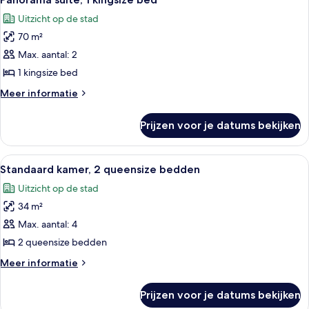
foto's
tot
Uitzicht op de stad
de
voor
clublounge
70 m²
Panorama
suite,
Max. aantal: 2
1
1 kingsize bed
kingsize
Meer
Meer informatie
bed
details
laden
over
Prijzen voor je datums bekijken
Panorama
suite,
1
Alle
Een hotelkamer met twee bedden, een 
6
kingsize
Standaard kamer, 2 queensize bedden
foto's
bed
Uitzicht op de stad
voor
34 m²
Standaard
kamer,
Max. aantal: 4
2
2 queensize bedden
queensize
Meer
Meer informatie
bedden
details
laden
over
Prijzen voor je datums bekijken
Standaard