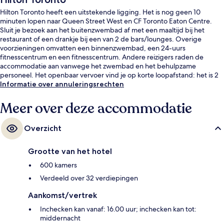
Hilton Toronto heeft een uitstekende ligging. Het is nog geen 10
minuten lopen naar Queen Street West en CF Toronto Eaton Centre.
Sluit je bezoek aan het buitenzwembad af met een maaltijd bij het
restaurant of een drankje bij een van 2 de bars/lounges. Overige
voorzieningen omvatten een binnenzwembad, een 24-uurs
fitnesscentrum en een fitnesscentrum. Andere reizigers raden de
accommodatie aan vanwege het zwembad en het behulpzame
personeel. Het openbaar vervoer vind je op korte loopafstand: het is 2
minuten lopen naar Tramhalte Queen St West at University Ave en 3
Informatie over annuleringsrechten
minuten naar Osgoode Station.
Meer over deze accommodatie
Overzicht
Grootte van het hotel
600 kamers
Verdeeld over 32 verdiepingen
Aankomst/vertrek
Inchecken kan vanaf: 16.00 uur; inchecken kan tot:
middernacht