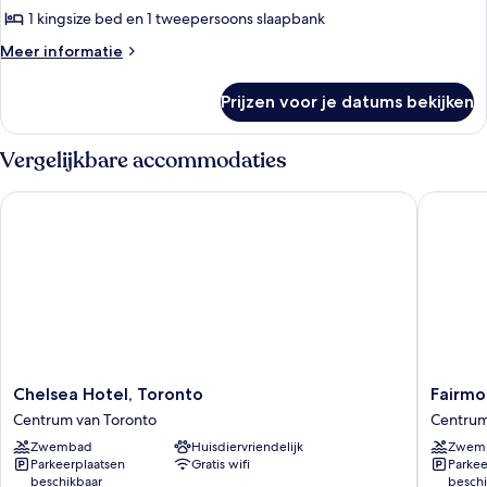
bed
1 kingsize bed en 1 tweepersoons slaapbank
met
Meer
Meer informatie
slaapbank
details
laden
over
Prijzen voor je datums bekijken
Kamer,
1
kingsize
Vergelijkbare accommodaties
bed
met
Chelsea Hotel, Toronto
Fairmont
slaapbank
Chelsea
Fairmon
Chelsea Hotel, Toronto
Fairmo
Hotel,
Royal
Centrum van Toronto
Centrum
Toronto
York
Zwembad
Huisdiervriendelijk
Zwem
Centrum
Centru
Parkeerplaatsen
Gratis wifi
Parkee
van
van
beschikbaar
beschi