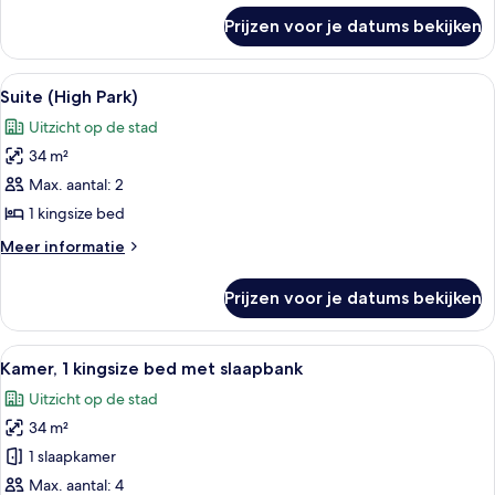
over
Prijzen voor je datums bekijken
Suite
(Summerhill)
Alle
Een moderne hotelkamer met een groot
4
Suite (High Park)
foto's
Uitzicht op de stad
voor
34 m²
Suite
(High
Max. aantal: 2
Park)
1 kingsize bed
laden
Meer
Meer informatie
details
over
Prijzen voor je datums bekijken
Suite
(High
Park)
Alle
Een hotelkamer met een groot bed, een
5
Kamer, 1 kingsize bed met slaapbank
foto's
Uitzicht op de stad
voor
34 m²
Kamer,
1
1 slaapkamer
kingsize
Max. aantal: 4