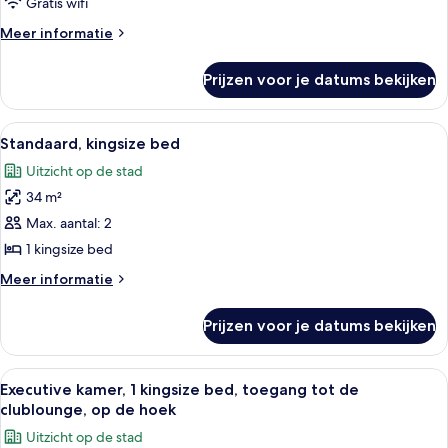
King
Gratis wifi
Room
Meer
Meer informatie
laden
details
over
Prijzen voor je datums bekijken
Deluxe
King
Room
Alle
Een hotelkamer met een groot bed, een 
6
Standaard, kingsize bed
foto's
Uitzicht op de stad
voor
34 m²
Standaard,
kingsize
Max. aantal: 2
bed
1 kingsize bed
laden
Meer
Meer informatie
details
over
Prijzen voor je datums bekijken
Standaard,
kingsize
bed
Alle
Een hotelkamer met een groot bed, een
6
Executive kamer, 1 kingsize bed, toegang tot de
foto's
clublounge, op de hoek
voor
Uitzicht op de stad
Executive