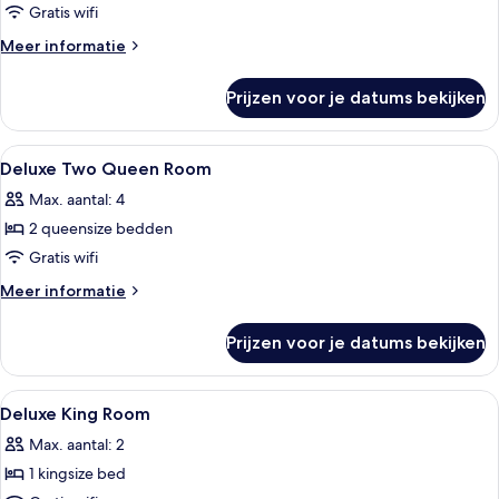
Corner
Gratis wifi
clublounge
King
Meer
Meer informatie
Room
details
over
laden
Prijzen voor je datums bekijken
Deluxe
Corner
King
Alle
Luxe beddengoed, pillowtop-bedden, 
1
Room
Deluxe Two Queen Room
foto's
Max. aantal: 4
voor
2 queensize bedden
Deluxe
Two
Gratis wifi
Queen
Meer
Meer informatie
Room
details
over
laden
Prijzen voor je datums bekijken
Deluxe
Two
Queen
Alle
Luxe beddengoed, pillowtop-bedden, 
1
Room
Deluxe King Room
foto's
Max. aantal: 2
voor
1 kingsize bed
Deluxe