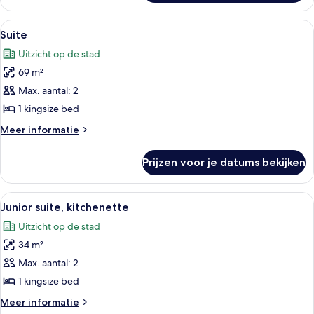
suite,
1
Alle
Een moderne woonkamer met twee faute
5
kingsize
Suite
foto's
bed
Uitzicht op de stad
(Deluxe)
voor
69 m²
Suite
laden
Max. aantal: 2
1 kingsize bed
Meer
Meer informatie
details
over
Prijzen voor je datums bekijken
Suite
Alle
Een hotelkamer met uitzicht op de stad
7
Junior suite, kitchenette
foto's
Uitzicht op de stad
voor
34 m²
Junior
suite,
Max. aantal: 2
kitchenette
1 kingsize bed
laden
Meer
Meer informatie
details