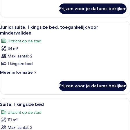
over
Prijzen voor je datums bekijken
Junior
suite,
kitchenette
Alle
Een hotelkamer met een groot raam, 
6
Junior suite, 1 kingsize bed, toegankelijk voor
foto's
mindervaliden
voor
Uitzicht op de stad
Junior
34 m²
suite,
Max. aantal: 2
1
kingsize
1 kingsize bed
bed,
Meer
Meer informatie
toegankelijk
details
over
voor
Prijzen voor je datums bekijken
Junior
mindervaliden
suite,
laden
1
Alle
Een moderne woonkamer met een eetho
8
kingsize
Suite, 1 kingsize bed
foto's
bed,
Uitzicht op de stad
toegankelijk
voor
voor
111 m²
Suite,
mindervaliden
1
Max. aantal: 2