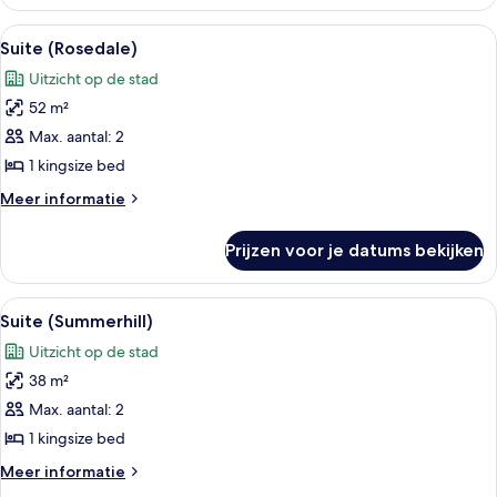
kamer,
2
Alle
Een hotelkamer met een bed, een burea
5
queensize
Suite (Rosedale)
foto's
bedden
Uitzicht op de stad
voor
52 m²
Suite
(Rosedale)
Max. aantal: 2
laden
1 kingsize bed
Meer
Meer informatie
details
over
Prijzen voor je datums bekijken
Suite
(Rosedale)
Alle
Een hotelkamer met een groot bed, ee
4
Suite (Summerhill)
foto's
Uitzicht op de stad
voor
38 m²
Suite
(Summerhill)
Max. aantal: 2
laden
1 kingsize bed
Meer
Meer informatie
details