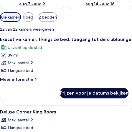
aug 7 - aug 9
aug 14 - aug 16
Beschikbare
Alle kamers
1 bed
2 bedden
filters
voor
22 van 22 kamers weergeven
kamers
Alle
Een hotelkamer met een groot bed, een 
5
Executive kamer, 1 kingsize bed, toegang tot de clublounge
foto's
Uitzicht op de stad
voor
39 m²
Executive
kamer,
Max. aantal: 2
1
1 kingsize bed
kingsize
Meer
Meer informatie
bed,
details
toegang
over
Prijzen voor je datums bekijken
Executive
tot
kamer,
de
1
Alle
Een hotelkamer met een bed, een burea
clublounge
3
kingsize
Deluxe Corner King Room
foto's
bed,
laden
Max. aantal: 2
toegang
voor
tot
1 kingsize bed
Deluxe
de