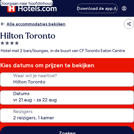
Doorgaan naar hoofdinhoud
Download de app
Alle accommodaties bekijken
Hilton Toronto
4.0-
sterrenaccommodatie
Hotel met 2 bars/lounges, in de buurt van CF Toronto Eaton Centre
Kies datums om prijzen te bekijken
Waar wil je naartoe?
Datums
Reizigers
Zoeken