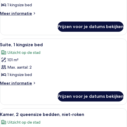
kingsize
1 kingsize bed
bed
Meer
Meer informatie
laden
details
over
Prijzen voor je datums bekijken
Suite,
1
kingsize
Alle
Een moderne keuken met een centraal 
8
bed
Suite, 1 kingsize bed
foto's
Uitzicht op de stad
voor
101 m²
Suite,
1
Max. aantal: 2
kingsize
1 kingsize bed
bed
Meer
Meer informatie
laden
details
over
Prijzen voor je datums bekijken
Suite,
1
kingsize
Alle
Een hotelkamer met een bed, een bure
6
bed
Kamer, 2 queensize bedden, niet-roken
foto's
Uitzicht op de stad
voor