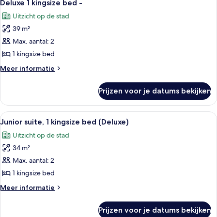
6
Jr
Deluxe 1 kingsize bed -
foto's
Alcove
Uitzicht op de stad
Suite
voor
39 m²
Deluxe
1
Max. aantal: 2
kingsize
1 kingsize bed
bed
Meer
Meer informatie
-
details
laden
over
Prijzen voor je datums bekijken
Deluxe
1
kingsize
Alle
Een hotelkamer met een groot bed, een
5
bed
Junior suite, 1 kingsize bed (Deluxe)
foto's
-
Uitzicht op de stad
voor
34 m²
Junior
suite,
Max. aantal: 2
1
1 kingsize bed
kingsize
Meer
Meer informatie
bed
details
(Deluxe)
over
Prijzen voor je datums bekijken
Junior
laden