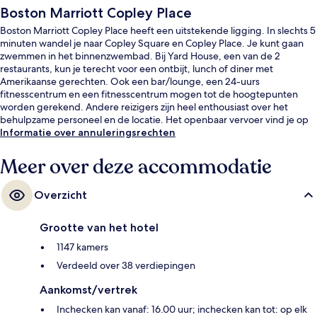
Boston Marriott Copley Place
Boston Marriott Copley Place heeft een uitstekende ligging. In slechts 5
minuten wandel je naar Copley Square en Copley Place. Je kunt gaan
zwemmen in het binnenzwembad. Bij Yard House, een van de 2
restaurants, kun je terecht voor een ontbijt, lunch of diner met
Amerikaanse gerechten. Ook een bar/lounge, een 24-uurs
fitnesscentrum en een fitnesscentrum mogen tot de hoogtepunten
worden gerekend. Andere reizigers zijn heel enthousiast over het
behulpzame personeel en de locatie. Het openbaar vervoer vind je op
korte loopafstand: het is 5 minuten lopen naar Prudential Station en 5
Informatie over annuleringsrechten
minuten naar Copley Station.
Meer over deze accommodatie
Overzicht
Grootte van het hotel
1147 kamers
Verdeeld over 38 verdiepingen
Aankomst/vertrek
Inchecken kan vanaf: 16.00 uur; inchecken kan tot: op elk