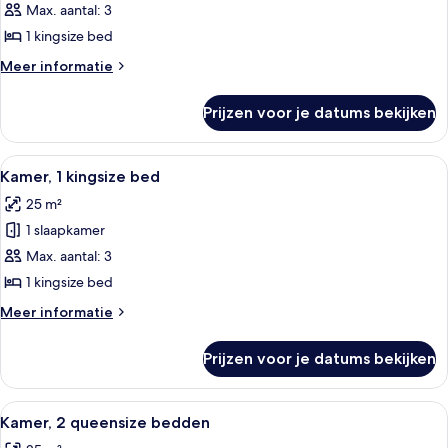
1
Max. aantal: 3
kingsize
1 kingsize bed
bed,
Meer
Meer informatie
op
details
de
over
Prijzen voor je datums bekijken
Kamer,
hoek
1
laden
kingsize
Alle
Hotelkamer met een groot bed, een bur
10
bed,
Kamer, 1 kingsize bed
foto's
op
25 m²
de
voor
hoek
1 slaapkamer
Kamer,
1
Max. aantal: 3
kingsize
1 kingsize bed
bed
Meer
Meer informatie
laden
details
over
Prijzen voor je datums bekijken
Kamer,
1
kingsize
Alle
Een hotelkamer met twee bedden, een b
8
bed
Kamer, 2 queensize bedden
foto's