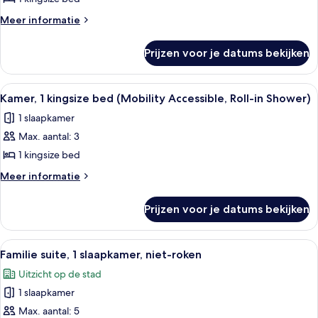
kingsize
Meer
Meer informatie
bed
details
over
(Hearing
Prijzen voor je datums bekijken
Kamer,
Accessible)
1
laden
kingsize
Alle
Een moderne hotelkamer met een groo
7
bed
Kamer, 1 kingsize bed (Mobility Accessible, Roll-in Shower)
foto's
(Hearing
1 slaapkamer
Accessible)
voor
Max. aantal: 3
Kamer,
1
1 kingsize bed
kingsize
Meer
Meer informatie
bed
details
over
(Mobility
Prijzen voor je datums bekijken
Kamer,
Accessible,
1
Roll-
kingsize
Alle
Een moderne hotelkamer met een grote 
15
in
bed
Familie suite, 1 slaapkamer, niet-roken
foto's
(Mobility
Shower)
Uitzicht op de stad
Accessible,
voor
laden
Roll-
1 slaapkamer
Familie
in
suite,
Max. aantal: 5
Shower)