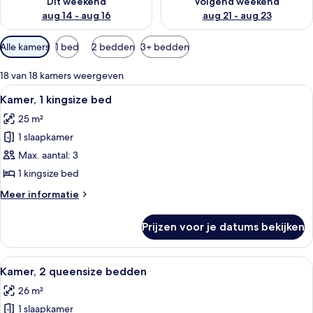
Dit weekend
Volgend weekend
aug 14 - aug 16
aug 21 - aug 23
Beschikbare
Alle kamers
1 bed
2 bedden
3+ bedden
filters
voor
18 van 18 kamers weergeven
kamers
Alle
Een moderne hotelkamer met een groo
8
Kamer, 1 kingsize bed
foto's
25 m²
voor
1 slaapkamer
Kamer,
1
Max. aantal: 3
kingsize
1 kingsize bed
bed
Meer
Meer informatie
laden
details
over
Prijzen voor je datums bekijken
Kamer,
1
kingsize
Alle
Een hotelkamer met twee bedden, een b
6
bed
Kamer, 2 queensize bedden
foto's
26 m²
voor
1 slaapkamer
Kamer,