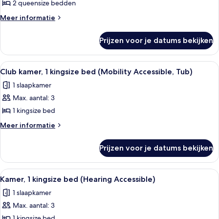
bedden,
2 queensize bedden
uitzicht
Meer
Meer informatie
op
details
over
rivier
Prijzen voor je datums bekijken
Kamer,
(Mobility
2
Accessible,
queensize
Alle
Een moderne hotelkamer met een groo
16
Roll-
bedden,
Club kamer, 1 kingsize bed (Mobility Accessible, Tub)
foto's
uitzicht
in
1 slaapkamer
op
voor
Shower)
rivier
Max. aantal: 3
Club
laden
(Mobility
kamer,
1 kingsize bed
Accessible,
1
Roll-
Meer
Meer informatie
in
kingsize
details
Shower)
over
bed
Prijzen voor je datums bekijken
Club
(Mobility
kamer,
Accessible,
1
Alle
Een moderne hotelkamer met een groo
8
Tub)
kingsize
Kamer, 1 kingsize bed (Hearing Accessible)
foto's
bed
laden
1 slaapkamer
(Mobility
voor
Accessible,
Max. aantal: 3
Kamer,
Tub)
1
1 kingsize bed