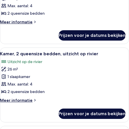
2
Max. aantal: 4
queensize
2 queensize bedden
bedden
Meer
Meer informatie
laden
details
over
Prijzen voor je datums bekijken
Kamer,
2
queensize
Alle
Een hotelkamer met twee bedden, een b
8
bedden
Kamer, 2 queensize bedden, uitzicht op rivier
foto's
Uitzicht op de rivier
voor
26 m²
Kamer,
2
1 slaapkamer
queensize
Max. aantal: 4
bedden,
2 queensize bedden
uitzicht
Meer
Meer informatie
op
details
rivier
over
Prijzen voor je datums bekijken
Kamer,
laden
2
queensize
Alle
Een hotelkamer met twee bedden, een