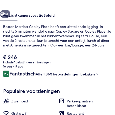
rige
Volgende
96+
Overzicht
Kamers
Locatie
Beleid
Boston Marriott Copley Place heeft een uitstekende ligging. In
slechts 5 minuten wandel je naar Copley Square en Copley Place. Je
kunt gaan zwemmen in het binnenzwembad. Bij Yard House, een
van de 2 restaurants, kun je terecht voor een ontbijt, lunch of diner
met Amerikaanse gerechten. Ook een bar/lounge, een 24-uurs
fitnesscentrum en een fitnesscentrum mogen tot de hoogtepunten
worden gerekend. Andere reizigers zijn heel enthousiast over het
De
€ 246
behulpzame personeel en de locatie. Het openbaar vervoer vind je
huidige
inclusief belastingen en toeslagen
op korte loopafstand: het is 5 minuten lopen naar Prudential Station
prijs
16 aug - 17 aug
en 5 minuten naar Copley Station.
Een binnenzwembad, ligstoelen bij h
is
Beoordelingen
Fantastisch
9,2
Alle 1.863 beoordelingen bekijken
€ 246
9,2 op 10 –
Populaire voorzieningen
Zwembad
Parkeerplaatsen
beschikbaar
Gratis wifi
Restaurant