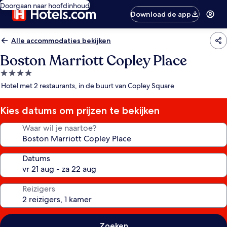
Doorgaan naar hoofdinhoud
Download de app
Alle accommodaties bekijken
Boston Marriott Copley Place
4.0-
sterrenaccommodatie
Hotel met 2 restaurants, in de buurt van Copley Square
Kies datums om prijzen te bekijken
Waar wil je naartoe?
Datums
Reizigers
Zoeken