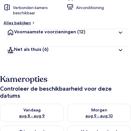
Verbonden kamers
Airconditioning
beschikbaar
Alles bekijken
Voornaamste voorzieningen
(12)
Net als thuis
(6)
Kameropties
Controleer de beschikbaarheid voor deze
datums
De beschikbaarheid controleren voor vanavond aug 8 - aug 9
De beschikbaarheid controler
Vandaag
Morgen
aug 8 - aug 9
aug 9 - aug 10
De beschikbaarheid controleren voor dit weekend aug 14 - au
De beschikbaarheid controler