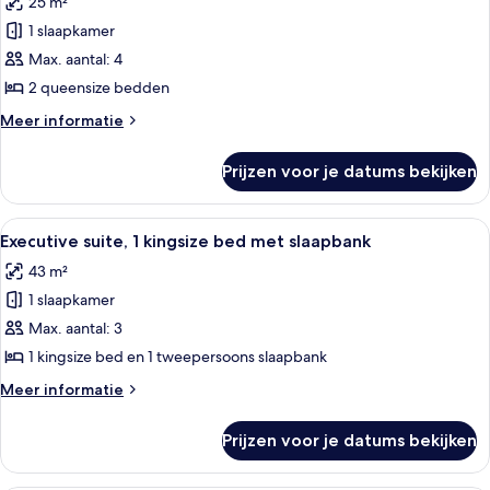
25 m²
voor
1 slaapkamer
Kamer,
2
Max. aantal: 4
queensize
2 queensize bedden
bedden
Meer
Meer informatie
laden
details
over
Prijzen voor je datums bekijken
Kamer,
2
queensize
Alle
Een moderne woonkamer met een grijze
7
bedden
Executive suite, 1 kingsize bed met slaapbank
foto's
43 m²
voor
1 slaapkamer
Executive
suite,
Max. aantal: 3
1
1 kingsize bed en 1 tweepersoons slaapbank
kingsize
Meer
Meer informatie
bed
details
met
over
Prijzen voor je datums bekijken
Executive
slaapbank
suite,
laden
1