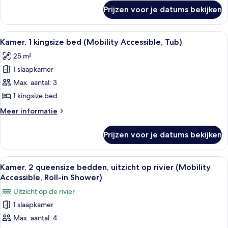
over
rivier
Prijzen voor je datums bekijken
Kamer,
(Mobility/Hearing
2
Access,
queensize
Alle
Een moderne hotelkamer met een groo
7
Roll-
bedden,
Kamer, 1 kingsize bed (Mobility Accessible, Tub)
foto's
uitzicht
in
25 m²
op
voor
Shwr)
rivier
1 slaapkamer
Kamer,
laden
(Mobility/Hearing
1
Max. aantal: 3
Access,
kingsize
Roll-
1 kingsize bed
in
bed
Meer
Meer informatie
Shwr)
(Mobility
details
Accessible,
over
Prijzen voor je datums bekijken
Kamer,
Tub)
1
laden
kingsize
Alle
Een hotelkamer met twee bedden, een b
6
bed
Kamer, 2 queensize bedden, uitzicht op rivier (Mobility
foto's
(Mobility
Accessible, Roll-in Shower)
Accessible,
voor
Uitzicht op de rivier
Tub)
Kamer,
1 slaapkamer
2
Max. aantal: 4
queensize