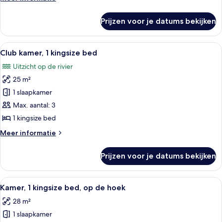
op
details
rivier
over
Prijzen voor je datums bekijken
Kamer,
laden
1
kingsize
Alle
Een moderne hotelkamer met een groot
20
bed,
Club kamer, 1 kingsize bed
foto's
uitzicht
Uitzicht op de rivier
op
voor
rivier
25 m²
Club
kamer,
1 slaapkamer
1
Max. aantal: 3
kingsize
1 kingsize bed
bed
Meer
Meer informatie
laden
details
over
Prijzen voor je datums bekijken
Club
kamer,
1
Alle
Een hotelkamer met een groot bed, ee
10
kingsize
Kamer, 1 kingsize bed, op de hoek
foto's
bed
28 m²
voor
1 slaapkamer
Kamer,