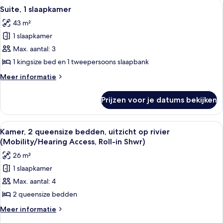
Alle
Een moderne hotelkamer met een grote 
13
kingsize
Suite, 1 slaapkamer
foto's
bed
43 m²
met
voor
slaapbank
1 slaapkamer
Suite,
1
Max. aantal: 3
slaapkamer
1 kingsize bed en 1 tweepersoons slaapbank
laden
Meer
Meer informatie
details
over
Prijzen voor je datums bekijken
Suite,
1
slaapkamer
Alle
Een hotelkamer met twee bedden, een b
6
Kamer, 2 queensize bedden, uitzicht op rivier
foto's
(Mobility/Hearing Access, Roll-in Shwr)
voor
26 m²
Kamer,
1 slaapkamer
2
Max. aantal: 4
queensize
bedden,
2 queensize bedden
uitzicht
Meer
Meer informatie
op
details