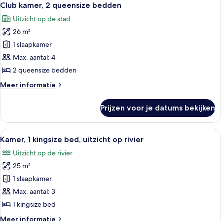
18
bedden,
Club kamer, 2 queensize bedden
foto's
uitzicht
Uitzicht op de stad
op
voor
rivier
26 m²
Club
kamer,
1 slaapkamer
2
Max. aantal: 4
queensize
2 queensize bedden
bedden
Meer
Meer informatie
laden
details
over
Prijzen voor je datums bekijken
Club
kamer,
2
Alle
Een moderne hotelkamer met een groot
9
queensize
Kamer, 1 kingsize bed, uitzicht op rivier
foto's
bedden
Uitzicht op de rivier
voor
25 m²
Kamer,
1
1 slaapkamer
kingsize
Max. aantal: 3
bed,
1 kingsize bed
uitzicht
Meer
Meer informatie