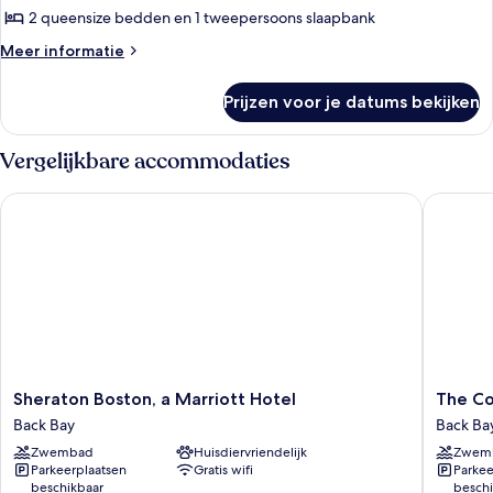
1
2 queensize bedden en 1 tweepersoons slaapbank
slaapkamer,
Meer
Meer informatie
niet-
details
roken
over
Prijzen voor je datums bekijken
Familie
laden
suite,
1
Vergelijkbare accommodaties
slaapkamer,
niet-
Sheraton Boston, a Marriott Hotel
The Colo
roken
Sheraton
The
Sheraton Boston, a Marriott Hotel
The Co
Boston,
Colonna
Back Bay
Back Ba
a
Hotel
Zwembad
Huisdiervriendelijk
Zwem
Marriott
Back
Parkeerplaatsen
Gratis wifi
Parkee
Hotel
Bay
beschikbaar
beschi