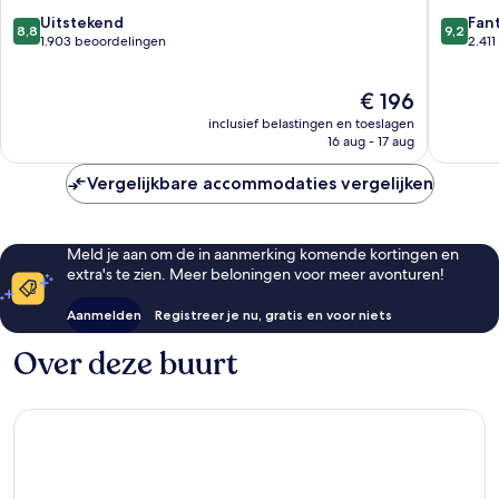
Back
Back
8.8
9.2
Bay
Uitstekend
Bay
Fan
8,8
9,2
van
van
1.903 beoordelingen
2.41
10,
10,
Uitstekend,
Fantasti
De
€ 196
1.903
2.411
prijs
beoordelingen
beoorde
inclusief belastingen en toeslagen
is
16 aug - 17 aug
€ 196
Vergelijkbare accommodaties vergelijken
Meld je aan om de in aanmerking komende kortingen en
extra's te zien. Meer beloningen voor meer avonturen!
Aanmelden
Registreer je nu, gratis en voor niets
Over deze buurt