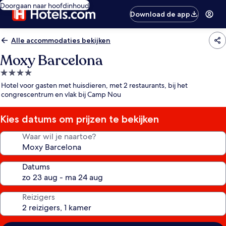
Doorgaan naar hoofdinhoud
Download de app
Alle accommodaties bekijken
Moxy Barcelona
4.0-
sterrenaccommodatie
Hotel voor gasten met huisdieren, met 2 restaurants, bij het
congrescentrum en vlak bij Camp Nou
Kies datums om prijzen te bekijken
Waar wil je naartoe?
Datums
Reizigers