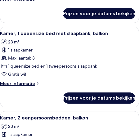
laden
details
over
Prijzen voor je datums bekijken
Kamer,
1
queensize
Alle
Een hotelkamer met twee bedden, een
9
bed,
Kamer, 1 queensize bed met slaapbank, balkon
foto's
balkon
23 m²
voor
1 slaapkamer
Kamer,
1
Max. aantal: 3
queensize
1 queensize bed en 1 tweepersoons slaapbank
bed
Gratis wifi
met
Meer
Meer informatie
slaapbank,
details
balkon
over
Prijzen voor je datums bekijken
Kamer,
laden
1
queensize
Alle
Een moderne hotelkamer met een groot
9
bed
Kamer, 2 eenpersoonsbedden, balkon
foto's
met
23 m²
slaapbank,
voor
balkon
1 slaapkamer
Kamer,