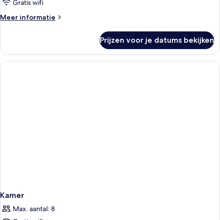
Gratis wifi
Meer
Meer informatie
details
over
Prijzen voor je datums bekijken
Kamer
Kamer
Max. aantal: 8