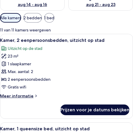
aug 14 - aug 16
aug 21 - aug 23
Beschikbare
Alle kamers
2 bedden
1 bed
filters
voor
11 van 11 kamers weergeven
kamers
Alle
Een moderne hotelkamer met balkon, u
12
Kamer, 2 eenpersoonsbedden, uitzicht op stad
foto's
Uitzicht op de stad
voor
23 m²
Kamer,
2
1 slaapkamer
eenpersoonsbedden,
Max. aantal: 2
uitzicht
2 eenpersoonsbedden
op
Gratis wifi
stad
Meer
Meer informatie
laden
details
over
Prijzen voor je datums bekijken
Kamer,
2
eenpersoonsbedden,
Alle
Hotelkamer met een bed, stadszicht, te
10
uitzicht
Kamer, 1 queensize bed, uitzicht op stad
foto's
op