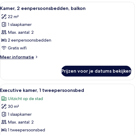
eenpersoonsbed,
Alle
Een moderne slaapkamer met een bed,
10
balkon
Kamer, 2 eenpersoonsbedden, balkon
foto's
22 m²
voor
1 slaapkamer
Kamer,
2
Max. aantal: 2
eenpersoonsbedden,
2 eenpersoonsbedden
balkon
Gratis wifi
laden
Meer
Meer informatie
details
over
Prijzen voor je datums bekijken
Kamer,
2
eenpersoonsbedden,
Alle
Een moderne hotelkamer met een groo
7
balkon
Executive kamer, 1 tweepersoonsbed
foto's
Uitzicht op de stad
voor
30 m²
Executive
kamer,
1 slaapkamer
1
Max. aantal: 2
tweepersoonsbed
1 tweepersoonsbed