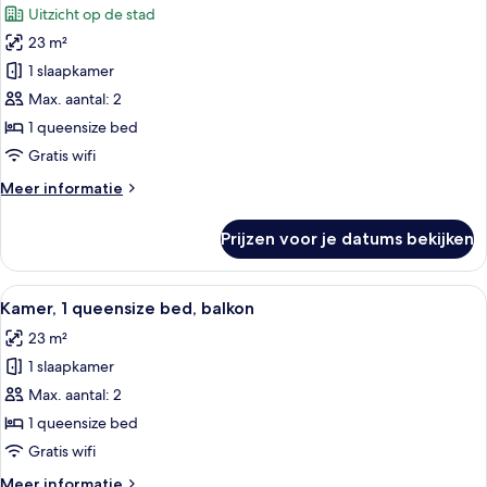
Uitzicht op de stad
stad
voor
23 m²
Kamer,
1
1 slaapkamer
queensize
Max. aantal: 2
bed,
1 queensize bed
uitzicht
Gratis wifi
op
Meer
Meer informatie
stad
details
laden
over
Prijzen voor je datums bekijken
Kamer,
1
queensize
Alle
Een hotelkamer met een bed, een ronde
14
bed,
Kamer, 1 queensize bed, balkon
foto's
uitzicht
23 m²
op
voor
stad
1 slaapkamer
Kamer,
1
Max. aantal: 2
queensize
1 queensize bed
bed,
Gratis wifi
balkon
Meer
Meer informatie