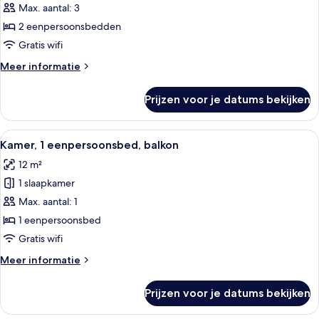
2
Max. aantal: 3
eenpersoonsbedden,
2 eenpersoonsbedden
balkon
Gratis wifi
laden
Meer
Meer informatie
details
over
Prijzen voor je datums bekijken
Kamer,
2
eenpersoonsbedden,
Alle
Een moderne hotelkamer met een opge
6
balkon
Kamer, 1 eenpersoonsbed, balkon
foto's
12 m²
voor
1 slaapkamer
Kamer,
1
Max. aantal: 1
eenpersoonsbed,
1 eenpersoonsbed
balkon
Gratis wifi
laden
Meer
Meer informatie
details
over
Prijzen voor je datums bekijken
Kamer,
1