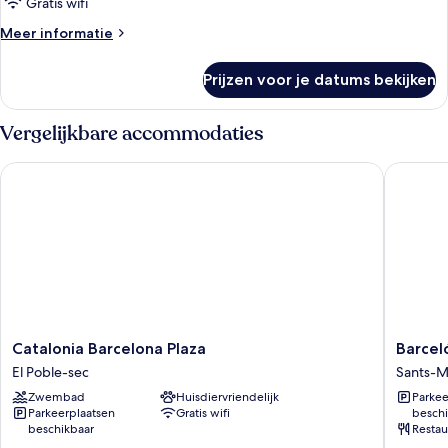
Gratis wifi
Meer
Meer informatie
details
over
Prijzen voor je datums bekijken
Kamer
Vergelijkbare accommodaties
Catalonia Barcelona Plaza
Barceló 
Catalonia
Barceló
Catalonia Barcelona Plaza
Barcel
Barcelona
Sants
El Poble-sec
Sants-M
Plaza
Sants-
Zwembad
Huisdiervriendelijk
Parkee
El
Montjui
Parkeerplaatsen
Gratis wifi
beschi
Poble-
beschikbaar
Restau
sec