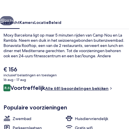
rige
Volgende
207+
Overzicht
Kamers
Locatie
Beleid
Moxy Barcelona ligt op maar 5 minuten rijden van Camp Nou en La
Rambla. Neem een duik in het seizoensgebonden buitenzwembad.
Bonavista Rooftop, een van de 2 restaurants, serveert een lunch en
diner met Mediterrane gerechten. Tot de voorzieningen behoren
ook een 24-uurs fitnesscentrum en een bar/lounge. Andere
reizigers waarderen de nabijheid van het openbaar vervoer:
Metrostation Sants ligt op 3 minuten en Metrostation Tarragona
De
€ 156
Metro op 4 minuten loopafstand.
huidige
inclusief belastingen en toeslagen
prijs
16 aug - 17 aug
2 restaurants; ze serveren er lunch en 
is
Beoordelingen
Voortreffelijk
8,6
Alle 681 beoordelingen bekijken
€ 156
8,6 op 10 –
Populaire voorzieningen
Zwembad
Huisdiervriendelijk
Parkeerplaatsen
Gratis wifi