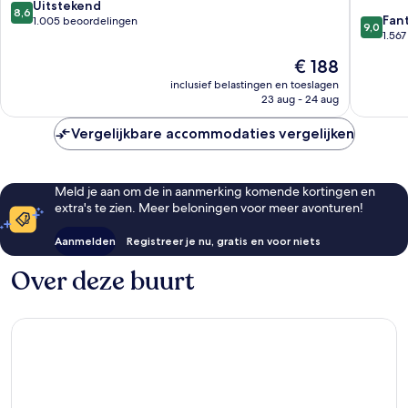
8.6
Uitstekend
8,6
9.0
Fan
van
1.005 beoordelingen
9,0
van
1.56
10,
10,
Uitstekend,
De
€ 188
Fantasti
1.005
prijs
1.567
inclusief belastingen en toeslagen
beoordelingen
is
23 aug - 24 aug
beoorde
€ 188
Vergelijkbare accommodaties vergelijken
Meld je aan om de in aanmerking komende kortingen en
extra's te zien. Meer beloningen voor meer avonturen!
Aanmelden
Registreer je nu, gratis en voor niets
Over deze buurt