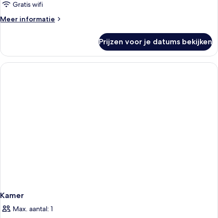
laden
Gratis wifi
Meer
Meer informatie
details
over
Prijzen voor je datums bekijken
Executive
kamer,
1
tweepersoonsbed
Kamer
Max. aantal: 1