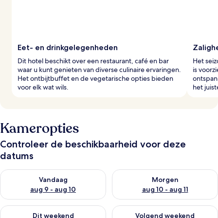
Eet- en drinkgelegenheden
Zaligh
Dit hotel beschikt over een restaurant, café en bar
Het sei
waar u kunt genieten van diverse culinaire ervaringen.
is voorz
Het ontbijtbuffet en de vegetarische opties bieden
ontspan
voor elk wat wils.
het juis
Kameropties
Controleer de beschikbaarheid voor deze
datums
De beschikbaarheid controleren voor vanavond aug 9 - aug 1
De beschikbaarheid controler
Vandaag
Morgen
aug 9 - aug 10
aug 10 - aug 11
De beschikbaarheid controleren voor dit weekend aug 14 - au
De beschikbaarheid controler
Dit weekend
Volgend weekend