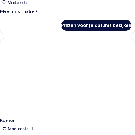
Gratis wifi
Meer
Meer informatie
details
over
Prijzen voor je datums bekijken
Kamer
Kamer
Max. aantal: 1