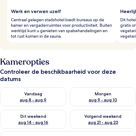
Werk en verwen uzelf
Heerli
Centraal gelegen stadshotel biedt bureaus op de
Dit hote
kamer en vergaderruimtes voor productiviteit. Buiten
gratis o
werktijd kunt u genieten van spabehandelingen en
vegetari
tot rust komen in de sauna.
vegetari
Kameropties
Controleer de beschikbaarheid voor deze
datums
De beschikbaarheid controleren voor vanavond aug 8 - aug 9
De beschikbaarheid controler
Vandaag
Morgen
aug 8 - aug 9
aug 9 - aug 10
De beschikbaarheid controleren voor dit weekend aug 14 - au
De beschikbaarheid controler
Dit weekend
Volgend weekend
aug 14 - aug 16
aug 21 - aug 23
Alle
Hotelkamer met een bed, nachtkastje, 