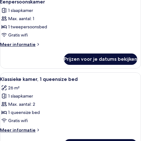
5
Eenpersoonskamer
foto's
1 slaapkamer
voor
Max. aantal: 1
Eenpersoonskamer
laden
1 tweepersoonsbed
Gratis wifi
Meer
Meer informatie
details
over
Prijzen voor je datums bekijken
Eenpersoonskamer
Alle
Hypoallergeen beddengoed, een miniba
5
Klassieke kamer, 1 queensize bed
foto's
26 m²
voor
1 slaapkamer
Klassieke
kamer,
Max. aantal: 2
1
1 queensize bed
queensize
Gratis wifi
bed
Meer
Meer informatie
laden
details
over