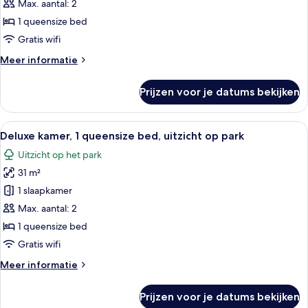
1
Max. aantal: 2
queensize
1 queensize bed
bed,
Gratis wifi
uitzicht
Meer
Meer informatie
op
details
park
over
Prijzen voor je datums bekijken
laden
Klassieke
kamer,
1
Alle
Hotelkamer met een bed, twee blauwe f
8
queensize
Deluxe kamer, 1 queensize bed, uitzicht op park
foto's
bed,
Uitzicht op het park
uitzicht
voor
op
31 m²
Deluxe
park
kamer,
1 slaapkamer
1
Max. aantal: 2
queensize
1 queensize bed
bed,
Gratis wifi
uitzicht
Meer
Meer informatie
op
details
park
over
Prijzen voor je datums bekijken
laden
Deluxe