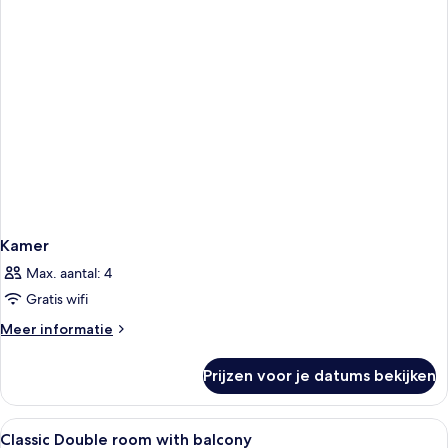
Kamer
Max. aantal: 4
Gratis wifi
Meer
Meer informatie
details
over
Prijzen voor je datums bekijken
Kamer
Alle
Hypoallergeen beddengoed, een miniba
5
Classic Double room with balcony