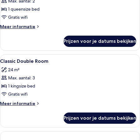
1
Max. aantal: 2
queensize
1 queensize bed
bed
Gratis wifi
laden
Meer
Meer informatie
details
over
Prijzen voor je datums bekijken
Deluxe
suite,
1
Alle
Hypoallergeen beddengoed, een miniba
7
queensize
Classic Double Room
foto's
bed
24 m²
voor
Max. aantal: 3
Classic
Double
1 kingsize bed
Room
Gratis wifi
laden
Meer
Meer informatie
details
over
Prijzen voor je datums bekijken
Classic
Double
Room