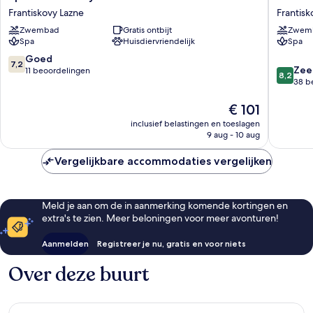
Hotel
Hotel
Frantiskovy Lazne
Frantisk
Savoy
Praha
Zwembad
Gratis ontbijt
Zwem
Frantiskovy
Frantisk
Spa
Huisdiervriendelijk
Spa
Lazne
Lazne
7.2
Goed
7,2
8.2
Zee
van
11 beoordelingen
8,2
van
38 b
10,
10,
Goed,
De
Zeer
€ 101
11
prijs
goed,
beoordelingen
inclusief belastingen en toeslagen
is
38
9 aug - 10 aug
€ 101
beoorde
Vergelijkbare accommodaties vergelijken
Meld je aan om de in aanmerking komende kortingen en
extra's te zien. Meer beloningen voor meer avonturen!
Aanmelden
Registreer je nu, gratis en voor niets
Over deze buurt