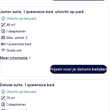
kamer,
1
Alle
Een hotelkamer met een bed, een blauw
7
queensize
Junior suite, 1 queensize bed, uitzicht op park
foto's
bed,
Uitzicht op het park
uitzicht
voor
op
45 m²
Junior
park
suite,
1 slaapkamer
1
Max. aantal: 2
queensize
1 queensize bed
bed,
Gratis wifi
uitzicht
Meer
Meer informatie
op
details
park
over
Prijzen voor je datums bekijken
laden
Junior
suite,
1
Alle
Een moderne hotelkamer met een glaze
7
queensize
Deluxe suite, 1 queensize bed
foto's
bed,
Uitzicht op het park
uitzicht
voor
op
75 m²
Deluxe
park
suite,
1 slaapkamer