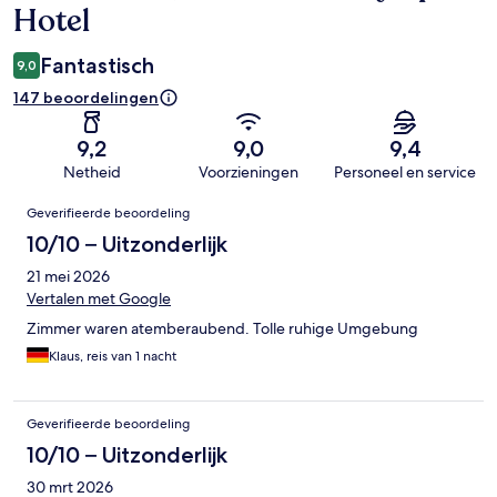
Hotel
Fantastisch
9,0
147 beoordelingen
9,2
9,0
9,4
Netheid
Voorzieningen
Personeel en service
Beoordelingen
Geverifieerde beoordeling
10/10 – Uitzonderlijk
21 mei 2026
Vertalen met Google
Zimmer waren atemberaubend. Tolle ruhige Umgebung
Klaus, reis van 1 nacht
Geverifieerde beoordeling
10/10 – Uitzonderlijk
30 mrt 2026