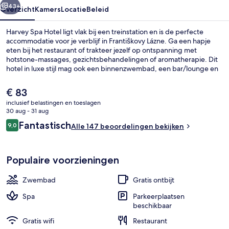
43+
Overzicht
Kamers
Locatie
Beleid
Harvey Spa Hotel ligt vlak bij een treinstation en is de perfecte
accommodatie voor je verblijf in Františkovy Lázne. Ga een hapje
eten bij het restaurant of trakteer jezelf op ontspanning met
hotstone-massages, gezichtsbehandelingen of aromatherapie. Dit
hotel in luxe stijl mag ook een binnenzwembad, een bar/lounge en
een fitnesscentrum tot de hoogtepunten rekenen.
De
€ 83
huidige
inclusief belastingen en toeslagen
prijs
30 aug - 31 aug
Exterieur
is
Beoordelingen
Fantastisch
9,0
Alle 147 beoordelingen bekijken
€ 83
9,0 op 10 –
Populaire voorzieningen
Zwembad
Gratis ontbijt
Spa
Parkeerplaatsen
beschikbaar
Gratis wifi
Restaurant