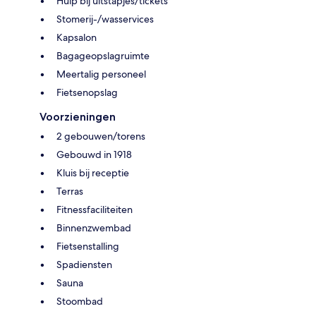
Hulp bij uitstapjes/tickets
Stomerij-/wasservices
Kapsalon
Bagageopslagruimte
Meertalig personeel
Fietsenopslag
Voorzieningen
2 gebouwen/torens
Gebouwd in 1918
Kluis bij receptie
Terras
Fitnessfaciliteiten
Binnenzwembad
Fietsenstalling
Spadiensten
Sauna
Stoombad