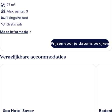
foto's
27 m²
voor
Max. aantal: 3
Classic
Double
1 kingsize bed
room
Gratis wifi
with
Meer
Meer informatie
balcony
details
laden
over
Prijzen voor je datums bekijken
Classic
Double
room
Vergelijkbare accommodaties
with
balcony
Spa Hotel Savoy
Badenia 
Spa
Badenia
Spa Hotel Savoy
Badeni