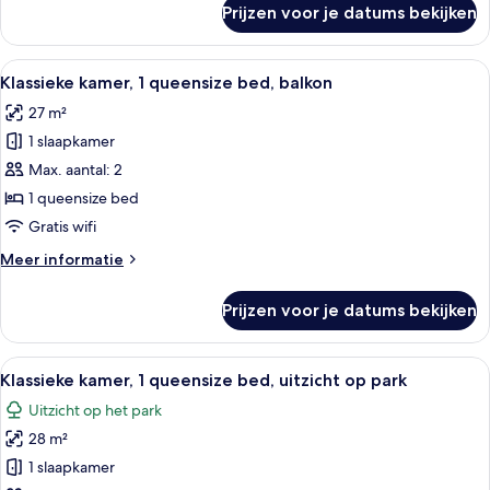
Prijzen voor je datums bekijken
Klassieke
kamer,
1
Alle
Hypoallergeen beddengoed, een miniba
4
queensize
Klassieke kamer, 1 queensize bed, balkon
foto's
bed
27 m²
voor
1 slaapkamer
Klassieke
kamer,
Max. aantal: 2
1
1 queensize bed
queensize
Gratis wifi
bed,
Meer
Meer informatie
balkon
details
laden
over
Prijzen voor je datums bekijken
Klassieke
kamer,
1
Alle
Een hotelkamer met een groot bed, twe
7
queensize
Klassieke kamer, 1 queensize bed, uitzicht op park
foto's
bed,
Uitzicht op het park
balkon
voor
28 m²
Klassieke
kamer,
1 slaapkamer