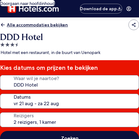
Doorgaan naar hoofdinhoud
Download de app
Alle accommodaties bekijken
DDD Hotel
3.5-
sterrenaccommodatie
Hotel met een restaurant, in de buurt van Uenopark
Kies datums om prijzen te bekijken
Waar wil je naartoe?
Datums
Reizigers
Zoeken