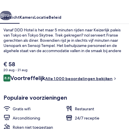
rige
Volgende
72+
Overzicht
Kamers
Locatie
Beleid
Vanaf DDD Hotel is het maar 5 minuten rijden naar Keizerlijk paleis
van Tokyo en Tokyo Skytree. Trek gekregen? nol serveert Franse
gerechten als diner. Bovendien rijd je in slechts vijf minuten naar
Uenopark en Sensoji Tempel. Het behulpzame personeel en de
algehele staat van de accommodatie vallen in de smaak bij andere
reizigers. De accommodatie ligt op korte loopafstand van het
openbaar vervoer: het is 7 minuten lopen naar Station
De
€ 58
Bakuroyokoyama en 7 minuten naar Station Higashi-nihombashi.
huidige
20 aug - 21 aug
prijs
Beoordelingen
Voortreffelijk
Voorkant van accommodatie
8,8
is
Alle 1.000 beoordelingen bekijken
8,8 op 10 –
€ 58
Populaire voorzieningen
Gratis wifi
Restaurant
Airconditioning
24/7 receptie
Roken niet toegestaan