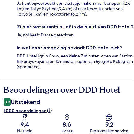
Je kunt bijvoorbeeld een uitstapje maken naar Uenopark (2,6
km) en Tokyo Skytree (3,4 km) of naar Keizerlijk paleis van
Tokyo (4,1 km) en Tokyotoren (6,2 km).
Zijn er restaurants bij of in de buurt van DDD Hotel?
Ja, nol heeft Franse gerechten.
In wat voor omgeving bevindt DDD Hotel zich?
DDD Hotel ligt in Chuo, een kleine 7 minuten lopen van Station
Bakuroyokoyama en 15 minuten lopen van Ryogoku Kokugikan
(sportarena).
Beoordelingen over DDD Hotel
Beoordelingen
Uitstekend
8,8
1.000 beoordelingen
9,4
8,6
9,2
Netheid
Locatie
Personeel en service