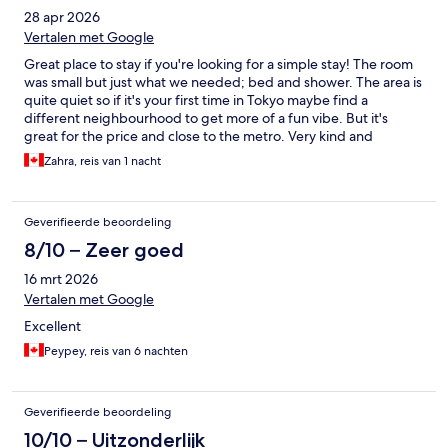
28 apr 2026
Vertalen met Google
Great place to stay if you're looking for a simple stay! The room
was small but just what we needed; bed and shower. The area is
quite quiet so if it's your first time in Tokyo maybe find a
different neighbourhood to get more of a fun vibe. But it's
great for the price and close to the metro. Very kind and
accommodating staff!
Zahra, reis van 1 nacht
Geverifieerde beoordeling
8/10 – Zeer goed
16 mrt 2026
Vertalen met Google
Excellent
Peypey, reis van 6 nachten
Geverifieerde beoordeling
10/10 – Uitzonderlijk