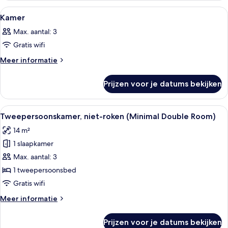
Alle
Een hotelkamer met twee bedden, een
7
Kamer
foto's
Max. aantal: 3
voor
Gratis wifi
Kamer
laden
Meer
Meer informatie
details
over
Prijzen voor je datums bekijken
Kamer
Alle
Een hotelkamer met een groot bed, e
9
Tweepersoonskamer, niet-roken (Minimal Double Room)
foto's
14 m²
voor
1 slaapkamer
Tweepersoonskamer,
niet-
Max. aantal: 3
roken
1 tweepersoonsbed
(Minimal
Gratis wifi
Double
Meer
Meer informatie
Room)
details
laden
over
Prijzen voor je datums bekijken
Tweepersoonskamer,