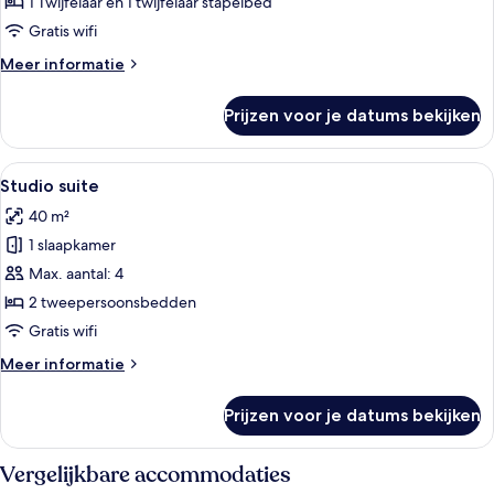
bedden,
1 Twijfelaar en 1 twijfelaar stapelbed
niet-
Gratis wifi
roken,
Meer
Meer informatie
uitzicht
details
op
over
Prijzen voor je datums bekijken
Standaard
stad
driepersoonskamer,
laden
meerdere
Alle
Een moderne hotelkamer met een bed,
11
bedden,
Studio suite
foto's
niet-
40 m²
roken,
voor
uitzicht
1 slaapkamer
Studio
op
suite
Max. aantal: 4
stad
laden
2 tweepersoonsbedden
Gratis wifi
Meer
Meer informatie
details
over
Prijzen voor je datums bekijken
Studio
suite
Vergelijkbare accommodaties