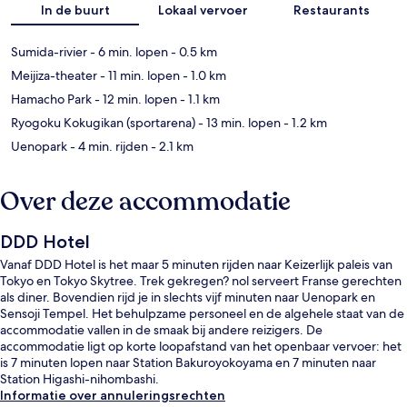
In de buurt
Lokaal vervoer
Restaurants
Sumida-rivier
- 6 min. lopen
- 0.5 km
Meijiza-theater
- 11 min. lopen
- 1.0 km
Hamacho Park
- 12 min. lopen
- 1.1 km
Ryogoku Kokugikan (sportarena)
- 13 min. lopen
- 1.2 km
Uenopark
- 4 min. rijden
- 2.1 km
Over deze accommodatie
DDD Hotel
Vanaf DDD Hotel is het maar 5 minuten rijden naar Keizerlijk paleis van
Tokyo en Tokyo Skytree. Trek gekregen? nol serveert Franse gerechten
als diner. Bovendien rijd je in slechts vijf minuten naar Uenopark en
Sensoji Tempel. Het behulpzame personeel en de algehele staat van de
accommodatie vallen in de smaak bij andere reizigers. De
accommodatie ligt op korte loopafstand van het openbaar vervoer: het
is 7 minuten lopen naar Station Bakuroyokoyama en 7 minuten naar
Station Higashi-nihombashi.
Informatie over annuleringsrechten