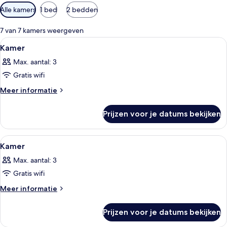
Beschikbare
Alle kamers
1 bed
2 bedden
filters
voor
7 van 7 kamers weergeven
kamers
Alle
Een eenpersoonsbed met witte bedde
7
Kamer
foto's
Max. aantal: 3
voor
Gratis wifi
Kamer
laden
Meer
Meer informatie
details
over
Prijzen voor je datums bekijken
Kamer
Alle
Een hotelkamer met een bed, nachtka
8
Kamer
foto's
Max. aantal: 3
voor
Gratis wifi
Kamer
laden
Meer
Meer informatie
details
over
Prijzen voor je datums bekijken
Kamer