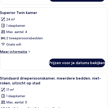
niet-
roken
Alle
Een hotelkamer met twee bedden, een 
11
(Minimal
Superior Twin kamer
foto's
Double
24 m²
Room)
voor
1 slaapkamer
Superior
Twin
Max. aantal: 4
kamer
2 tweepersoonsbedden
laden
Gratis wifi
Meer
Meer informatie
details
over
Prijzen voor je datums bekijken
Superior
Twin
kamer
Alle
Een smalle gang met aan de linkerkan
12
Standaard driepersoonskamer, meerdere bedden, niet-
foto's
roken, uitzicht op stad
voor
17 m²
Standaard
1 slaapkamer
driepersoonskamer,
Max. aantal: 5
meerdere