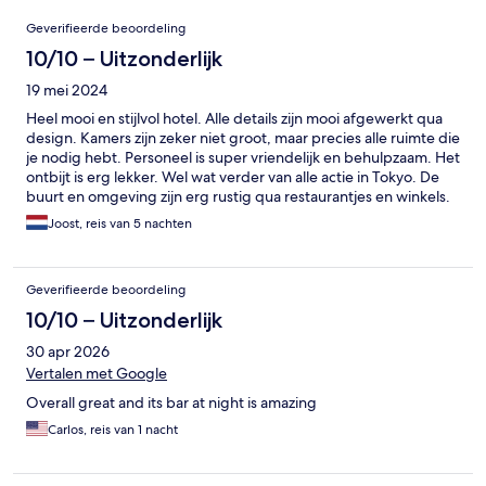
Beoordelingen
Geverifieerde beoordeling
10/10 – Uitzonderlijk
19 mei 2024
Heel mooi en stijlvol hotel. Alle details zijn mooi afgewerkt qua
design. Kamers zijn zeker niet groot, maar precies alle ruimte die
je nodig hebt. Personeel is super vriendelijk en behulpzaam. Het
ontbijt is erg lekker. Wel wat verder van alle actie in Tokyo. De
buurt en omgeving zijn erg rustig qua restaurantjes en winkels.
Wel heel dicht bij een metro en in 10 minuten te bereiken met
Joost, reis van 5 nachten
de metro.
Geverifieerde beoordeling
10/10 – Uitzonderlijk
30 apr 2026
Vertalen met Google
Overall great and its bar at night is amazing
Carlos, reis van 1 nacht