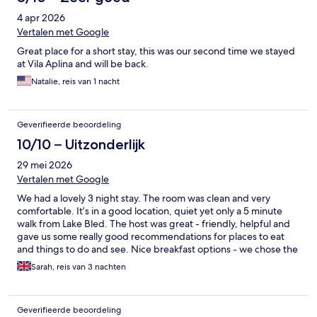
4 apr 2026
Vertalen met Google
Great place for a short stay, this was our second time we stayed
at Vila Aplina and will be back.
Natalie, reis van 1 nacht
Geverifieerde beoordeling
10/10 – Uitzonderlijk
29 mei 2026
Vertalen met Google
We had a lovely 3 night stay. The room was clean and very
comfortable. It’s in a good location, quiet yet only a 5 minute
walk from Lake Bled. The host was great - friendly, helpful and
gave us some really good recommendations for places to eat
and things to do and see. Nice breakfast options - we chose the
breakfast box of local produce which was great.
Sarah, reis van 3 nachten
Geverifieerde beoordeling