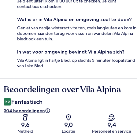
Je dient uiterlijk om 11.00 uur uit te checken. Je kunt
contactloos uitchecken.
Wat is er in Vila Alpina en omgeving zoal te doen?
Geniet van nabije winteractiviteiten, zoals langlaufen en kom in
de zomermaanden terug voor vissen en wandelen.Vila Alpina
biedt ook een tuin.
In wat voor omgeving bevindt Vila Alpina zich?
Vila Alpina ligt in hartje Bled, op slechts 3 minuten loopafstand
van Lake Bled.
Beoordelingen over Vila Alpina
Beoordelingen
Fantastisch
9,2
304 beoordelingen
9,6
9,0
9,4
Netheid
Locatie
Personeel en service