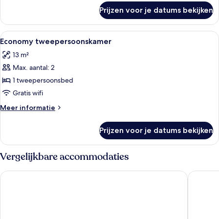
over
Prijzen voor je datums bekijken
Superior
tweepersoonskamer
Alle
Een slaapkamer met een houten bed, ee
13
Economy tweepersoonskamer
foto's
13 m²
voor
Max. aantal: 2
Economy
tweepersoonskamer
1 tweepersoonsbed
laden
Gratis wifi
Meer
Meer informatie
details
over
Prijzen voor je datums bekijken
Economy
tweepersoonskamer
Vergelijkbare accommodaties
Rikli Balance Hotel - Sava Hotels & Resorts
Hotel Sa