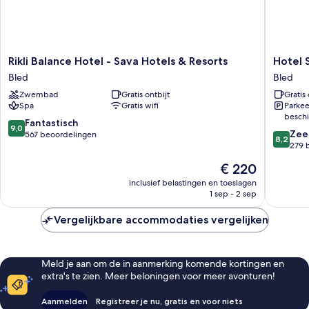
Rikli
Hotel
Rikli Balance Hotel - Sava Hotels & Resorts
Hotel 
Balance
Savica
Bled
Bled
Hotel
Garni
Zwembad
Gratis ontbijt
Gratis 
-
-
Spa
Gratis wifi
Parkee
Sava
Sava
beschi
Hotels
Hotels
9.0
Fantastisch
9,0
8.2
&
&
Zee
van
567 beoordelingen
8,2
van
Resorts
Resorts
279 
10,
10,
Bled
Bled
Fantastisch,
De
€ 220
Zeer
567
prijs
goed,
inclusief belastingen en toeslagen
beoordelingen
is
1 sep - 2 sep
279
€ 220
beoorde
Vergelijkbare accommodaties vergelijken
Meld je aan om de in aanmerking komende kortingen en
extra's te zien. Meer beloningen voor meer avonturen!
Aanmelden
Registreer je nu, gratis en voor niets