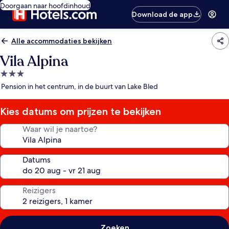
Doorgaan naar hoofdinhoud
Download de app
Alle accommodaties bekijken
Vila Alpina
3.0-
sterrenaccommodatie
Pension in het centrum, in de buurt van Lake Bled
Kies datums om prijzen te bekijken
Waar wil je naartoe?
Datums
Reizigers
Zoeken