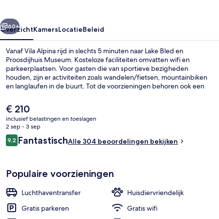
rige
Volgende
60+
Overzicht
Kamers
Locatie
Beleid
Vanaf Vila Alpina rijd in slechts 5 minuten naar Lake Bled en
Proosdijhuis Museum. Kosteloze faciliteiten omvatten wifi en
parkeerplaatsen. Voor gasten die van sportieve bezigheden
houden, zijn er activiteiten zoals wandelen/fietsen, mountainbiken
en langlaufen in de buurt. Tot de voorzieningen behoren ook een
terras en een tuin. Andere reizigers zijn heel enthousiast over het
behulpzame personeel.
De
€ 210
huidige
inclusief belastingen en toeslagen
prijs
2 sep - 3 sep
Terras
is
Beoordelingen
Fantastisch
9,2
Alle 304 beoordelingen bekijken
€ 210
9,2 op 10 –
Populaire voorzieningen
Luchthaventransfer
Huisdiervriendelijk
Gratis parkeren
Gratis wifi