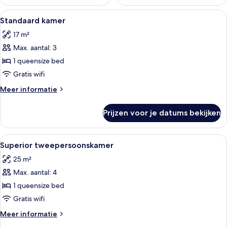
Alle
Een slaapkamer met een houten hoofd
21
Standaard kamer
foto's
17 m²
voor
Max. aantal: 3
Standaard
kamer
1 queensize bed
laden
Gratis wifi
Meer
Meer informatie
details
over
Prijzen voor je datums bekijken
Standaard
kamer
Alle
Superior tweepersoonskamer | Luxe b
21
Superior tweepersoonskamer
foto's
25 m²
voor
Max. aantal: 4
Superior
tweepersoonskamer
1 queensize bed
laden
Gratis wifi
Meer
Meer informatie
details