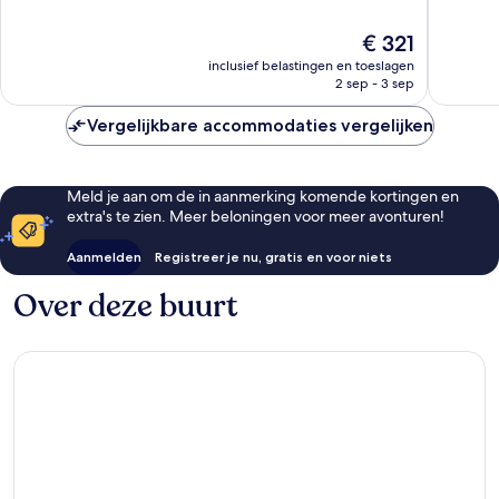
Palm
10,
10,
Beach
Uitstekend,
Fantasti
De
€ 321
1.013
1.521
prijs
inclusief belastingen en toeslagen
beoordelingen
beoorde
is
2 sep - 3 sep
€ 321
Vergelijkbare accommodaties vergelijken
Meld je aan om de in aanmerking komende kortingen en
extra's te zien. Meer beloningen voor meer avonturen!
Aanmelden
Registreer je nu, gratis en voor niets
Over deze buurt