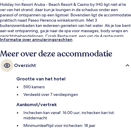
Holiday Inn Resort Aruba - Beach Resort & Casino by IHG ligt niet al te
ver van het strand; daar kun je loungen in de schaduw onder een
parasol of ontspannen op een ligstoel. Bovendien ligt de accommodatie
praktisch naast Paseo Herencia winkelcentrum. Met 3
buitenzwembaden kan iedereen genieten van het water. Als je toe bent
aan wat ontspanning, ga je naar de spa voor massages, body wraps en
gezichtsbehandelingen. Corals Restaurant, een van de 4 restaurants,
Informatie over annuleringsrechten
biedt uitzicht op zee en je kunt hier genieten van ontbijt. De
accommodatie heeft ook 2 strandbars, een casino en een gratis
Meer over deze accommodatie
kinderclub. Andere reizigers raden de accommodatie aan vanwege het
behulpzame personeel en de ligging aan het strand.
Overzicht
Grootte van het hotel
590 kamers
Verdeeld over 7 verdiepingen
Aankomst/vertrek
Inchecken kan vanaf: 16.00 uur; inchecken kan tot:
middernacht
Minimumleeftijd voor inchecken: 18 jaar