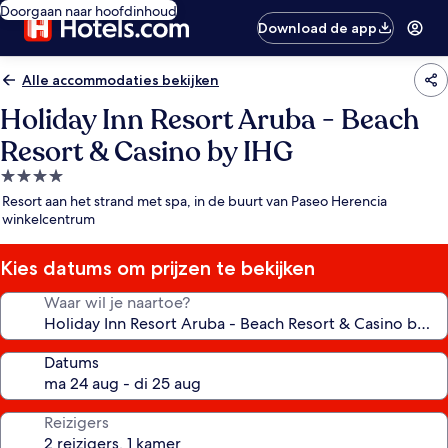
Doorgaan naar hoofdinhoud
Download de app
Alle accommodaties bekijken
Holiday Inn Resort Aruba - Beach
Resort & Casino by IHG
4.0-
sterrenaccommodatie
Resort aan het strand met spa, in de buurt van Paseo Herencia
winkelcentrum
Kies datums om prijzen te bekijken
Waar wil je naartoe?
Datums
Reizigers