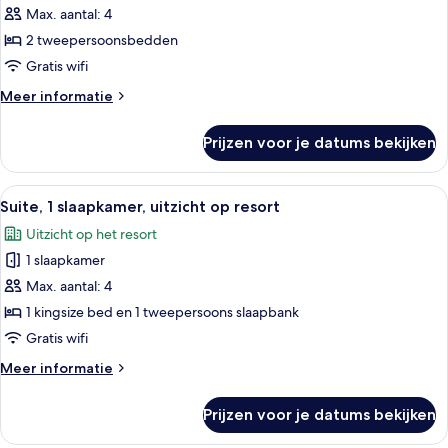
Max. aantal: 4
2
tweepersoonsbedden,
2 tweepersoonsbedden
gedeeltelijk
Gratis wifi
uitzicht
Meer
Meer informatie
op
details
oceaan
over
Prijzen voor je datums bekijken
Standaard
laden
kamer,
2
Alle
Een resort met een zwembad, omringd
6
tweepersoonsbedden,
Suite, 1 slaapkamer, uitzicht op resort
foto's
gedeeltelijk
Uitzicht op het resort
uitzicht
voor
op
1 slaapkamer
Suite,
oceaan
1
Max. aantal: 4
slaapkamer,
1 kingsize bed en 1 tweepersoons slaapbank
uitzicht
Gratis wifi
op
Meer
Meer informatie
resort
details
laden
over
Prijzen voor je datums bekijken
Suite,
1