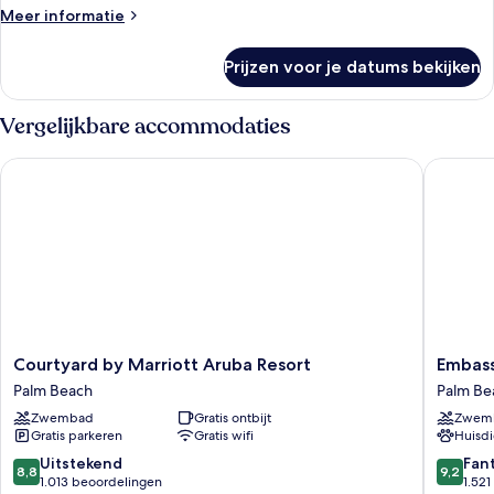
tweepersoonsbedden
Meer
Meer informatie
laden
details
over
Prijzen voor je datums bekijken
Standaard
kamer,
2
Vergelijkbare accommodaties
tweepersoonsbedden
Courtyard by Marriott Aruba Resort
Embassy 
Courtyard
Embass
Courtyard by Marriott Aruba Resort
Embass
by
Suites
Palm Beach
Palm Be
Marriott
By
Zwembad
Gratis ontbijt
Zwem
Aruba
Hilton
Gratis parkeren
Gratis wifi
Huisdi
Resort
Aruba
Palm
Beach
8.8
9.2
Uitstekend
Fan
8,8
9,2
Beach
Resort
van
van
1.013 beoordelingen
1.52