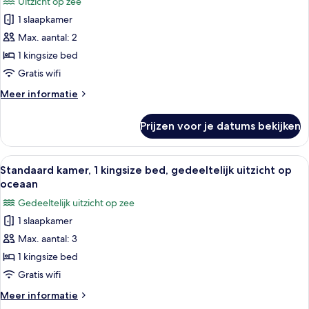
Uitzicht op zee
voor
1 slaapkamer
Standaard
kamer,
Max. aantal: 2
1
1 kingsize bed
kingsize
Gratis wifi
bed,
Meer
Meer informatie
aan
details
zee
over
Prijzen voor je datums bekijken
Standaard
laden
kamer,
1
Alle
Een uitzicht op het strand met helde
7
kingsize
Standaard kamer, 1 kingsize bed, gedeeltelijk uitzicht op
foto's
bed,
oceaan
aan
voor
Gedeeltelijk uitzicht op zee
zee
Standaard
1 slaapkamer
kamer,
Max. aantal: 3
1
kingsize
1 kingsize bed
bed,
Gratis wifi
gedeeltelijk
Meer
Meer informatie
uitzicht
details