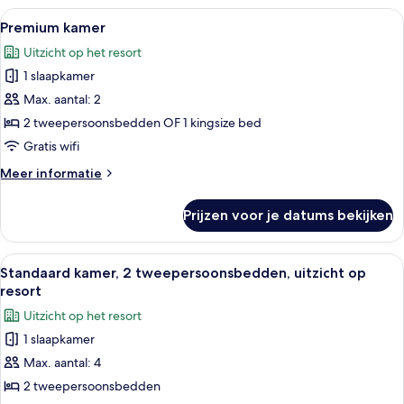
slaapkamer,
Alle
Een hotelkamer met een groot bed, een
8
uitzicht
Premium kamer
foto's
op
Uitzicht op het resort
resort
voor
1 slaapkamer
Premium
kamer
Max. aantal: 2
laden
2 tweepersoonsbedden OF 1 kingsize bed
Gratis wifi
Meer
Meer informatie
details
over
Prijzen voor je datums bekijken
Premium
kamer
Alle
Een hotelkamer met twee bedden, een t
7
Standaard kamer, 2 tweepersoonsbedden, uitzicht op
foto's
resort
voor
Uitzicht op het resort
Standaard
1 slaapkamer
kamer,
Max. aantal: 4
2
tweepersoonsbedden,
2 tweepersoonsbedden