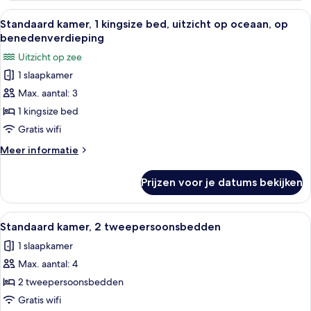
2
Alle
Een hotelkamer met een groot bed, een
6
tweepersoonsbedden,
Standaard kamer, 1 kingsize bed, uitzicht op oceaan, op
foto's
op
benedenverdieping
benedenverdieping
voor
Uitzicht op zee
Standaard
1 slaapkamer
kamer,
Max. aantal: 3
1
kingsize
1 kingsize bed
bed,
Gratis wifi
uitzicht
Meer
Meer informatie
op
details
oceaan,
over
Prijzen voor je datums bekijken
Standaard
op
kamer,
benedenverdieping
1
Alle
Een hotelkamer met twee bedden, een t
laden
5
kingsize
Standaard kamer, 2 tweepersoonsbedden
foto's
bed,
1 slaapkamer
uitzicht
voor
op
Max. aantal: 4
Standaard
oceaan,
kamer,
2 tweepersoonsbedden
op
2
benedenverdieping
Gratis wifi