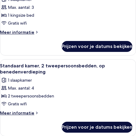
uitzicht
voor
op
Max. aantal: 3
Standaard
resort
kamer,
1 kingsize bed
1
Gratis wifi
kingsize
Meer
Meer informatie
bed
details
laden
over
Prijzen voor je datums bekijken
Standaard
kamer,
1
Alle
Een hotelkamer met twee bedden, een t
5
kingsize
Standaard kamer, 2 tweepersoonsbedden, op
foto's
bed
benedenverdieping
voor
1 slaapkamer
Standaard
Max. aantal: 4
kamer,
2 tweepersoonsbedden
2
tweepersoonsbedden,
Gratis wifi
op
Meer
Meer informatie
benedenverdieping
details
over
laden
Prijzen voor je datums bekijken
Standaard
kamer,