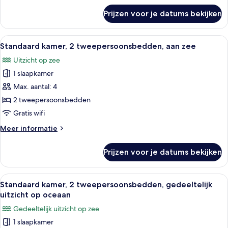
op
over
Prijzen voor je datums bekijken
Standaard
oceaan
kamer,
laden
1
Alle
Een balkon met uitzicht op een stran
7
kingsize
Standaard kamer, 2 tweepersoonsbedden, aan zee
foto's
bed,
Uitzicht op zee
gedeeltelijk
voor
uitzicht
1 slaapkamer
Standaard
op
kamer,
Max. aantal: 4
oceaan
2
2 tweepersoonsbedden
tweepersoonsbedden,
Gratis wifi
aan
Meer
Meer informatie
zee
details
laden
over
Prijzen voor je datums bekijken
Standaard
kamer,
2
Alle
Een uitzicht op het strand met helde
7
tweepersoonsbedden,
Standaard kamer, 2 tweepersoonsbedden, gedeeltelijk
foto's
aan
uitzicht op oceaan
zee
voor
Gedeeltelijk uitzicht op zee
Standaard
1 slaapkamer
kamer,