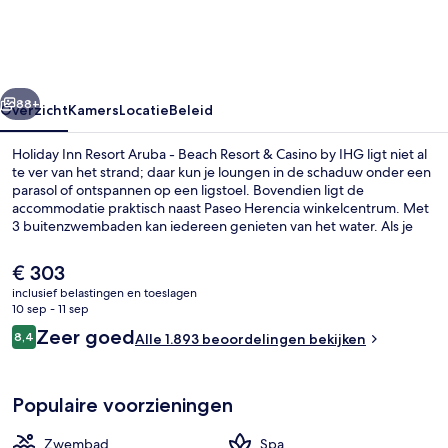
Aruba
-
Beach
rige
Volgende
Resort
88+
Overzicht
Kamers
Locatie
Beleid
&
Holiday Inn Resort Aruba - Beach Resort & Casino by IHG ligt niet al
Casino
te ver van het strand; daar kun je loungen in de schaduw onder een
parasol of ontspannen op een ligstoel. Bovendien ligt de
by
accommodatie praktisch naast Paseo Herencia winkelcentrum. Met
IHG
3 buitenzwembaden kan iedereen genieten van het water. Als je
toe bent aan wat ontspanning, ga je naar de spa voor massages,
body wraps en gezichtsbehandelingen. Corals Restaurant, een van
De
€ 303
de 4 restaurants, biedt uitzicht op zee en je kunt hier genieten van
huidige
inclusief belastingen en toeslagen
ontbijt. De accommodatie heeft ook 2 strandbars, een casino en
prijs
10 sep - 11 sep
een gratis kinderclub. Andere reizigers raden de accommodatie aan
Luchtfoto
is
Beoordelingen
vanwege het behulpzame personeel en de ligging aan het strand.
Zeer goed
8,4
Alle 1.893 beoordelingen bekijken
€ 303
8,4 op 10 –
Populaire voorzieningen
Zwembad
Spa