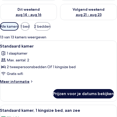
De beschikbaarheid controleren voor dit weekend aug 14 - au
De beschikbaarheid controler
Dit weekend
Volgend weekend
aug 14 - aug 16
aug 21 - aug 23
Beschikbare
Alle kamers
1 bed
2 bedden
filters
voor
13 van 13 kamers weergeven
kamers
Alle
Een hotelkamer met twee bedden, een t
6
Standaard kamer
foto's
1 slaapkamer
voor
Max. aantal: 2
Standaard
kamer
2 tweepersoonsbedden OF 1 kingsize bed
laden
Gratis wifi
Meer
Meer informatie
details
over
Prijzen voor je datums bekijken
Standaard
kamer
Alle
Een balkon met uitzicht op een stran
9
Standaard kamer, 1 kingsize bed, aan zee
foto's