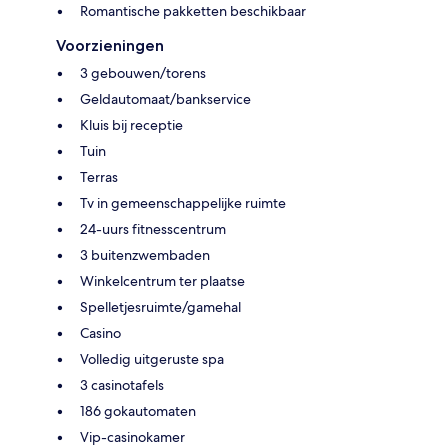
Romantische pakketten beschikbaar
Voorzieningen
3 gebouwen/torens
Geldautomaat/bankservice
Kluis bij receptie
Tuin
Terras
Tv in gemeenschappelijke ruimte
24-uurs fitnesscentrum
3 buitenzwembaden
Winkelcentrum ter plaatse
Spelletjesruimte/gamehal
Casino
Volledig uitgeruste spa
3 casinotafels
186 gokautomaten
Vip-casinokamer