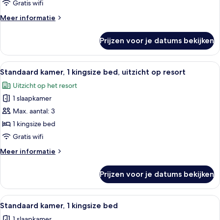
uitzicht
Gratis wifi
op
Meer
Meer informatie
resort
details
laden
over
Prijzen voor je datums bekijken
Standaard
kamer,
2
Alle
Een hotelkamer met een groot bed, een
5
tweepersoonsbedden,
Standaard kamer, 1 kingsize bed, uitzicht op resort
foto's
uitzicht
Uitzicht op het resort
op
voor
resort
1 slaapkamer
Standaard
kamer,
Max. aantal: 3
1
1 kingsize bed
kingsize
Gratis wifi
bed,
Meer
Meer informatie
uitzicht
details
op
over
Prijzen voor je datums bekijken
Standaard
resort
kamer,
laden
1
Alle
Een hotelkamer met een groot bed, een
5
kingsize
Standaard kamer, 1 kingsize bed
foto's
bed,
1 slaapkamer