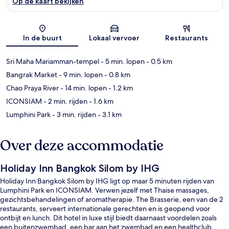
Op de kaart bekijken
Kaart
In de buurt
Lokaal vervoer
Restaurants
Sri Maha Mariamman-tempel
- 5 min. lopen
- 0.5 km
Bangrak Market
- 9 min. lopen
- 0.8 km
Chao Praya River
- 14 min. lopen
- 1.2 km
ICONSIAM
- 2 min. rijden
- 1.6 km
Lumphini Park
- 3 min. rijden
- 3.1 km
Over deze accommodatie
Holiday Inn Bangkok Silom by IHG
Holiday Inn Bangkok Silom by IHG ligt op maar 5 minuten rijden van
Lumphini Park en ICONSIAM. Verwen jezelf met Thaise massages,
gezichtsbehandelingen of aromatherapie. The Brasserie, een van de 2
restaurants, serveert internationale gerechten en is geopend voor
ontbijt en lunch. Dit hotel in luxe stijl biedt daarnaast voordelen zoals
een buitenzwembad, een bar aan het zwembad en een healthclub.