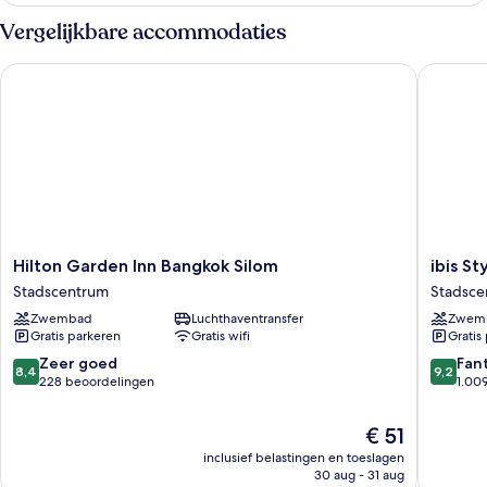
2
Vergelijkbare accommodaties
eenpersoonsbedden,
roken,
Hilton Garden Inn Bangkok Silom
ibis Sty
uitzicht
op
stad
Hilton
ibis
Hilton Garden Inn Bangkok Silom
ibis S
Garden
Styles
Stadscentrum
Stadsce
Inn
Bangko
Zwembad
Luchthaventransfer
Zwem
Bangkok
Silom
Gratis parkeren
Gratis wifi
Gratis
Silom
Stadsce
Stadscentrum
8.4
9.2
Zeer goed
Fan
8,4
9,2
van
van
228 beoordelingen
1.00
10,
10,
Zeer
Fantasti
De
€ 51
goed,
1.009
prijs
inclusief belastingen en toeslagen
228
beoorde
is
30 aug - 31 aug
beoordelingen