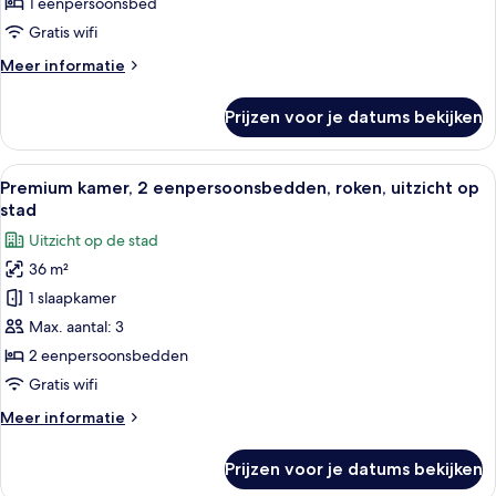
1 eenpersoonsbed
Gratis wifi
Meer
Meer informatie
details
over
Prijzen voor je datums bekijken
Premium
kamer,
bad
Alle
Een hotelkamer met twee bedden, een bu
7
Premium kamer, 2 eenpersoonsbedden, roken, uitzicht op
foto's
stad
voor
Uitzicht op de stad
Premium
36 m²
kamer,
1 slaapkamer
2
eenpersoonsbedden,
Max. aantal: 3
roken,
2 eenpersoonsbedden
uitzicht
Gratis wifi
op
Meer
Meer informatie
stad
details
laden
over
Prijzen voor je datums bekijken
Premium
kamer,