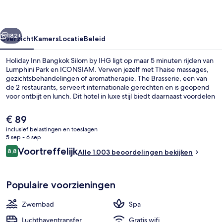
by
IHG
rige
Volgende
182+
Overzicht
Kamers
Locatie
Beleid
Holiday Inn Bangkok Silom by IHG ligt op maar 5 minuten rijden van
Lumphini Park en ICONSIAM. Verwen jezelf met Thaise massages,
gezichtsbehandelingen of aromatherapie. The Brasserie, een van
de 2 restaurants, serveert internationale gerechten en is geopend
voor ontbijt en lunch. Dit hotel in luxe stijl biedt daarnaast voordelen
zoals een buitenzwembad, een bar aan het zwembad en een
healthclub. Andere reizigers waarderen het behulpzame personeel.
De
€ 89
Het openbaar vervoer vind je op korte loopafstand: het is 7 minuten
huidige
inclusief belastingen en toeslagen
lopen naar BTS-metrostation Surasak en 14 minuten naar Saint Louis
prijs
5 sep - 6 sep
Station.
Executive lounge
is
Beoordelingen
Voortreffelijk
8,8
Alle 1.003 beoordelingen bekijken
€ 89
8,8 op 10 –
Populaire voorzieningen
Zwembad
Spa
Luchthaventransfer
Gratis wifi