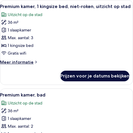
Alle
Hotelkamer met een groot bed, een bur
Lounge
11
kingsize
Premium kamer, 1 kingsize bed, niet-roken, uitzicht op stad
foto's
Access)
bed,
Uitzicht op de stad
niet-
voor
laden
roken,
36 m²
Premium
uitzicht
kamer,
1 slaapkamer
op
1
stad
Max. aantal: 3
(Club
kingsize
1 kingsize bed
Lounge
bed,
Gratis wifi
Access)
niet-
Meer
Meer informatie
roken,
details
uitzicht
over
Prijzen voor je datums bekijken
op
Premium
kamer,
stad
1
Alle
Hotelkamer met een groot bed, een bur
laden
8
kingsize
Premium kamer, bad
foto's
bed,
Uitzicht op de stad
niet-
voor
roken,
36 m²
Premium
uitzicht
kamer,
1 slaapkamer
op
bad
stad
Max. aantal: 2
laden