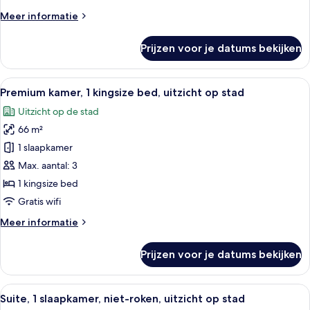
roken,
Meer
Meer informatie
bad
details
laden
over
Prijzen voor je datums bekijken
Premium
kamer,
2
Alle
Een hotelkamer met een bureau, bureau
8
eenpersoonsbedden,
Premium kamer, 1 kingsize bed, uitzicht op stad
foto's
niet-
Uitzicht op de stad
roken,
voor
bad
66 m²
Premium
kamer,
1 slaapkamer
1
Max. aantal: 3
kingsize
1 kingsize bed
bed,
Gratis wifi
uitzicht
Meer
Meer informatie
op
details
stad
over
Prijzen voor je datums bekijken
laden
Premium
kamer,
1
Alle
Een moderne hotelkamer met een stadsm
7
kingsize
Suite, 1 slaapkamer, niet-roken, uitzicht op stad
foto's
bed,