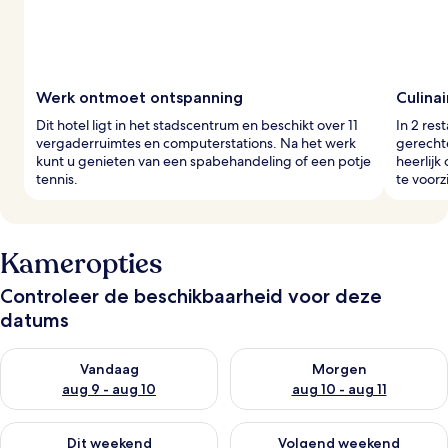
Werk ontmoet ontspanning
Culina
Dit hotel ligt in het stadscentrum en beschikt over 11
In 2 res
vergaderruimtes en computerstations. Na het werk
gerechte
kunt u genieten van een spabehandeling of een potje
heerlijk
tennis.
te voorz
Kameropties
Controleer de beschikbaarheid voor deze
datums
De beschikbaarheid controleren voor vanavond aug 9 - aug 1
De beschikbaarheid controler
Vandaag
Morgen
aug 9 - aug 10
aug 10 - aug 11
De beschikbaarheid controleren voor dit weekend aug 14 - au
De beschikbaarheid controler
Dit weekend
Volgend weekend