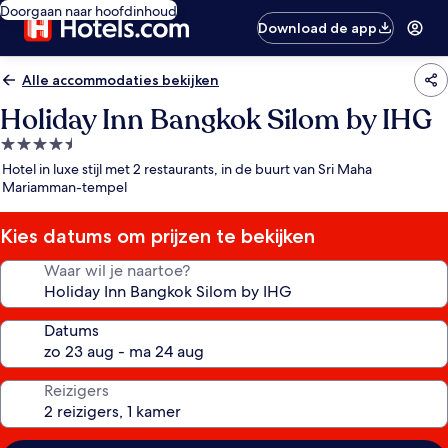
Doorgaan naar hoofdinhoud
Download de app
Alle accommodaties bekijken
Holiday Inn Bangkok Silom by IHG
4.5-
sterrenaccommodatie
Hotel in luxe stijl met 2 restaurants, in de buurt van Sri Maha
Mariamman-tempel
Kies datums om prijzen te bekijken
Waar wil je naartoe?
Datums
Reizigers