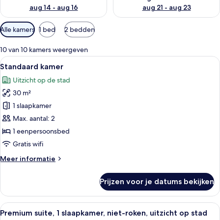
aug 14 - aug 16
aug 21 - aug 23
Beschikbare
Alle kamers
1 bed
2 bedden
filters
voor
10 van 10 kamers weergeven
kamers
Alle
Een hotelkamer met twee bedden, een b
6
Standaard kamer
foto's
Uitzicht op de stad
voor
30 m²
Standaard
kamer
1 slaapkamer
laden
Max. aantal: 2
1 eenpersoonsbed
Gratis wifi
Meer
Meer informatie
details
over
Prijzen voor je datums bekijken
Standaard
kamer
Alle
Een hotelkamer met een bureau, bureau
10
Premium suite, 1 slaapkamer, niet-roken, uitzicht op stad
foto's