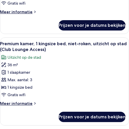
roken,
Gratis wifi
toegang
Meer
Meer informatie
tot
details
de
over
Prijzen voor je datums bekijken
Premium
clublounge
kamer,
(City
2
Alle
Hotelkamer met een groot bed, een bure
View)
8
eenpersoonsbedden,
Premium kamer, 1 kingsize bed, niet-roken, uitzicht op stad
foto's
laden
niet-
(Club Lounge Access)
roken,
voor
Uitzicht op de stad
toegang
Premium
tot
36 m²
kamer,
de
1 slaapkamer
1
clublounge
(City
kingsize
Max. aantal: 3
View)
bed,
1 kingsize bed
niet-
Gratis wifi
roken,
Meer
Meer informatie
uitzicht
details
op
over
Prijzen voor je datums bekijken
Premium
stad
kamer,
(Club
1