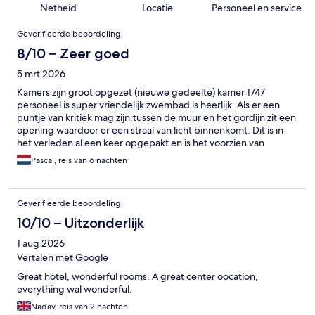
Netheid
Locatie
Personeel en service
Beoordelingen
Geverifieerde beoordeling
8/10 – Zeer goed
5 mrt 2026
Kamers zijn groot opgezet (nieuwe gedeelte) kamer 1747
personeel is super vriendelijk zwembad is heerlijk. Als er een
puntje van kritiek mag zijn:tussen de muur en het gordijn zit een
opening waardoor er een straal van licht binnenkomt. Dit is in
het verleden al een keer opgepakt en is het voorzien van
klittenband naar dat is los geraakt.
Pascal, reis van 6 nachten
Geverifieerde beoordeling
10/10 – Uitzonderlijk
1 aug 2026
Vertalen met Google
Great hotel, wonderful rooms. A great center oocation,
everything wal wonderful.
Nadav, reis van 2 nachten