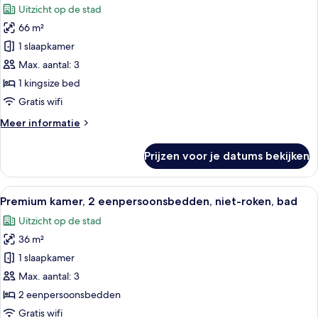
Uitzicht op de stad
voor
66 m²
Premium
suite,
1 slaapkamer
1
Max. aantal: 3
slaapkamer,
1 kingsize bed
niet-
Gratis wifi
roken,
Meer
Meer informatie
uitzicht
details
op
over
Prijzen voor je datums bekijken
stad
Premium
suite,
laden
1
Alle
Een hotelkamer met twee bedden, een bu
6
slaapkamer,
Premium kamer, 2 eenpersoonsbedden, niet-roken, bad
foto's
niet-
Uitzicht op de stad
roken,
voor
uitzicht
36 m²
Premium
op
kamer,
1 slaapkamer
stad
2
Max. aantal: 3
eenpersoonsbedden,
2 eenpersoonsbedden
niet-
Gratis wifi