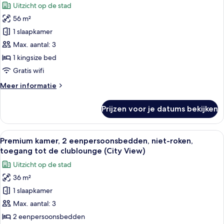
Uitzicht op de stad
uitzicht
voor
op
56 m²
Suite,
stad
1
1 slaapkamer
slaapkamer,
Max. aantal: 3
niet-
1 kingsize bed
roken,
Gratis wifi
uitzicht
Meer
Meer informatie
op
details
stad
over
Prijzen voor je datums bekijken
laden
Suite,
1
slaapkamer,
Alle
Een hotelkamer met twee bedden, een b
7
niet-
Premium kamer, 2 eenpersoonsbedden, niet-roken,
foto's
roken,
toegang tot de clublounge (City View)
uitzicht
voor
Uitzicht op de stad
op
Premium
stad
36 m²
kamer,
1 slaapkamer
2
eenpersoonsbedden,
Max. aantal: 3
niet-
2 eenpersoonsbedden